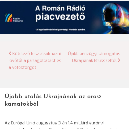
Bejegyzés
Kötelező lesz alkalmazni
Újabb pénzügyi támogatás
jövőtől a parlagoltatást és
Ukrajnának Brüsszeltől
navigáció
a vetésforgót
Újabb utalás Ukrajnának az orosz
kamatokból
Az Európai Unió augusztus 3-án 1,4 milliárd eurónyi