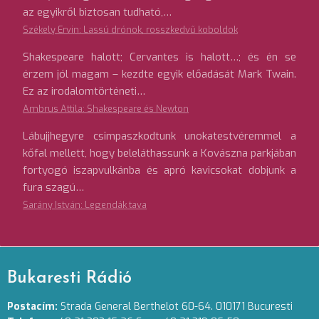
az egyikről biztosan tudható,…
Székely Ervin: Lassú drónok, rosszkedvű koboldok
Shakespeare halott; Cervantes is halott…; és én se
érzem jól magam – kezdte egyik előadását Mark Twain.
Ez az irodalomtörténeti…
Ambrus Attila: Shakespeare és Newton
Lábujjhegyre csimpaszkodtunk unokatestvéremmel a
kőfal mellett, hogy beleláthassunk a Kovászna parkjában
fortyogó iszapvulkánba és apró kavicsokat dobjunk a
fura szagú…
Sarány István: Legendák tava
Bukaresti Rádió
Postacím:
Strada General Berthelot 60-64. 010171 Bucuresti