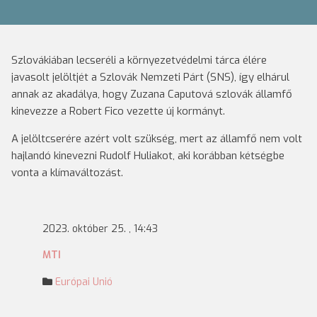
Szlovákiában lecseréli a környezetvédelmi tárca élére
javasolt jelöltjét a Szlovák Nemzeti Párt (SNS), így elhárul
annak az akadálya, hogy Zuzana Caputová szlovák államfő
kinevezze a Robert Fico vezette új kormányt.
A jelöltcserére azért volt szükség, mert az államfő nem volt
hajlandó kinevezni Rudolf Huliakot, aki korábban kétségbe
vonta a klímaváltozást.
2023. október 25. , 14:43
MTI
Európai Unió