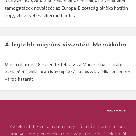
Kilátásba helyzete a Marokkónak szánt uniós határvédelmi
támogatások növelését az Európai Bizottság elnöke hétfőn,
hogy elejét vehessék a múlt heti…
A legtöbb migráns visszatért Marokkóba
Már több mint 48 ezren tértek vissza Marokkóba Ceutából
azok közül, akik illegálisan lépték át az észak-afrikai autonóm
város határát…
VÉLEMÉNY
Az elmúlt héten a román légierő lelőtt három drónt,
amelyek megsértették az ország légterét. Ezek közül