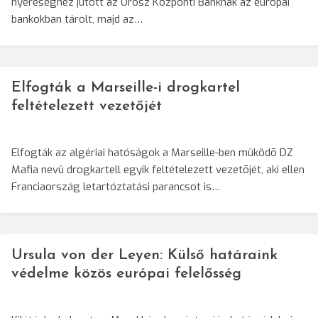
nyereséghez jutott az Orosz Központi Banknak az európai
bankokban tárolt, majd az…
Elfogták a Marseille-i drogkartel
feltételezett vezetőjét
Elfogták az algériai hatóságok a Marseille-ben mûködõ DZ
Mafia nevû drogkartell egyik feltételezett vezetõjét, aki ellen
Franciaország letartóztatási parancsot is…
Ursula von der Leyen: Külső határaink
védelme közös európai felelősség