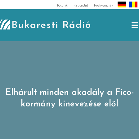
Skip
Rólunk
Kapcsolat
Frekvenciák
to
content
Bukaresti Rádió
Elhárult minden akadály a Fico-
kormány kinevezése elől