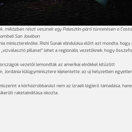
ek, miközben részt vesznek egy Palesztin-párti tüntetésen a Costa
lambeli San Joséban
a miniszterelnöke. Rishi Sunak elindulása előtt azt mondta, hogy 
 „vízválasztó pillanat” lehet a regionális vezetőknek, hogy összef
országok vezetői lemondták az amerikai elnökkel kitűzött
, Jordánia külügyminisztere kijelentette: az új helyzetben egyetle
t, miszerint a kórházrobbanást nem az izraeli légierő támadása, han
került rakétaindítása okozta.