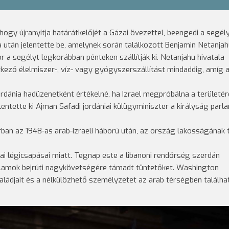
hogy újranyitja határátkelőjét a Gázai övezettel, beengedi a segél
sa után jelentette be, amelynek során találkozott Benjamin Netanja
r a segélyt legkorábban pénteken szállítják ki. Netanjahu hivatala
ező élelmiszer-, víz- vagy gyógyszerszállítást mindaddig, amíg 
ordánia hadüzenetként értékelné, ha Izrael megpróbálna a területér
lentette ki Ajman Safadi jordániai külügyminiszter a királyság parl
orban az 1948-as arab-izraeli háború után, az ország lakosságának 
i légicsapásai miatt. Tegnap este a libanoni rendőrség szerdán
Államok bejrúti nagykövetségére támadt tüntetőket. Washington
ládjait és a nélkülözhető személyzetet az arab térségben találha