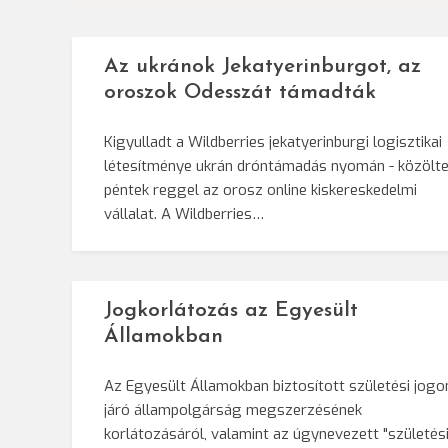
Az ukránok Jekatyerinburgot, az
oroszok Odesszát támadták
Kigyulladt a Wildberries jekatyerinburgi logisztikai
létesítménye ukrán dróntámadás nyomán - közölt
péntek reggel az orosz online kiskereskedelmi
vállalat. A Wildberries…
Jogkorlátozás az Egyesült
Államokban
Az Egyesült Államokban biztosított születési jogo
járó állampolgárság megszerzésének
korlátozásáról, valamint az úgynevezett "születés