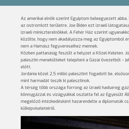
Az amerikai elnök szerint Egyiptom beleegyezett abba, 
az ostromlott területre. Joe Biden ezt izraeli látogatá
izraeli miniszterelnökkel. A Fehér Ház szerint ugyanakko
közölte, hogy nem akadályozza meg az Egyiptomból érk
nem a Hamász fegyvereseihez mennek.
Közben pattanásig feszült a helyzet a Közel-Keleten. J
palesztin menekülteket telepíteni a Gázai övezetből – je
előtt.
Jordánia közel 2,5 millió palesztint fogadott be, elsős
mint harmadát teszik ki palesztinok.
A térség több országa forrong az izraeli hadsereg gáza
könnygázzal és vízágyúkkal oszlatta fel az Egyesült 
megelőző intézkedésként hazarendelte a diplomaták csa
külképviseleteiről.