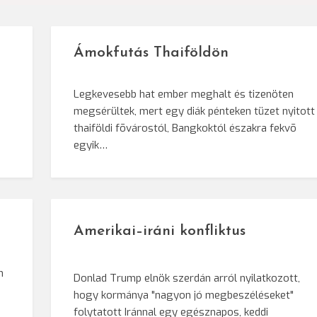
Ámokfutás Thaiföldön
Legkevesebb hat ember meghalt és tizenöten
megsérültek, mert egy diák pénteken tüzet nyitott
e
thaiföldi fõvárostól, Bangkoktól északra fekvõ
egyik…
Amerikai–iráni konfliktus
n
Donlad Trump elnök szerdán arról nyilatkozott,
hogy kormánya "nagyon jó megbeszéléseket"
i
folytatott Iránnal egy egésznapos, keddi