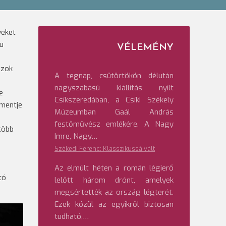
yeket
hu
VÉLEMÉNY
azok
A tegnap, csütörtökön délután
nagyszabású kiállítás nyílt
e
Csíkszeredában, a Csíki Székely
amentje
Múzeumban Gaál András
festőművész emlékére. A Nagy
több
Imre, Nagy…
Székedi Ferenc: Klasszikussá vált
Az elmúlt héten a román légierő
tó
lelőtt három drónt, amelyek
megsértették az ország légterét.
Ezek közül az egyikről biztosan
tudható,…