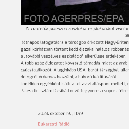
Tüntetők palesztin zászlókat és plakátokat viseln
ál
Kétnapos látogatásra a térségbe érkezett Nagy-Britanni
gázai kórházban történt kedd éjszakai halálos robbanás
a „további veszélyes eszkaláció” elkerülése érdekében.
A több száz áldozatot követelő támadás miatt az arab 
csúcstalálkozót. A leginkább USA_barát térségbeli állam
dologról érdemes beszélni, a háború leállításáról.
Joe Biden egyébként kiállt a tel-avivi álláspont mellet
Palesztin Iszlám Dzsihád nevű fegyveres csoport félresi
2023. október 19. , 11:49
Bukaresti Rádió