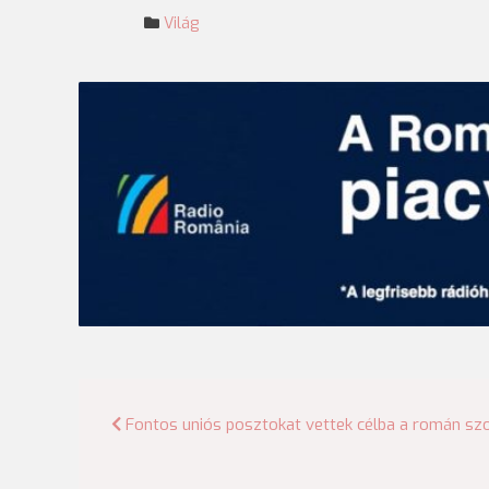
Világ
Bejegyzés
Fontos uniós posztokat vettek célba a román s
navigáció