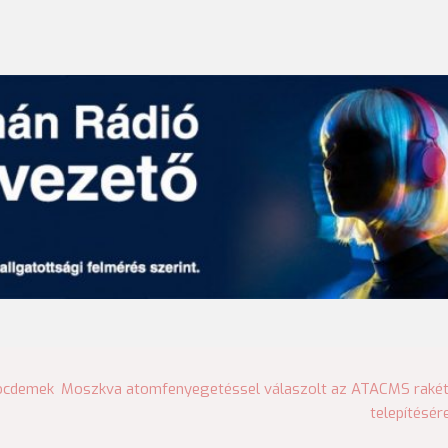
zocdemek
Moszkva atomfenyegetéssel válaszolt az ATACMS raké
telepítésér