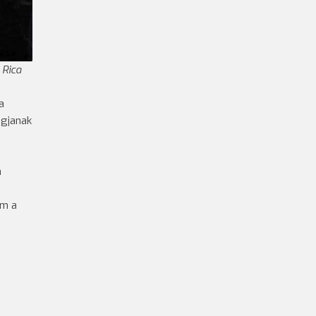
 Rica
a
ogjanak
n
em a