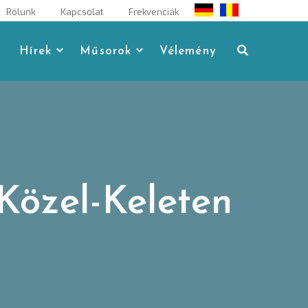
Rólunk
Kapcsolat
Frekvenciák
Hírek
Műsorok
Vélemény
 Közel-Keleten