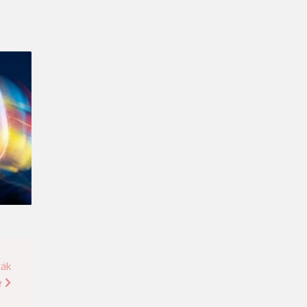
ták
e