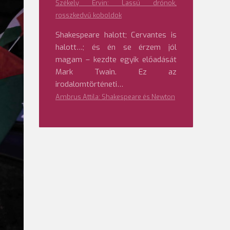
Székely Ervin: Lassú drónok,
rosszkedvű koboldok
Shakespeare halott; Cervantes is
halott…; és én se érzem jól
magam – kezdte egyik előadását
Mark Twain. Ez az
irodalomtörténeti…
Ambrus Attila: Shakespeare és Newton