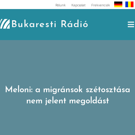
Skip
Rólunk
Kapcsolat
Frekvenciák
to
content
Bukaresti Rádió
Meloni: a migránsok szétosztása
nem jelent megoldást