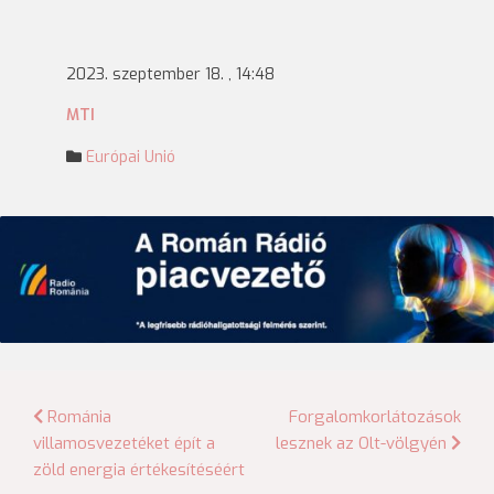
2023. szeptember 18. , 14:48
MTI
Európai Unió
Bejegyzés
Románia
Forgalomkorlátozások
villamosvezetéket épít a
lesznek az Olt-völgyén
navigáció
zöld energia értékesítéséért