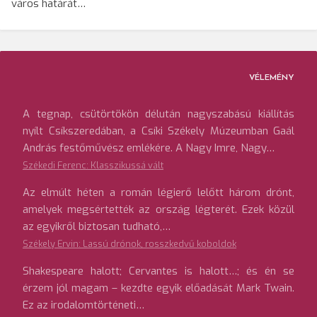
város határát…
VÉLEMÉNY
A tegnap, csütörtökön délután nagyszabású kiállítás
nyílt Csíkszeredában, a Csíki Székely Múzeumban Gaál
András festőművész emlékére. A Nagy Imre, Nagy…
Székedi Ferenc: Klasszikussá vált
Az elmúlt héten a román légierő lelőtt három drónt,
amelyek megsértették az ország légterét. Ezek közül
az egyikről biztosan tudható,…
Székely Ervin: Lassú drónok, rosszkedvű koboldok
Shakespeare halott; Cervantes is halott…; és én se
érzem jól magam – kezdte egyik előadását Mark Twain.
Ez az irodalomtörténeti…