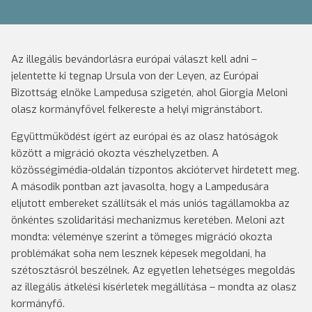
Az illegális bevándorlásra európai választ kell adni –
jelentette ki tegnap Ursula von der Leyen, az Európai
Bizottság elnöke Lampedusa szigetén, ahol Giorgia Meloni
olasz kormányfővel felkereste a helyi migránstábort.
Együttműködést ígért az európai és az olasz hatóságok
között a migráció okozta vészhelyzetben. A
közösségimédia-oldalán tízpontos akciótervet hirdetett meg.
A második pontban azt javasolta, hogy a Lampedusára
eljutott embereket szállítsák el más uniós tagállamokba az
önkéntes szolidaritási mechanizmus keretében. Meloni azt
mondta: véleménye szerint a tömeges migráció okozta
problémákat soha nem lesznek képesek megoldani, ha
szétosztásról beszélnek. Az egyetlen lehetséges megoldás
az illegális átkelési kísérletek megállítása – mondta az olasz
kormányfő.