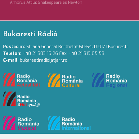
Ambrus Attila: Shakespeare és Newton
Bukaresti Rádió
Postacím:
Strada General Berthelot 60-64. 010171 Bucuresti
Telefon:
+40 21 303 15 26 Fax: +40 21 319 05 58
E-mail:
bukarestiradio[at]srr.ro