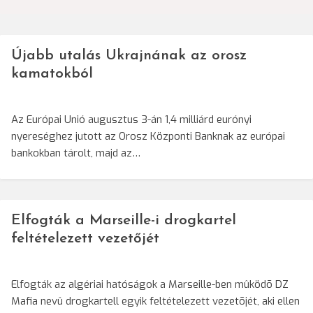
Újabb utalás Ukrajnának az orosz
kamatokból
Az Európai Unió augusztus 3-án 1,4 milliárd eurónyi
nyereséghez jutott az Orosz Központi Banknak az európai
bankokban tárolt, majd az…
Elfogták a Marseille-i drogkartel
feltételezett vezetőjét
Elfogták az algériai hatóságok a Marseille-ben mûködõ DZ
Mafia nevû drogkartell egyik feltételezett vezetõjét, aki ellen