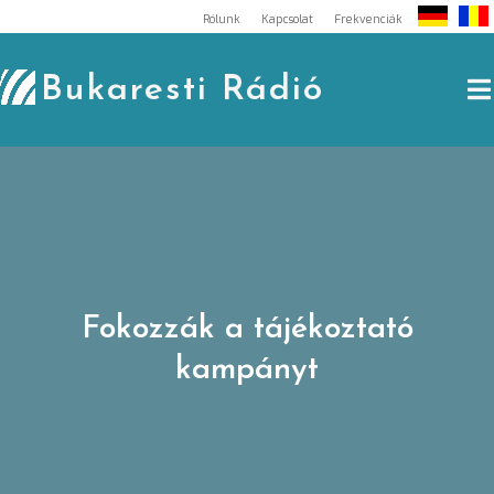
Skip
Rólunk
Kapcsolat
Frekvenciák
to
content
Bukaresti Rádió
Fokozzák a tájékoztató
kampányt