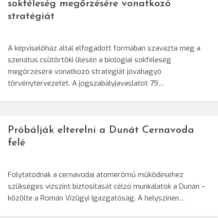
sokféleség megőrzésére vonatkozó
stratégiát
A képviselőház által elfogadott formában szavazta meg a
szenátus csütörtöki ülésén a biológiai sokféleség
megőrzésére vonatkozó stratégiát jóváhagyó
törvénytervezetet. A jogszabályjavaslatot 79…
Próbálják elterelni a Dunát Cernavoda
felé
Folytatódnak a cernavodai atomerőmű működéséhez
szükséges vízszint biztosítását célzó munkálatok a Dunán –
közölte a Román Vízügyi Igazgatóság. A helyszínen…