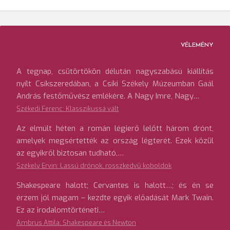
VÉLEMÉNY
A tegnap, csütörtökön délután nagyszabású kiállítás
nyílt Csíkszeredában, a Csíki Székely Múzeumban Gaál
András festőművész emlékére. A Nagy Imre, Nagy…
Székedi Ferenc: Klasszikussá vált
Az elmúlt héten a román légierő lelőtt három drónt,
amelyek megsértették az ország légterét. Ezek közül
az egyikről biztosan tudható,…
Székely Ervin: Lassú drónok, rosszkedvű koboldok
Shakespeare halott; Cervantes is halott…; és én se
érzem jól magam – kezdte egyik előadását Mark Twain.
Ez az irodalomtörténeti…
Ambrus Attila: Shakespeare és Newton