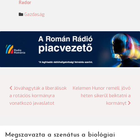
Rador
Gazdaság
Bejegyzés
Jóváhagyták a liberálisok
Kelemen Hunor reméli, jövő
a rotációs kormányra
héten sikerül beiktatni a
navigáció
vonatkozó javaslatot
kormányt
Megszavazta a szenátus a biológiai