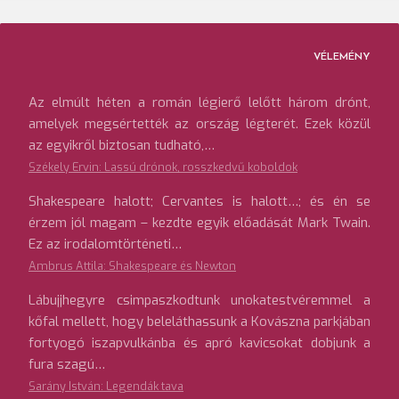
VÉLEMÉNY
Az elmúlt héten a román légierő lelőtt három drónt,
amelyek megsértették az ország légterét. Ezek közül
az egyikről biztosan tudható,…
Székely Ervin: Lassú drónok, rosszkedvű koboldok
Shakespeare halott; Cervantes is halott…; és én se
érzem jól magam – kezdte egyik előadását Mark Twain.
Ez az irodalomtörténeti…
Ambrus Attila: Shakespeare és Newton
Lábujjhegyre csimpaszkodtunk unokatestvéremmel a
kőfal mellett, hogy beleláthassunk a Kovászna parkjában
fortyogó iszapvulkánba és apró kavicsokat dobjunk a
fura szagú…
Sarány István: Legendák tava