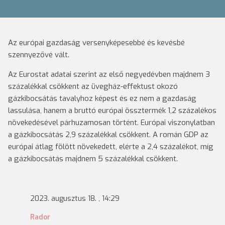
Az európai gazdaság versenyképesebbé és kevésbé
szennyezővé vált.
Az Eurostat adatai szerint az első negyedévben majdnem 3
százalékkal csökkent az üvegház-effektust okozó
gázkibocsátás tavalyhoz képest és ez nem a gazdaság
lassulása, hanem a bruttó európai össztermék 1,2 százalékos
növekedésével párhuzamosan történt. Európai viszonylatban
a gázkibocsátás 2,9 százalékkal csökkent. A román GDP az
európai átlag fölött növekedett, elérte a 2,4 százalékot, míg
a gázkibocsátás majdnem 5 százalékkal csökkent.
2023. augusztus 18. , 14:29
Rador