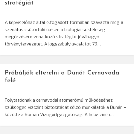
stratégiát
A képviselőház által elfogadott formában szavazta meg a
szenátus csütörtöki ülésén a biológiai sokféleség
megőrzésére vonatkozó stratégiát jóváhagyó
törvénytervezetet. A jogszabályjavaslatot 79…
Próbálják elterelni a Dunát Cernavoda
felé
Folytatódnak a cernavodai atomerőmű működéséhez
szükséges vízszint biztosítását célzó munkálatok a Dunán –
közölte a Román Vízügyi Igazgatóság. A helyszínen…