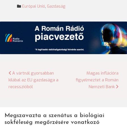
Európai Unió
,
Gazdaság
Bejegyzés
A vártnál gyorsabban
Magas inflációra
kilábal az EU gazdasága a
figyelmeztet a Román
navigáció
recesszióból
Nemzeti Bank
Megszavazta a szenátus a biológiai
sokféleség megőrzésére vonatkozó