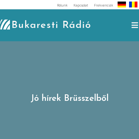
Skip
Rólunk
Kapcsolat
Frekvenciák
to
content
Bukaresti Rádió
Jó hírek Brüsszelből