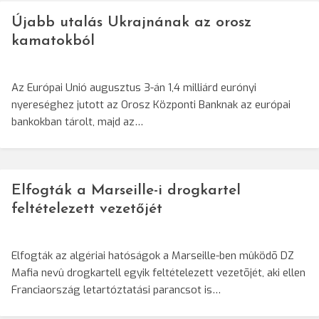
Újabb utalás Ukrajnának az orosz
kamatokból
Az Európai Unió augusztus 3-án 1,4 milliárd eurónyi
nyereséghez jutott az Orosz Központi Banknak az európai
bankokban tárolt, majd az…
Elfogták a Marseille-i drogkartel
feltételezett vezetőjét
Elfogták az algériai hatóságok a Marseille-ben mûködõ DZ
Mafia nevû drogkartell egyik feltételezett vezetõjét, aki ellen
Franciaország letartóztatási parancsot is…