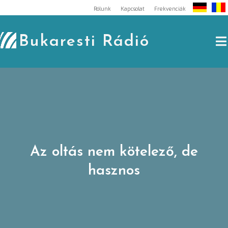
Skip
Rólunk
Kapcsolat
Frekvenciák
to
content
Bukaresti Rádió
Az oltás nem kötelező, de
hasznos