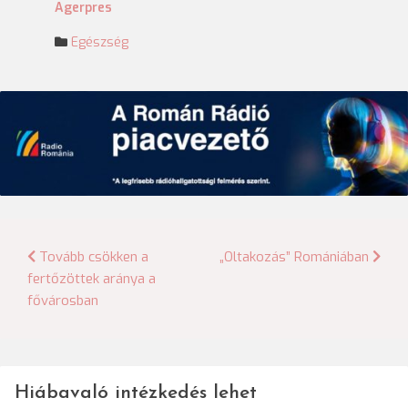
Agerpres
Egészség
Bejegyzés
Tovább csökken a
„Oltakozás” Romániában
fertőzöttek aránya a
navigáció
fővárosban
Hiábavaló intézkedés lehet