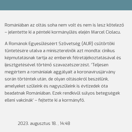
Romániában az oltás soha nem volt és nem is lesz kötelező
– jelentette ki a pénteki kormányülés elején Marcel Ciolacu.
A Románok Egyesüléséért Szövetség (AUR) csütörtöki
tüntetésére utalva a miniszterelnök azt mondta: cinikus
képmutatásnak tartja az emberek félretájékoztatásával és
ijesztgetésével történő szavazatszerzést. ‘Teljesen
megértem a romániaiak aggályait a koronavírusjárvány
során történtek után, de olyan oltásokról beszélünk,
amelyeket szüleink és nagyszüleink is évtizedek óta
beadatnak Romániában. Ezek rendkívül súlyos betegségek
elleni vakcinák’ – fejtette ki a kormányfő.
2023. augusztus 18. , 14:48