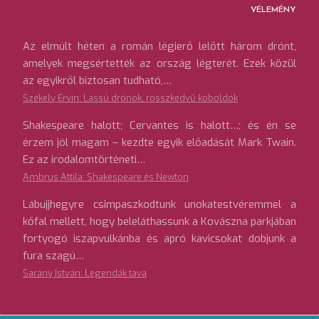
VÉLEMÉNY
Az elmúlt héten a román légierő lelőtt három drónt,
amelyek megsértették az ország légterét. Ezek közül
az egyikről biztosan tudható,…
Székely Ervin: Lassú drónok, rosszkedvű koboldok
Shakespeare halott; Cervantes is halott…; és én se
érzem jól magam – kezdte egyik előadását Mark Twain.
Ez az irodalomtörténeti…
Ambrus Attila: Shakespeare és Newton
Lábujjhegyre csimpaszkodtunk unokatestvéremmel a
kőfal mellett, hogy beleláthassunk a Kovászna parkjában
fortyogó iszapvulkánba és apró kavicsokat dobjunk a
fura szagú…
Sarány István: Legendák tava