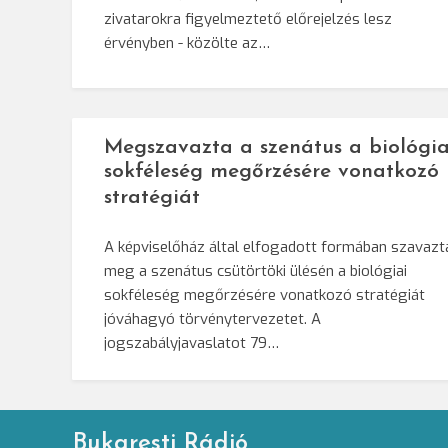
zivatarokra figyelmeztető előrejelzés lesz
érvényben - közölte az…
Megszavazta a szenátus a biológia
sokféleség megőrzésére vonatkozó
stratégiát
A képviselőház által elfogadott formában szavazt
meg a szenátus csütörtöki ülésén a biológiai
sokféleség megőrzésére vonatkozó stratégiát
jóváhagyó törvénytervezetet. A
jogszabályjavaslatot 79…
Bukaresti Rádió