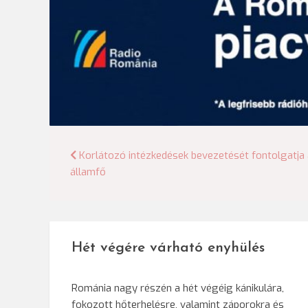
Bejegyzés
Korlátozó intézkedések bevezetését fontolgatja
államfő
navigáció
Hét végére várható enyhülés
Románia nagy részén a hét végéig kánikulára,
fokozott hőterhelésre, valamint záporokra és