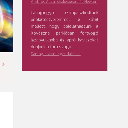
Ambrus Attila: Shakespeare és Newton
Lábujjhegyre csimpaszkodtunk
unokatestvéremmel a kőfal
mellett, hogy beleláthassunk a
Kovászna parkjában fortyogó
iszapvulkánba és apró kavicsokat
dobjunk a fura szagú…
Sarány István: Legendák tava
t