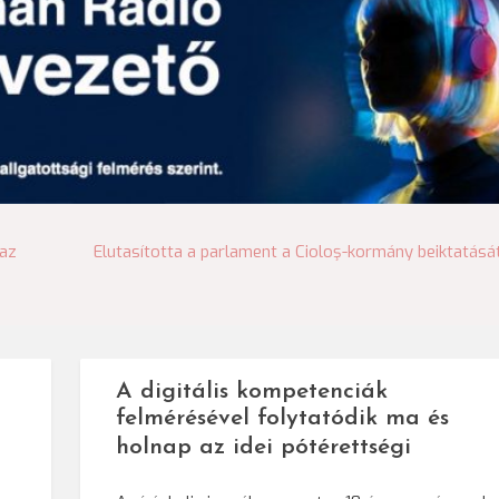
 az
Elutasította a parlament a Cioloş-kormány beiktatásá
A digitális kompetenciák
felmérésével folytatódik ma és
holnap az idei pótérettségi