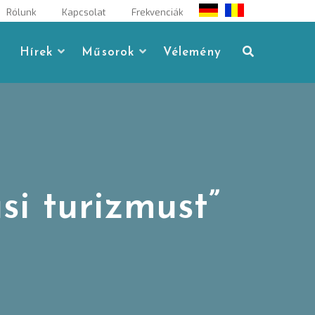
Rólunk
Kapcsolat
Frekvenciák
Hírek
Műsorok
Vélemény
i turizmust”