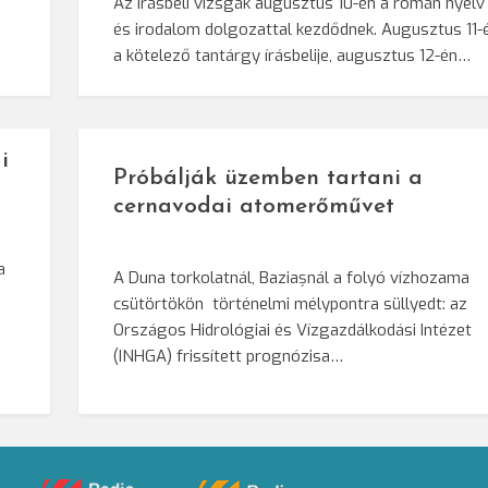
Az írásbeli vizsgák augusztus 10-én a román nyelv
és irodalom dolgozattal kezdődnek. Augusztus 11-
a kötelező tantárgy írásbelije, augusztus 12-én…
i
Próbálják üzemben tartani a
cernavodai atomerőművet
a
A Duna torkolatnál, Baziașnál a folyó vízhozama
csütörtökön történelmi mélypontra süllyedt: az
Országos Hidrológiai és Vízgazdálkodási Intézet
(INHGA) frissített prognózisa…