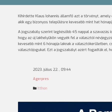
Kihirdette Klaus Iohannis államfő azt a törvényt, amel
akik egy bizonyos településre kevesebb mint hat hónapj
A jogszabály szerint legkésőbb 45 nappal a szavazás idő
hogy az új lakhelyükön vegyék fel a választói névjegyz
kevesebb mint 6 hónapja laknak a választókerületben, c
választójogukat. Ezt a jogszabályt azért fogadták el, 
2023. július 22. , 09:44
Agerpres
Itthon