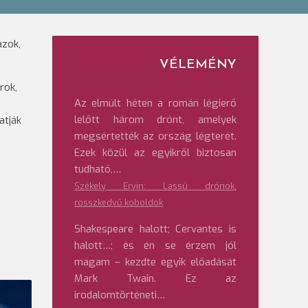
azok,
VÉLEMÉNY
rok,
Az elmúlt héten a román légierő
lelőtt három drónt, amelyek
atják
megsértették az ország légterét.
Ezek közül az egyikről biztosan
tudható,…
Székely Ervin: Lassú drónok,
rosszkedvű koboldok
Shakespeare halott; Cervantes is
halott…; és én se érzem jól
magam – kezdte egyik előadását
Mark Twain. Ez az
irodalomtörténeti…