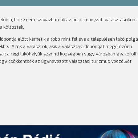
y előírja, hogy nem szavazhatnak az önkormányzati választásokon 
a költöztek.
pontja előtt kérhetik a több mint fél éve a településen lakó polgá
ékbe. Azok a választók, akik a választás időpontját megelőzően
sak a régi lakóhelyük szerinti községben vagy városban gyakorolh
hogy csökkentsék az úgynevezett választási turizmus veszélyét.