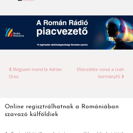
Bejegyzés
Mégsem mond le Adrian
Ellenzékbe vonul a cseh
Oros
kormányfő
navigáció
Online regisztrálhatnak a Romániában
szavazó külföldiek