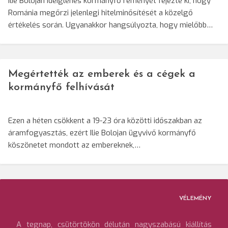
Ilie Bolojan ideiglenes kormányfő reményét fejezte ki, hogy
Románia megőrzi jelenlegi hitelminősítését a közelgő
értékelés során. Ugyanakkor hangsúlyozta, hogy mielőbb…
Megértették az emberek és a cégek a
kormányfő felhívását
Ezen a héten csökkent a 19-23 óra közötti időszakban az
áramfogyasztás, ezért Ilie Bolojan ügyvivő kormányfő
köszönetet mondott az embereknek,…
VÉLEMÉNY
A tegnap, csütörtökön délután nagyszabású kiállítás