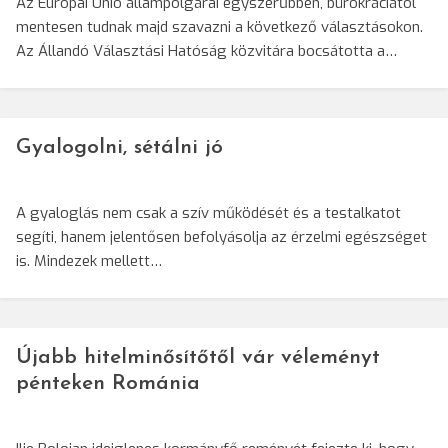
Az Európai Unió állampolgárai egyszerűbben, bürokráciától
mentesen tudnak majd szavazni a következő választásokon.
Az Állandó Választási Hatóság közvitára bocsátotta a…
Gyalogolni, sétálni jó
A gyaloglás nem csak a szív működését és a testalkatot
segíti, hanem jelentősen befolyásolja az érzelmi egészséget
is. Mindezek mellett…
Újabb hitelminősítőtől vár véleményt
pénteken Románia