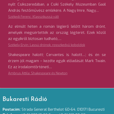
nyílt Csíkszeredában, a Csíki Székely Múzeumban Gaál
András festőművész emlékére. A Nagy Imre, Nagy…
Székedi Ferenc: Klasszikussá vált
Az elmúlt héten a román légierő lelőtt három drónt,
amelyek megsértették az ország légterét. Ezek közül
az egyikről biztosan tudható,…
Székely Ervin: Lassú drónok, rosszkedvű koboldok
Shakespeare halott; Cervantes is halott…; és én se
érzem jól magam – kezdte egyik előadását Mark Twain.
Ez az irodalomtörténeti…
Ambrus Attila: Shakespeare és Newton
Bukaresti Rádió
Postacím:
Strada General Berthelot 60-64. 010171 Bucuresti