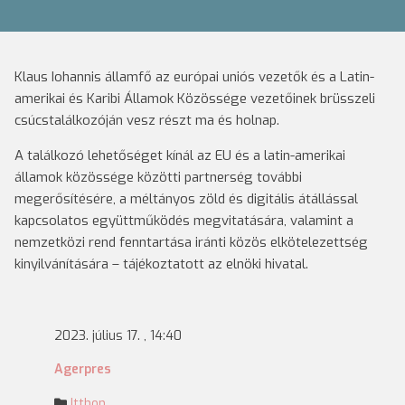
Klaus Iohannis államfő az európai uniós vezetők és a Latin-
amerikai és Karibi Államok Közössége vezetőinek brüsszeli
csúcstalálkozóján vesz részt ma és holnap.
A találkozó lehetőséget kínál az EU és a latin-amerikai
államok közössége közötti partnerség további
megerősítésére, a méltányos zöld és digitális átállással
kapcsolatos együttműködés megvitatására, valamint a
nemzetközi rend fenntartása iránti közös elkötelezettség
kinyilvánítására – tájékoztatott az elnöki hivatal.
2023. július 17. , 14:40
Agerpres
Itthon