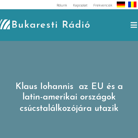
Skip
Rólunk
Kapcsolat
Frekvenciák
to
content
Bukaresti Rádió
Klaus Iohannis az EU és a
latin-amerikai országok
csúcstalálkozójára utazik