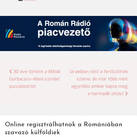
Bejegyzés
30 éve történt a Mihail
Izraelben nőtt a fertőzöttek
Gorbacsov elleni szovjet
száma, de már több mint
navigáció
puccskísérlet
egymillió ember kapta meg
a harmadik oltást
Online regisztrálhatnak a Romániában
szavazó külföldiek