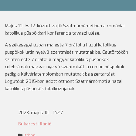
Május 10. és 12. között zajlik Szatmárnémetiben a romániai
katolikus püspökkari konferencia tavaszi ülése.
A székesegyházban ma este 7 órától a hazai katolikus
püspökök latin nyelvű szentmisét mutatnak be. Csütörtökön
szintén este 7 órától a magyar katolikus püspökök
celebrálnak magyar nyelvű szentmisét, a román püspökök
pedig a Kálváriatemplomban mutatnak be szertartást.
Legutóbb 2015-ben adott otthont Szatmárnémeti a hazai
katolikus püspökök találkozójának.
2023. május 10. , 14:47
Bukaresti Rádió
Itthon