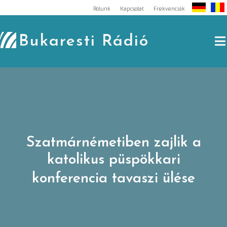
Skip
Rólunk
Kapcsolat
Frekvenciák
to
content
Bukaresti Rádió
Szatmárnémetiben zajlik a
katolikus püspökkari
konferencia tavaszi ülése