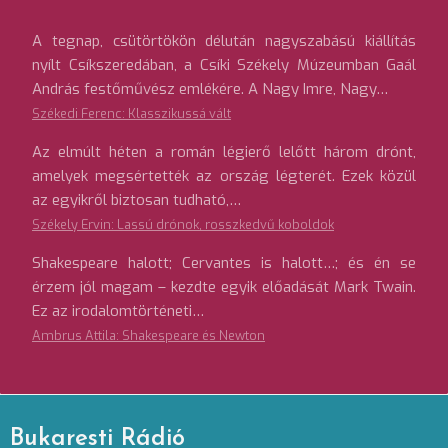
A tegnap, csütörtökön délután nagyszabású kiállítás
nyílt Csíkszeredában, a Csíki Székely Múzeumban Gaál
András festőművész emlékére. A Nagy Imre, Nagy…
Székedi Ferenc: Klasszikussá vált
Az elmúlt héten a román légierő lelőtt három drónt,
amelyek megsértették az ország légterét. Ezek közül
az egyikről biztosan tudható,…
Székely Ervin: Lassú drónok, rosszkedvű koboldok
Shakespeare halott; Cervantes is halott…; és én se
érzem jól magam – kezdte egyik előadását Mark Twain.
Ez az irodalomtörténeti…
Ambrus Attila: Shakespeare és Newton
Bukaresti Rádió