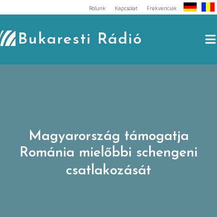
Skip
Rólunk
Kapcsolat
Frekvenciák
to
content
Bukaresti Rádió
Magyarország támogatja
Románia mielőbbi schengeni
csatlakozását