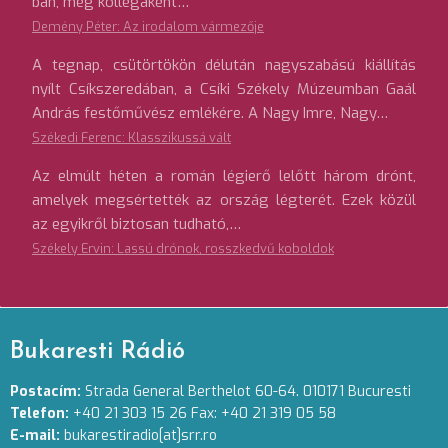
ban, még kollégaként…
Demény Péter: Az irodalom vármezője
A tegnap, csütörtökön délután nagyszabású kiállítás
nyílt Csíkszeredában, a Csíki Székely Múzeumban Gaál
András festőművész emlékére. A Nagy Imre, Nagy…
Székedi Ferenc: Klasszikussá vált
Az elmúlt héten a román légierő lelőtt három drónt,
amelyek megsértették az ország légterét. Ezek közül
az egyikről biztosan tudható,…
Székely Ervin: Lassú drónok, rosszkedvű koboldok
Bukaresti Rádió
Postacím:
Strada General Berthelot 60-64. 010171 Bucuresti
Telefon:
+40 21 303 15 26 Fax: +40 21 319 05 58
E-mail:
bukarestiradio[at]srr.ro