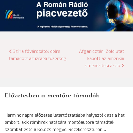
Bejegyzés
Szíria fővárosától délre
Afganisztán: Zöld utat
támadott az izraeli tüzérség
kapott az amerikai
navigáció
kimenekítési akció
Előzetesben a mentőre támadók
Harminc napra elõzetes letartóztatásba helyezték azt a hét
embert, akik rémhírek hatására mentõautóra támadtak
szombat este a Kolozs megyei Récekeresztúron…