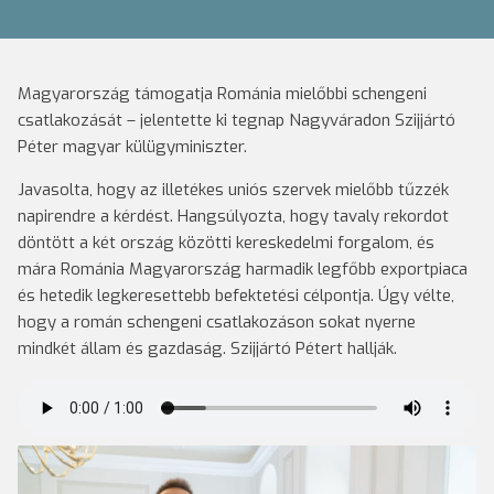
Magyarország támogatja Románia mielőbbi schengeni
csatlakozását – jelentette ki tegnap Nagyváradon Szijjártó
Péter magyar külügyminiszter.
Javasolta, hogy az illetékes uniós szervek mielőbb tűzzék
napirendre a kérdést. Hangsúlyozta, hogy tavaly rekordot
döntött a két ország közötti kereskedelmi forgalom, és
mára Románia Magyarország harmadik legfőbb exportpiaca
és hetedik legkeresettebb befektetési célpontja. Úgy vélte,
hogy a román schengeni csatlakozáson sokat nyerne
mindkét állam és gazdaság. Szijjártó Pétert hallják.