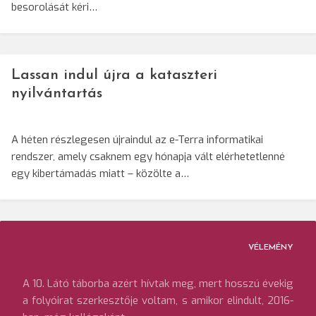
besorolását kéri…
Lassan indul újra a kataszteri
nyilvántartás
A héten részlegesen újraindul az e-Terra informatikai
rendszer, amely csaknem egy hónapja vált elérhetetlenné
egy kibertámadás miatt – közölte a…
VÉLEMÉNY
A 10. Látó táborba azért hívtak meg, mert hosszú évekig
a folyóirat szerkesztője voltam, s amikor elindult, 2016-