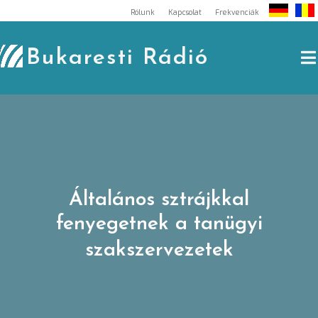
Skip
Rólunk
Kapcsolat
Frekvenciák
to
content
Bukaresti Rádió
Általános sztrájkkal
fenyegetnek a tanügyi
szakszervezetek