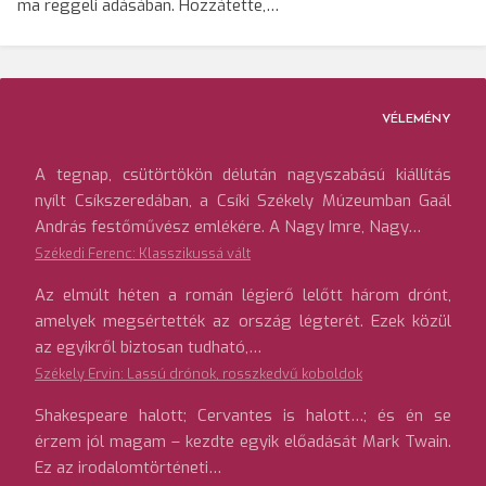
ma reggeli adásában. Hozzátette,…
VÉLEMÉNY
A tegnap, csütörtökön délután nagyszabású kiállítás
nyílt Csíkszeredában, a Csíki Székely Múzeumban Gaál
András festőművész emlékére. A Nagy Imre, Nagy…
Székedi Ferenc: Klasszikussá vált
Az elmúlt héten a román légierő lelőtt három drónt,
amelyek megsértették az ország légterét. Ezek közül
az egyikről biztosan tudható,…
Székely Ervin: Lassú drónok, rosszkedvű koboldok
Shakespeare halott; Cervantes is halott…; és én se
érzem jól magam – kezdte egyik előadását Mark Twain.
Ez az irodalomtörténeti…