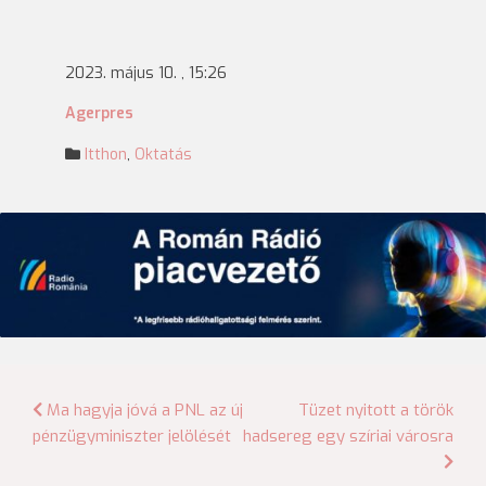
2023. május 10. , 15:26
Agerpres
Itthon
,
Oktatás
Bejegyzés
Ma hagyja jóvá a PNL az új
Tüzet nyitott a török
pénzügyminiszter jelölését
hadsereg egy szíriai városra
navigáció