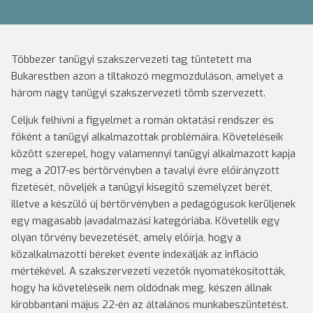
Többezer tanügyi szakszervezeti tag tüntetett ma
Bukarestben azon a tiltakozó megmozduláson, amelyet a
három nagy tanügyi szakszervezeti tömb szervezett.
Céljuk felhívni a figyelmet a román oktatási rendszer és
főként a tanügyi alkalmazottak problémáira. Követeléseik
között szerepel, hogy valamennyi tanügyi alkalmazott kapja
meg a 2017-es bértörvényben a tavalyi évre előirányzott
fizetését, növeljék a tanügyi kisegítő személyzet bérét,
illetve a készülő új bértörvényben a pedagógusok kerüljenek
egy magasabb javadalmazási kategóriába. Követelik egy
olyan törvény bevezetését, amely előírja, hogy a
közalkalmazotti béreket évente indexálják az infláció
mértékével. A szakszervezeti vezetők nyomatékosították,
hogy ha követeléseik nem oldódnak meg, készen állnak
kirobbantani május 22-én az általános munkabeszüntetést.