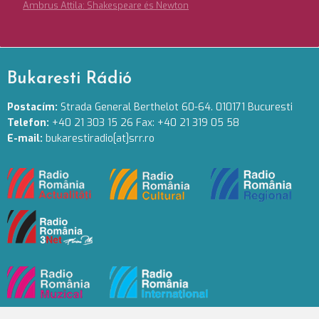
Ambrus Attila: Shakespeare és Newton
Bukaresti Rádió
Postacím:
Strada General Berthelot 60-64. 010171 Bucuresti
Telefon:
+40 21 303 15 26 Fax: +40 21 319 05 58
E-mail:
bukarestiradio[at]srr.ro