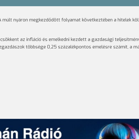
 A múlt nyáron megkezdődött folyamat következtében a hitelek köl
sökkent az infláció és emelkedni kezdett a gazdasági teljesítmény
özgazdászok többsége 0,25 százalékpontos emelésre számít, a má