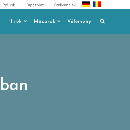
Rólunk
Kapcsolat
Frekvenciák
Hírek
Műsorok
Vélemény
ában