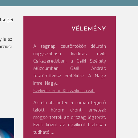
tségei
VÉLEMÉNY
 is az
A tegnap, csütörtökön délután
rciusi
nagyszabású kiállítás nyílt
Csíkszeredában, a Csíki Székely
Múzeumban Gaál András
festőművész emlékére. A Nagy
Imre, Nagy…
Székedi Ferenc: Klasszikussá vált
Az elmúlt héten a román légierő
lelőtt három drónt, amelyek
megsértették az ország légterét.
Ezek közül az egyikről biztosan
tudható,…