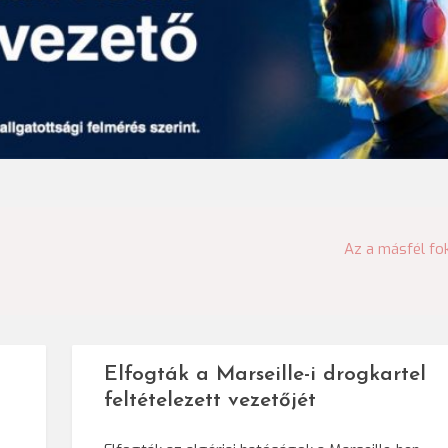
Az a másfél fo
Elfogták a Marseille-i drogkartel
feltételezett vezetőjét