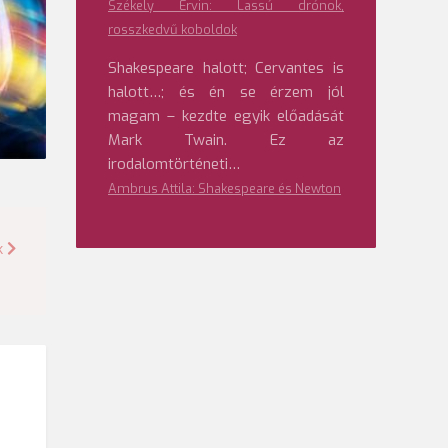
Székely Ervin: Lassú drónok,
rosszkedvű koboldok
Shakespeare halott; Cervantes is
halott…; és én se érzem jól
magam – kezdte egyik előadását
Mark Twain. Ez az
irodalomtörténeti…
Ambrus Attila: Shakespeare és Newton
k