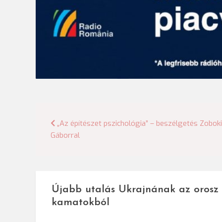
Bejegyzés
„Az építészet pszichológia” – beszélgetés Zoboki
Gáborral
navigáció
Újabb utalás Ukrajnának az orosz
kamatokból