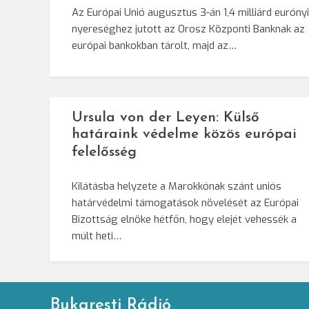
Az Európai Unió augusztus 3-án 1,4 milliárd eurónyi
nyereséghez jutott az Orosz Központi Banknak az
európai bankokban tárolt, majd az…
Ursula von der Leyen: Külső
határaink védelme közös európai
felelősség
Kilátásba helyzete a Marokkónak szánt uniós
határvédelmi támogatások növelését az Európai
Bizottság elnöke hétfőn, hogy elejét vehessék a
múlt heti…
Bukaresti Rádió