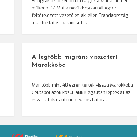
Elfogták az algériai hatóságok a Marseille-ben
mûködõ DZ Mafia nevû drogkartell egyik
feltételezett vezetõjét, aki ellen Franciaország
letartóztatási parancsot is…
A legtöbb migráns visszatért
Marokkóba
Már több mint 48 ezren tértek vissza Marokkóba
Ceutából azok közül, akik illegálisan lépték át az
észak-afrikai autonóm város határát…