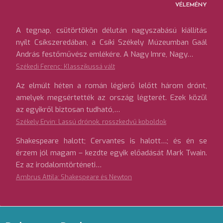
VÉLEMÉNY
A tegnap, csütörtökön délután nagyszabású kiállítás
nyílt Csíkszeredában, a Csíki Székely Múzeumban Gaál
András festőművész emlékére. A Nagy Imre, Nagy…
Székedi Ferenc: Klasszikussá vált
Az elmúlt héten a román légierő lelőtt három drónt,
amelyek megsértették az ország légterét. Ezek közül
az egyikről biztosan tudható,…
Székely Ervin: Lassú drónok, rosszkedvű koboldok
Shakespeare halott; Cervantes is halott…; és én se
érzem jól magam – kezdte egyik előadását Mark Twain.
Ez az irodalomtörténeti…
Ambrus Attila: Shakespeare és Newton