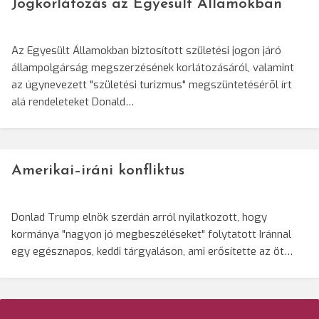
Jogkorlátozás az Egyesült Államokban
Az Egyesült Államokban biztosított születési jogon járó
állampolgárság megszerzésének korlátozásáról, valamint
az úgynevezett "születési turizmus" megszüntetésérõl írt
alá rendeleteket Donald…
Amerikai–iráni konfliktus
Donlad Trump elnök szerdán arról nyilatkozott, hogy
kormánya "nagyon jó megbeszéléseket" folytatott Iránnal
egy egésznapos, keddi tárgyaláson, ami erősítette az öt…