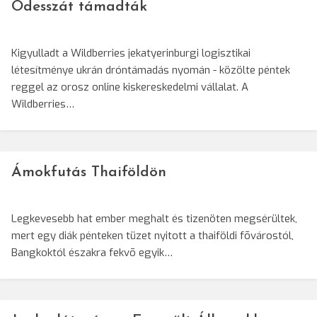
Odesszát támadták
Kigyulladt a Wildberries jekatyerinburgi logisztikai
létesítménye ukrán dróntámadás nyomán - közölte péntek
reggel az orosz online kiskereskedelmi vállalat. A
Wildberries…
Ámokfutás Thaiföldön
Legkevesebb hat ember meghalt és tizenöten megsérültek,
mert egy diák pénteken tüzet nyitott a thaiföldi fõvárostól,
Bangkoktól északra fekvõ egyik…