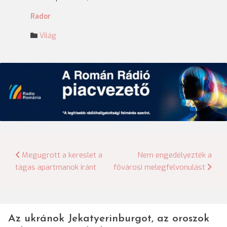
Rador
Világ
Bejegyzés
Megugrott a kereslet a
Nem engedélyezték a
tágas apartmanok iránt
fővárosi melegfelvonulást
navigáció
Az ukránok Jekatyerinburgot, az oroszok