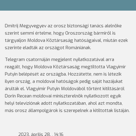
Dmitrij Megyvegyev az orosz biztonsági tanács alelnöke
szerint semmi értelme, hogy Oroszország bármiről is
tárgyaljon Moldova Köztársaság hatóságaival, miután ezek
szerinte eladták az országot Romániának.
Telegram csatornáján megjelent nyilatkozatával arra
reagált, hogy Moldova Köztársaság megtiltotta Vlagyimir
Putyin belépését az országba. Hozzátette, nem is létezik
ilyen ország, a moldovai hatóságok pedig saját hazájukat
árulták el. Vlagyimir Putyin Moldovából történt kitiltásáról
Dorin Recean moldovai miniszterelnök nyilatkozott egyik
helyi televíziónak adott nyilatkozatában, ahol azt mondta,
más orosz állampolgárok is szerepelnek a kitiltottak listáján.
2023. április 28. , 14:16