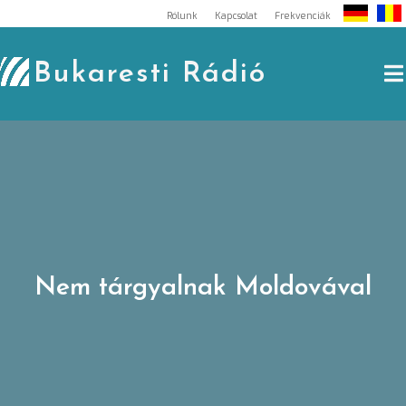
Skip
Rólunk
Kapcsolat
Frekvenciák
to
content
Bukaresti Rádió
Nem tárgyalnak Moldovával