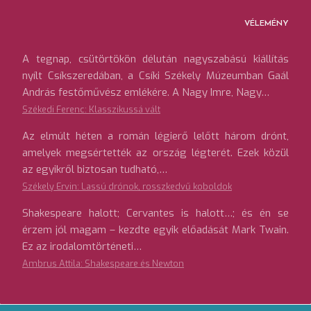
VÉLEMÉNY
A tegnap, csütörtökön délután nagyszabású kiállítás
nyílt Csíkszeredában, a Csíki Székely Múzeumban Gaál
András festőművész emlékére. A Nagy Imre, Nagy…
Székedi Ferenc: Klasszikussá vált
Az elmúlt héten a román légierő lelőtt három drónt,
amelyek megsértették az ország légterét. Ezek közül
az egyikről biztosan tudható,…
Székely Ervin: Lassú drónok, rosszkedvű koboldok
Shakespeare halott; Cervantes is halott…; és én se
érzem jól magam – kezdte egyik előadását Mark Twain.
Ez az irodalomtörténeti…
Ambrus Attila: Shakespeare és Newton