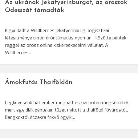
Az ukránok Jekatyerinburgot, az oroszok
Odesszát támadták
Kigyulladt a Wildberries jekatyerinburgi logisztikai
létesítménye ukrán dróntámadás nyomán - közölte péntek
reggel az orosz online kiskereskedelmi vállalat. A
Wildberries…
Ámokfutás Thaiföldön
Legkevesebb hat ember meghalt és tizenöten megsérültek,
mert egy diák pénteken tüzet nyitott a thaiföldi fõvárostól,
Bangkoktól északra fekvõ egyik…