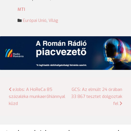
MTI
Európai Unió
,
Világ
Bejegyzés
eJobs: A HoReCa 85
GCS: Az elmúlt 24 órában
százaléka munkaerőhiánnyal
33 867 tesztet dolgoztak
navigáció
küzd
fel