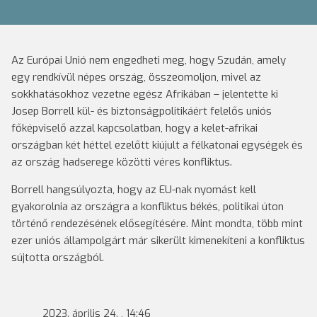
Az Európai Unió nem engedheti meg, hogy Szudán, amely
egy rendkívül népes ország, összeomoljon, mivel az
sokkhatásokhoz vezetne egész Afrikában – jelentette ki
Josep Borrell kül- és biztonságpolitikáért felelős uniós
főképviselő azzal kapcsolatban, hogy a kelet-afrikai
országban két héttel ezelőtt kiújult a félkatonai egységek és
az ország hadserege közötti véres konfliktus.
Borrell hangsúlyozta, hogy az EU-nak nyomást kell
gyakorolnia az országra a konfliktus békés, politikai úton
történő rendezésének elősegítésére. Mint mondta, több mint
ezer uniós állampolgárt már sikerült kimenekíteni a konfliktus
sújtotta országból.
2023. április 24. , 14:46