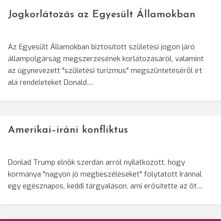
Jogkorlátozás az Egyesült Államokban
Az Egyesült Államokban biztosított születési jogon járó
állampolgárság megszerzésének korlátozásáról, valamint
az úgynevezett "születési turizmus" megszüntetésérõl írt
alá rendeleteket Donald…
Amerikai–iráni konfliktus
Donlad Trump elnök szerdán arról nyilatkozott, hogy
kormánya "nagyon jó megbeszéléseket" folytatott Iránnal
egy egésznapos, keddi tárgyaláson, ami erősítette az öt…