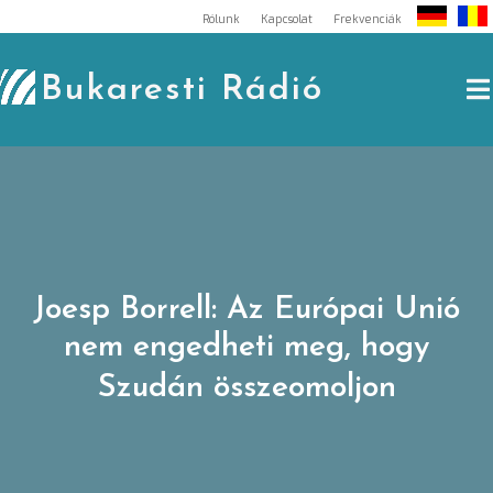
Skip
Rólunk
Kapcsolat
Frekvenciák
to
content
Bukaresti Rádió
Joesp Borrell: Az Európai Unió
nem engedheti meg, hogy
Szudán összeomoljon