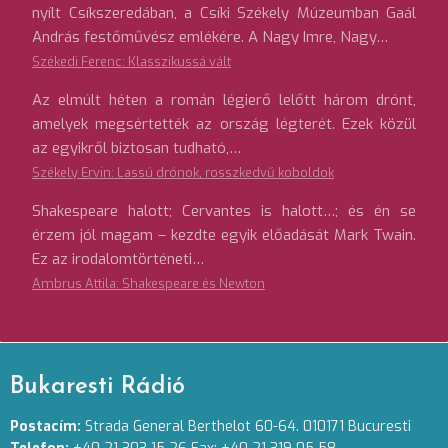
nyílt Csíkszeredában, a Csíki Székely Múzeumban Gaál
András festőművész emlékére. A Nagy Imre, Nagy…
Székedi Ferenc: Klasszikussá vált
Az elmúlt héten a román légierő lelőtt három drónt,
amelyek megsértették az ország légterét. Ezek közül
az egyikről biztosan tudható,…
Székely Ervin: Lassú drónok, rosszkedvű koboldok
Shakespeare halott; Cervantes is halott…; és én se
érzem jól magam – kezdte egyik előadását Mark Twain.
Ez az irodalomtörténeti…
Ambrus Attila: Shakespeare és Newton
Bukaresti Rádió
Postacím:
Strada General Berthelot 60-64. 010171 Bucuresti