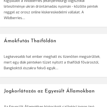
Kigyulladt a Wildberries jekatyerinburgi logisztikai
létesítménye ukrán dróntámadás nyomán - közölte péntek
reggel az orosz online kiskereskedelmi vállalat. A
Wildberries…
Ámokfutás Thaiföldön
Legkevesebb hat ember meghalt és tizenöten megsérültek,
mert egy diák pénteken tüzet nyitott a thaiföldi fõvárostól,
Bangkoktól északra fekvõ egyik…
Jogkorlátozás az Egyesült Államokban
Az Egyesült Államokban biztosított születési jogon járó