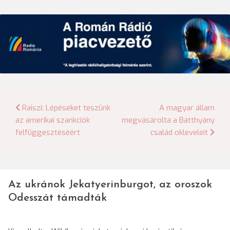
Bejegyzés
Raiszi: Lépéseket teszünk
A magyar állam
az amerikai szankciók
megvásárolta a Batthyány
navigáció
felfüggesztéséért
család okleveleit
Az ukránok Jekatyerinburgot, az oroszok
Odesszát támadták