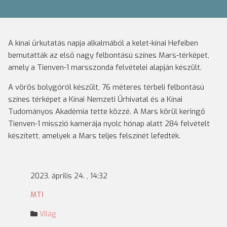
A kínai űrkutatás napja alkalmából a kelet-kínai Hefeiben
bemutatták az első nagy felbontású színes Mars-térképet,
amely a Tienven-1 marsszonda felvételei alapján készült.
A vörös bolygóról készült, 76 méteres térbeli felbontású
színes térképet a Kínai Nemzeti Űrhivatal és a Kínai
Tudományos Akadémia tette közzé. A Mars körül keringő
Tienven-1 misszió kamerája nyolc hónap alatt 284 felvételt
készített, amelyek a Mars teljes felszínét lefedték.
2023. április 24. , 14:32
MTI
Világ