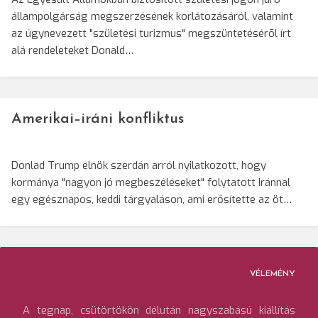
állampolgárság megszerzésének korlátozásáról, valamint
az úgynevezett "születési turizmus" megszüntetésérõl írt
alá rendeleteket Donald…
Amerikai–iráni konfliktus
Donlad Trump elnök szerdán arról nyilatkozott, hogy
kormánya "nagyon jó megbeszéléseket" folytatott Iránnal
egy egésznapos, keddi tárgyaláson, ami erősítette az öt…
VÉLEMÉNY
A tegnap, csütörtökön délután nagyszabású kiállítás