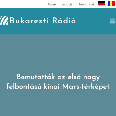
Skip
Rólunk
Kapcsolat
Frekvenciák
to
content
Bukaresti Rádió
Bemutatták az első nagy
felbontású kínai Mars-térképet