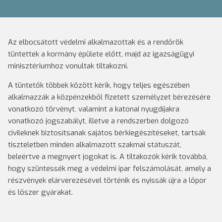
Az elbocsátott védelmi alkalmazottak és a rendőrök
tüntettek a kormány épülete előtt, majd az igazságügyi
minisztériumhoz vonultak tiltakozni.
A tüntetők többek között kérik, hogy teljes egészében
alkalmazzák a közpénzekből fizetett személyzet bérezésére
vonatkozó törvényt, valamint a katonai nyugdíjakra
vonatkozó jogszabályt, illetve a rendszerben dolgozó
civileknek biztosítsanak sajátos bérkiegészítéseket, tartsák
tiszteletben minden alkalmazott szakmai státuszát,
beleértve a megnyert jogokat is. A tiltakozók kérik továbbá,
hogy szüntessék meg a védelmi ipar felszámolását, amely a
részvények elárverezésével történik és nyissák újra a lőpor
és lőszer gyárakat.