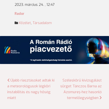
2023. március 24. , 12:47
Rador
Közélet
,
Társadalom
Bejegyzés
Újabb riasztásokat adtak ki
Széleskörű kivizsgálást
a meteorológusok légköri
sürget Tánczos Barna az
navigáció
instabilitás és nagy hőség
Azomureș-hez hasonló
miatt
termelőegységben