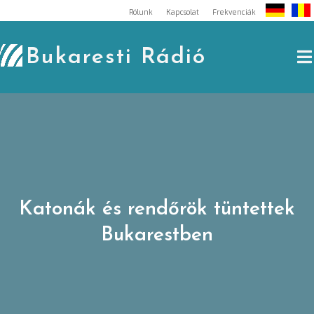
Skip
Rólunk
Kapcsolat
Frekvenciák
to
content
Bukaresti Rádió
Katonák és rendőrök tüntettek
Bukarestben