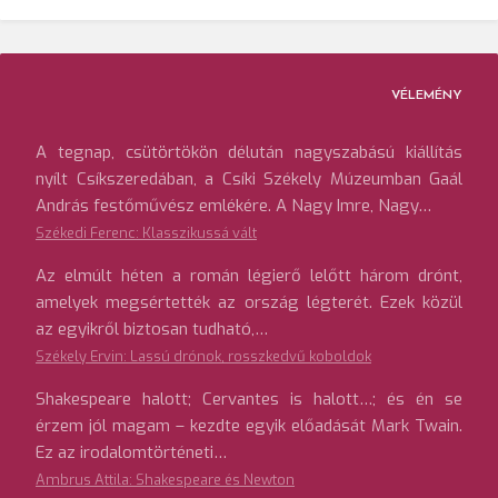
VÉLEMÉNY
A tegnap, csütörtökön délután nagyszabású kiállítás
nyílt Csíkszeredában, a Csíki Székely Múzeumban Gaál
András festőművész emlékére. A Nagy Imre, Nagy…
Székedi Ferenc: Klasszikussá vált
Az elmúlt héten a román légierő lelőtt három drónt,
amelyek megsértették az ország légterét. Ezek közül
az egyikről biztosan tudható,…
Székely Ervin: Lassú drónok, rosszkedvű koboldok
Shakespeare halott; Cervantes is halott…; és én se
érzem jól magam – kezdte egyik előadását Mark Twain.
Ez az irodalomtörténeti…
Ambrus Attila: Shakespeare és Newton