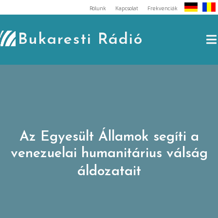
Skip
Rólunk
Kapcsolat
Frekvenciák
to
content
Bukaresti Rádió
Az Egyesült Államok segíti a
venezuelai humanitárius válság
áldozatait