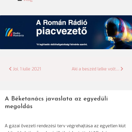
Bejegyzés
Joi, 1 iulie 2021
Aki a beszéd lelke volt…
navigáció
A Béketanács javaslata az egyedüli
megoldás
A gázai övezeti rendezési terv végrehajtása az egyetlen kiút