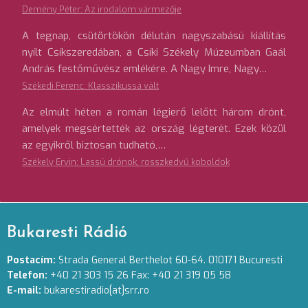
Demény Péter: Az irodalom vármezője
A tegnap, csütörtökön délután nagyszabású kiállítás
nyílt Csíkszeredában, a Csíki Székely Múzeumban Gaál
András festőművész emlékére. A Nagy Imre, Nagy…
Székedi Ferenc: Klasszikussá vált
Az elmúlt héten a román légierő lelőtt három drónt,
amelyek megsértették az ország légterét. Ezek közül
az egyikről biztosan tudható,…
Székely Ervin: Lassú drónok, rosszkedvű koboldok
Bukaresti Rádió
Postacím:
Strada General Berthelot 60-64. 010171 Bucuresti
Telefon:
+40 21 303 15 26 Fax: +40 21 319 05 58
E-mail:
bukarestiradio[at]srr.ro