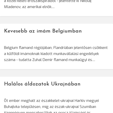
a közel-keleti erõszakspirálból - jelentette ki Nikolaj
Mladenov, az amerikai elnök…
Kevesebb az imám Belgiumban
Belgium flamand régiójában, Flandriában jelentõsen csökkent
a külföldi imámoknak kiadott munkavállalási engedélyek
száma - tudatta Zuhal Demir flamand munkaügyi és…
Halálos áldozatok Ukrajnában
Öt ember meghalt az északkelet-ukrajnai Harkiv megyei
Buhajivka településen, míg az észak-ukrajnai Szumiban
tizennégyen megsebesültek az orosz tüzérségi és