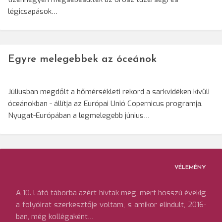
légicsapások…
Egyre melegebbek az óceánok
Júliusban megdőlt a hőmérsékleti rekord a sarkvidéken kívüli
óceánokban - állítja az Európai Unió Copernicus programja.
Nyugat-Európában a legmelegebb június…
VÉLEMÉNY
A 10. Látó táborba azért hívtak meg, mert hosszú évekig
a folyóirat szerkesztője voltam, s amikor elindult, 2016-
ban, még kollégaként…