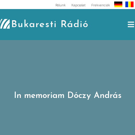
Skip
Rólunk
Kapcsolat
Frekvenciák
to
content
Bukaresti Rádió
In memoriam Dóczy András