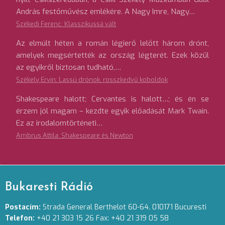
András festőművész emlékére. A Nagy Imre, Nagy…
Székedi Ferenc: Klasszikussá vált
Az elmúlt héten a román légierő lelőtt három drónt,
amelyek megsértették az ország légterét. Ezek közül
az egyikről biztosan tudható,…
Székely Ervin: Lassú drónok, rosszkedvű koboldok
Shakespeare halott; Cervantes is halott…; és én se
érzem jól magam – kezdte egyik előadását Mark Twain.
Ez az irodalomtörténeti…
Ambrus Attila: Shakespeare és Newton
Bukaresti Rádió
Postacím:
Strada General Berthelot 60-64. 010171 Bucuresti
Telefon:
+40 21 303 15 26 Fax: +40 21 319 05 58