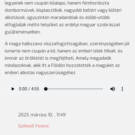
legyenek nem csupán kőalapú, hanem fémhordozta
domborművek, kisplasztikák, nagyobb beltéri vagy kültéri
alkotások, úgyszintén maradandóak és előbb-utóbb
elfoglalják méltó helyüket az erdélyi magyar szobrászat
gyűjteményeiben.
A maga halkszavú visszafogottságában, szerénységében jól
ismerte nem csupán a kő, hanem az emberi lélek titkait, és
immár az öröklétét is megfejtheti. Amely megadatik
mindazoknak, akik itt a Földön hozzátették a magukét az
emberi alkotás nagyszerűségéhez
2023. március 10. , 11:49
Székedi Ferenc