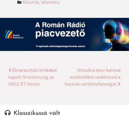
Műsorok
,
Vélemény
Bejegyzés
Elmarasztaló kritikákat
Moszkva kész katonai
kapott Oroszország az
eszközökkel védelmezni a
navigáció
ENSZ BT-ülésén
határok sérthetetlenségét
Klasszikussá vált