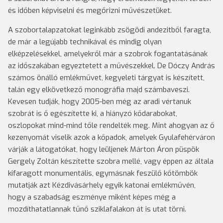
és időben képviselni és megőrizni művészetüket.
A szobortalapzatokat leginkább zsögödi andezitből faragta,
de már a legújabb technikával és mindig olyan
elképzelésekkel, amelyekről már a szobrok fogantatásának
az időszakában egyeztetett a művészekkel. De Dóczy András
számos önálló emlékművet, kegyeleti tárgyat is készített,
talán egy elkövetkező monográfia majd számbaveszi.
Kevesen tudják, hogy 2005-ben még az aradi vértanuk
szobrát is ő egészítette ki, a hiányzó kődarabokat,
oszlopokat mind-mind tőle rendelték meg. Mint ahogyan az ő
kezenyomát viselik azok a kőpadok, amelyek Gyulafehérváron
várják a látogatókat, hogy leüljenek Márton Áron püspök
Gergely Zoltán készítette szobra mellé, vagy éppen az általa
kifaragott monumentális, egymásnak feszülő kőtömbök
mutatják azt Kézdivásárhely egyik katonai emlékművén,
hogy a szabadság eszménye miként képes még a
mozdíthatatlannak tűnő sziklafalakon át is utat törni.