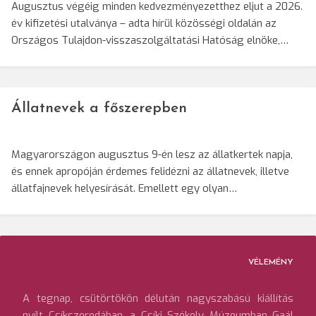
Augusztus végéig minden kedvezményezetthez eljut a 2026.
év kifizetési utalványa – adta hírül közösségi oldalán az
Országos Tulajdon-visszaszolgáltatási Hatóság elnöke,…
Állatnevek a főszerepben
Magyarországon augusztus 9-én lesz az állatkertek napja,
és ennek apropóján érdemes felidézni az állatnevek, illetve
állatfajnevek helyesírását. Emellett egy olyan…
VÉLEMÉNY
A tegnap, csütörtökön délután nagyszabású kiállítás
nyílt Csíkszeredában, a Csíki Székely Múzeumban Gaál