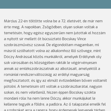
Március 22-én töltötte volna be a 72. életévét, de már nem
érte meg. A napokban, Zsögödben, olyan sokan voltak a
temetésén, hogy egész egyszerűen nem jutottak el hozzám
a nyitott sír mellett őt búcsúztató Bocskay Vince
szobrászművész szavai. De elgondoltam magamban, mi
másról szólhatott volna az alkalomhoz illő szövege, mint
Dóczy Andrással közös munkáikról, amelyek Erdélynek oly
sok városában és községében rakták le végérvényesen
annak az emlékszobrászatnak az alkotásait, amelyektől a
romániai rendszerváltozásig az erdélyi magyarság
megfosztatott, és így az elmúlt évtizedekben bőven voltamit
pótolni. A temetésén ott voltak a szobrászbarátai, nagyon
sokan, és nem véletlenül, hiszen éppen Bocskay szokta
mondani róla: ha nem lenne Dóczy, akkor munkájukat le
kellenne tegyék a földre, a padlóra. Az ő talapzatai emelik fel
a szobrokat arra a rangra, hogy érdemesek legyenek térben