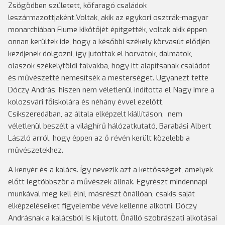
Zsögödben született, kőfaragó családok
leszármazottjaként.Voltak, akik az egykori osztrák-magyar
monarchiában Fiume kikötőjét építgették, voltak akik éppen
onnan kerültek ide, hogy a későbbi székely körvasút elődjén
kezdjenek dolgozni, így jutottak el horvátok, dalmátok,
olaszok székelyföldi falvakba, hogy itt alapítsanak családot
és művészetté nemesítsék a mesterséget. Ugyanezt tette
Dóczy András, hiszen nem véletlenül indította el Nagy Imre a
kolozsvári főiskolára és néhány évvel ezelőtt,
Csíkszeredában, az általa elképzelt kiállításon, nem
véletlenül beszélt a világhírű hálózatkutató, Barabási Albert
László arról, hogy éppen az ő révén került közelebb a
művészetekhez.
A kenyér és a kalács. Így nevezik azt a kettősséget, amelyek
előtt legtöbbször a művészek állnak. Egyrészt mindennapi
munkával meg kell élni, másrészt önállóan, csakis saját
elképzeléseiket figyelembe véve kellenne alkotni. Dóczy
Andrásnak a kalácsból is kijutott. Önálló szobrászati alkotásai