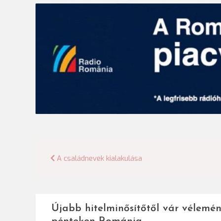
Bejegyzés
A családnevek kialakulása
navigáció
Újabb hitelminősítőtől vár vélemén