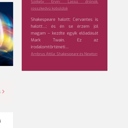
Székely Ervin: Lassú drónok,
rosszkedvű koboldok
Shakespeare halott; Cervantes is
halott…; és én se érzem jól
magam – kezdte egyik előadását
Mark Twain. Ez az
irodalomtörténeti…
Ambrus Attila: Shakespeare és Newton
s
k