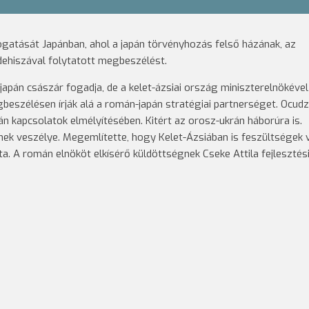
ogatását Japánban, ahol a japán törvényhozás felső házának, az
dehiszával folytatott megbeszélést.
apán császár fogadja, de a kelet-ázsiai ország miniszterelnökével
eszélésen írják alá a román-japán stratégiai partnerséget. Ocudz
án kapcsolatok elmélyítésében. Kitért az orosz-ukrán háborúra is.
nek veszélye. Megemlítette, hogy Kelet-Ázsiában is feszültségek 
a. A román elnököt elkísérő küldöttségnek Cseke Attila fejlesztés