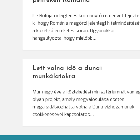
pénteken Románia
Ilie Bolojan ideiglenes kormányfő reményét fejezte
ki, hogy Románia megőrzi jelenlegi hitelminősítésé
a közelgő értékelés során. Ugyanakkor
hangsúlyozta, hogy mielőbb…
Lett volna idő a dunai
munkálatokra
Már négy éve a közlekedési minisztériumnál van e
olyan projekt, amely megvalósulása esetén
megakadályozhatta volna a Duna vízhozamának
csökkenésével kapcsolatos…