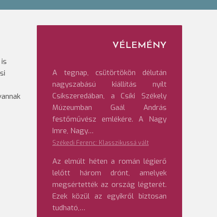
VÉLEMÉNY
 is
A tegnap, csütörtökön délután
si
nagyszabású kiállítás nyílt
Csíkszeredában, a Csíki Székely
vannak
Múzeumban Gaál András
i
festőművész emlékére. A Nagy
Imre, Nagy…
Székedi Ferenc: Klasszikussá vált
Az elmúlt héten a román légierő
lelőtt három drónt, amelyek
megsértették az ország légterét.
Ezek közül az egyikről biztosan
tudható,…