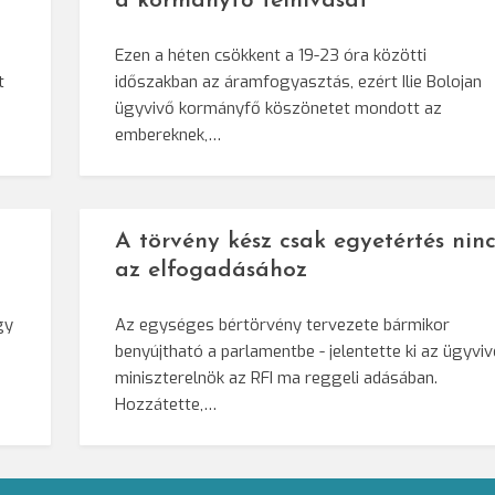
a kormányfő felhívását
Ezen a héten csökkent a 19-23 óra közötti
t
időszakban az áramfogyasztás, ezért Ilie Bolojan
ügyvivő kormányfő köszönetet mondott az
embereknek,…
A törvény kész csak egyetértés ninc
az elfogadásához
gy
Az egységes bértörvény tervezete bármikor
benyújtható a parlamentbe - jelentette ki az ügyvi
miniszterelnök az RFI ma reggeli adásában.
Hozzátette,…