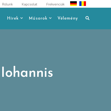
Rólunk
Kapcsolat
Frekvenciák
Hírek
Műsorok
Vélemény
 Iohannis