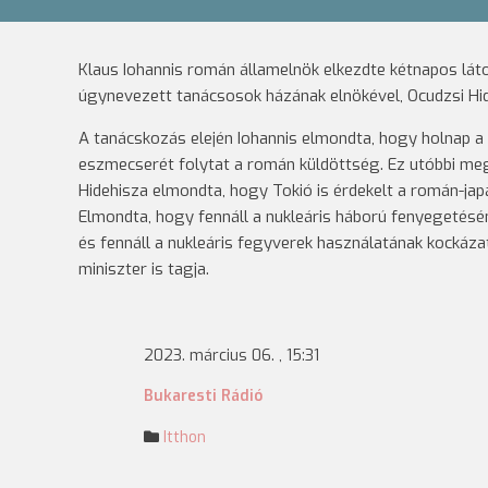
Klaus Iohannis román államelnök elkezdte kétnapos lát
úgynevezett tanácsosok házának elnökével, Ocudzsi Hi
A tanácskozás elején Iohannis elmondta, hogy holnap a j
eszmecserét folytat a román küldöttség. Ez utóbbi megb
Hidehisza elmondta, hogy Tokió is érdekelt a román-jap
Elmondta, hogy fennáll a nukleáris háború fenyegetésé
és fennáll a nukleáris fegyverek használatának kockázat
miniszter is tagja.
2023. március 06. , 15:31
Bukaresti Rádió
Itthon