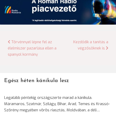
Bejegyzés
Törvénnyel lépne fel az
Kezdődik a tanítás a
élelmiszer pazarlása ellen a
végzősöknek is
navigáció
spanyol kormány
Egész héten kánikula lesz
Legalább péntekig országszerte marad a kánikula.
Máramaros, Szatmár, Szilágy, Bihar, Arad, Temes és Krassó-
Szörény megyében vörös riasztás, Moldvában, a déli…