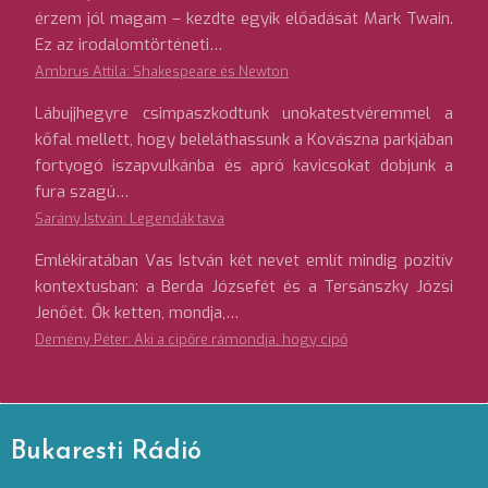
érzem jól magam – kezdte egyik előadását Mark Twain.
Ez az irodalomtörténeti…
Ambrus Attila: Shakespeare és Newton
Lábujjhegyre csimpaszkodtunk unokatestvéremmel a
kőfal mellett, hogy beleláthassunk a Kovászna parkjában
fortyogó iszapvulkánba és apró kavicsokat dobjunk a
fura szagú…
Sarány István: Legendák tava
Emlékiratában Vas István két nevet említ mindig pozitív
kontextusban: a Berda Józsefét és a Tersánszky Józsi
Jenőét. Ők ketten, mondja,…
Demény Péter: Aki a cipőre rámondja, hogy cipő
Bukaresti Rádió