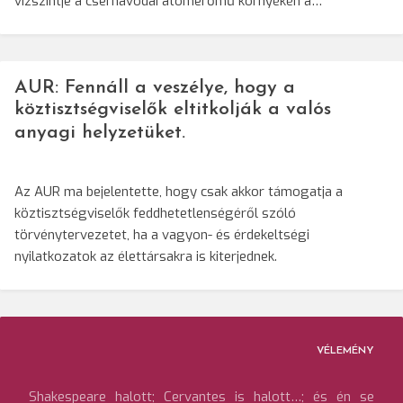
vízszintje a csernavodai atomerőmű környékén a…
AUR: Fennáll a veszélye, hogy a
köztisztségviselők eltitkolják a valós
anyagi helyzetüket.
Az AUR ma bejelentette, hogy csak akkor támogatja a
köztisztségviselők feddhetetlenségéről szóló
törvénytervezetet, ha a vagyon- és érdekeltségi
nyilatkozatok az élettársakra is kiterjednek.
VÉLEMÉNY
Shakespeare halott; Cervantes is halott…; és én se