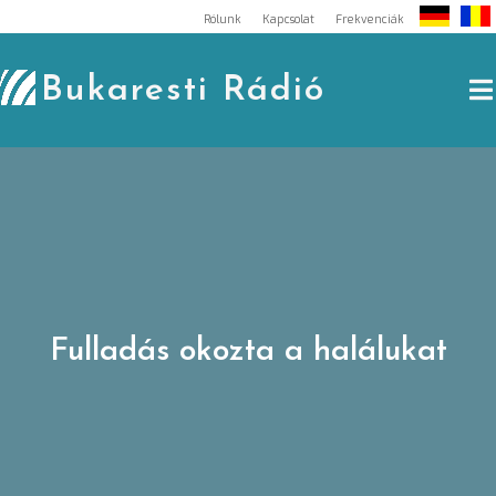
Skip
Rólunk
Kapcsolat
Frekvenciák
to
content
Bukaresti Rádió
Fulladás okozta a halálukat