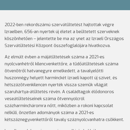
2022-ben rekordszámú szervátültetést hajtottak végre
Izraelben, 656-an nyertek új életet a beültetett szerveknek
köszönhetően – jelentette be ma az ynet az Izraeli Országos
Szervátültetési Központ összefoglalójára hivatkozva.
Az elmúlt évben a májátültetések száma a 2021-es
nyolcvanhétről kilencvenkettőre, a tüdőátültetések száma
ötvenötről hatvanegyre emelkedett, a tavalyelőtti
huszonnégy helyett harminckét izraeli kapott új szívet, és
hétszázötvenkilencen nyerték vissza szemük világát
szaruhártya-átültetés révén. A családtagok élődonoros
veseátültetéseinek száma ötvennyolcról
százharmincháromra nőtt, miközben a rokoni kapcsolat
nélküli, önzetlen adományok száma a 2021-es
kétszáznegyvenkettőről tavaly száznyolcvanhatra csökkent.