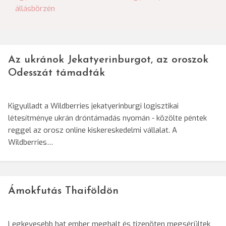
navigáció
állásbörzén
Az ukránok Jekatyerinburgot, az oroszok
Odesszát támadták
Kigyulladt a Wildberries jekatyerinburgi logisztikai
létesítménye ukrán dróntámadás nyomán - közölte péntek
reggel az orosz online kiskereskedelmi vállalat. A
Wildberries…
Ámokfutás Thaiföldön
Legkevesebb hat ember meghalt és tizenöten megsérültek,