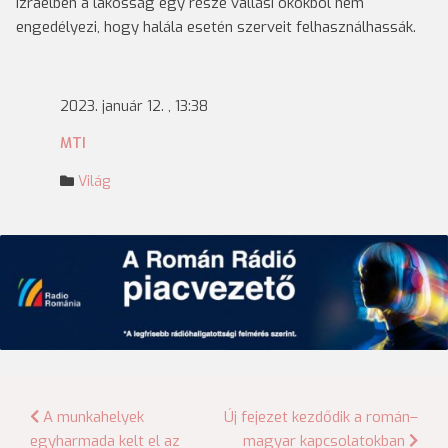
Izraelben a lakosság egy része vallási okokból nem
engedélyezi, hogy halála esetén szerveit felhasználhassák.
2023. január 12. , 13:38
MTI
Világ
Bejegyzés
A munkahelyek
Új fejezet kezdődik a román–
egyharmada kelt el az
magyar kapcsolatokban