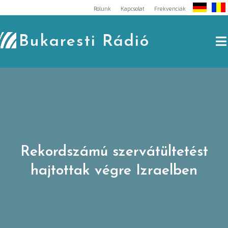
Skip
Rólunk
Kapcsolat
Frekvenciák
to
content
Bukaresti Rádió
Rekordszámú szervátültetést
hajtottak végre Izraelben