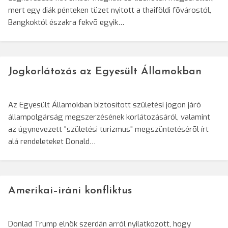
mert egy diák pénteken tüzet nyitott a thaiföldi fõvárostól,
Bangkoktól északra fekvõ egyik…
Jogkorlátozás az Egyesült Államokban
Az Egyesült Államokban biztosított születési jogon járó
állampolgárság megszerzésének korlátozásáról, valamint
az úgynevezett "születési turizmus" megszüntetésérõl írt
alá rendeleteket Donald…
Amerikai–iráni konfliktus
Donlad Trump elnök szerdán arról nyilatkozott, hogy