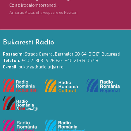
Ez az irodalomtörténeti…
Ambrus Attila: Shakespeare és Newton
Bukaresti Rádió
Postacím:
Strada General Berthelot 60-64. 010171 Bucuresti
Telefon:
+40 21 303 15 26 Fax: +40 21 319 05 58
E-mail:
bukarestiradio[at]srr.ro