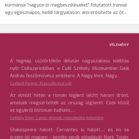
kormánya "nagyon jó megbeszéléseket" folytatott Iránnal
egy egésznapos, keddi tárgyaláson, ami erősítette az öt…
VÉLEMÉNY
A tegnap, csütörtökön délután nagyszabású kiállítás
nyílt Csíkszeredában, a Csíki Székely Múzeumban Gaál
András festőművész emlékére. A Nagy Imre, Nagy…
Székedi Ferenc: Klasszikussá vált
Az elmúlt héten a román légierő lelőtt három drónt,
amelyek megsértették az ország légterét. Ezek közül
az egyikről biztosan tudható,…
Székely Ervin: Lassú drónok, rosszkedvű koboldok
Shakespeare halott; Cervantes is halott…; és én se
érzem jól magam – kezdte egyik előadását Mark Twain.