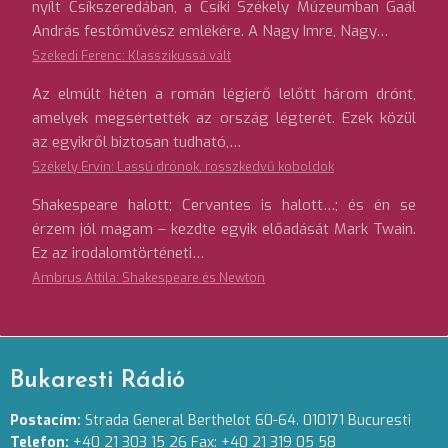
nyílt Csíkszeredában, a Csíki Székely Múzeumban Gaál
András festőművész emlékére. A Nagy Imre, Nagy…
Székedi Ferenc: Klasszikussá vált
Az elmúlt héten a román légierő lelőtt három drónt,
amelyek megsértették az ország légterét. Ezek közül
az egyikről biztosan tudható,…
Székely Ervin: Lassú drónok, rosszkedvű koboldok
Shakespeare halott; Cervantes is halott…; és én se
érzem jól magam – kezdte egyik előadását Mark Twain.
Ez az irodalomtörténeti…
Ambrus Attila: Shakespeare és Newton
Bukaresti Rádió
Postacím:
Strada General Berthelot 60-64. 010171 Bucuresti
Telefon:
+40 21 303 15 26 Fax: +40 21 319 05 58