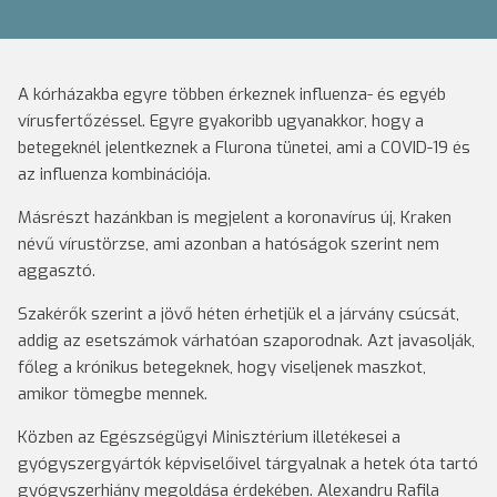
A kórházakba egyre többen érkeznek influenza- és egyéb
vírusfertőzéssel. Egyre gyakoribb ugyanakkor, hogy a
betegeknél jelentkeznek a Flurona tünetei, ami a COVID-19 és
az influenza kombinációja.
Másrészt hazánkban is megjelent a koronavírus új, Kraken
névű vírustörzse, ami azonban a hatóságok szerint nem
aggasztó.
Szakérők szerint a jövő héten érhetjük el a járvány csúcsát,
addig az esetszámok várhatóan szaporodnak. Azt javasolják,
főleg a krónikus betegeknek, hogy viseljenek maszkot,
amikor tömegbe mennek.
Közben az Egészségügyi Minisztérium illetékesei a
gyógyszergyártók képviselőivel tárgyalnak a hetek óta tartó
gyógyszerhiány megoldása érdekében. Alexandru Rafila