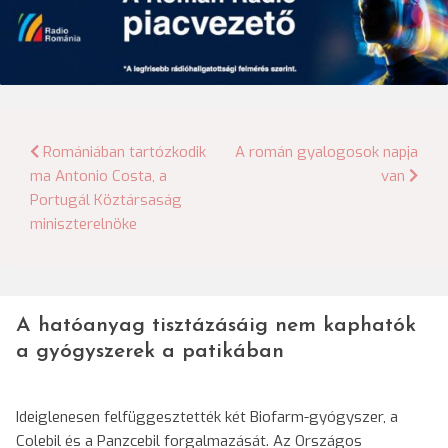
Bejegyzés
Romániában tartózkodik
A román gyalogosok napja
ma Antonio Costa, a
van
navigáció
Portugál Köztársaság
miniszterelnöke
A hatóanyag tisztázásáig nem kaphatók
a gyógyszerek a patikában
Ideiglenesen felfüggesztették két Biofarm-gyógyszer, a
Colebil és a Panzcebil forgalmazását. Az Országos