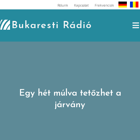
Skip
Rólunk
Kapcsolat
Frekvenciák
to
content
Bukaresti Rádió
Egy hét múlva tetőzhet a
járvány