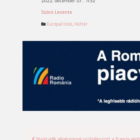
2022. december 07. , 11:32
Szőcs Levente
Európai Unió
,
Háttér
Nyolcadik alkalommal próbálkozott a francia eln