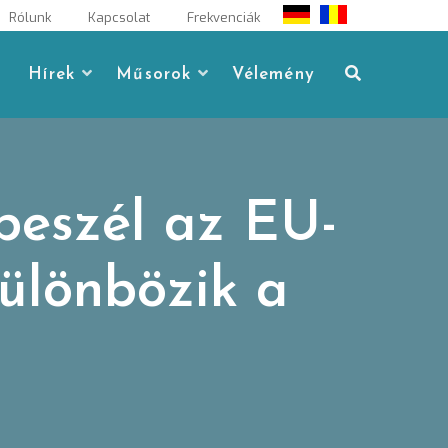
Rólunk
Kapcsolat
Frekvenciák
Hírek
Műsorok
Vélemény
beszél az EU-
ülönbözik a