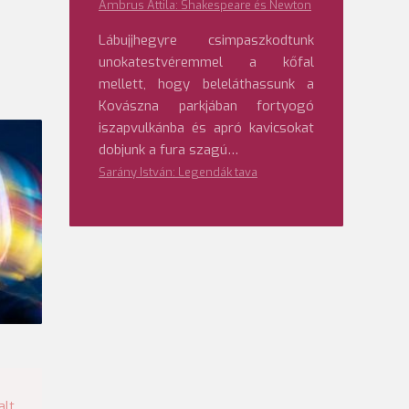
Ambrus Attila: Shakespeare és Newton
Lábujjhegyre csimpaszkodtunk
unokatestvéremmel a kőfal
mellett, hogy beleláthassunk a
Kovászna parkjában fortyogó
iszapvulkánba és apró kavicsokat
dobjunk a fura szagú…
Sarány István: Legendák tava
alt