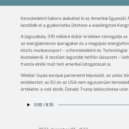
Kereskedelmi háború alakulhat ki az Amerikai Egyesült Á
kezdődik el a gyakorlatba ültetése a washingtoni Kong
A jogszabály 370 milliárd dollár értékben támogatja az
az energiaintenzív iparágakat és a megújuló energiafor
közös munkacsoport – a Kereskedelmi és Technológiai T
kivételekről. A testület legutóbb hétfőn ülésezett – l
francia elnök múlt heti amerikai látogatásán is.
Winkler Gyula európai parlamenti képviselő, az uniós 
emlékeztet: az EU és az USA nem egyszerűen kereskede
értékelte: a volt elnök, Donald Trump leköszönése után