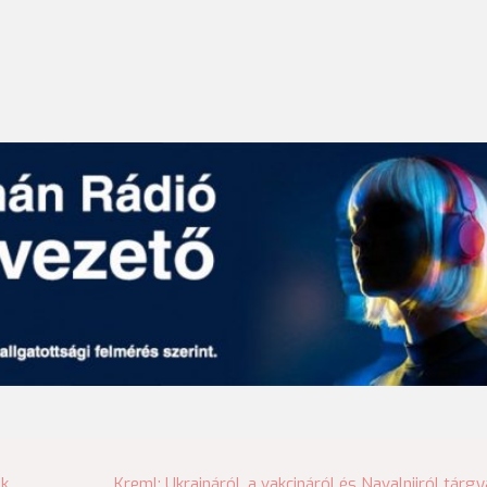
ök
Kreml: Ukrajnáról, a vakcináról és Navalnijról tárgy