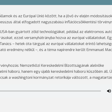
llamok és az Európai Unió között, ha a jövő év elején módosítások
resszus által elfogadott nagyszabású inflációcsökkentési törvény
 USA-ban gyártott zöld technológiákat, például az elektromos autó
rásokat, ezzel versenyhátrányba hozva az európai vállalatokat. E
anács – hetek óta tárgyal az európai vállalatokat érintő lehetsé
átható eredmény nélkül –, és a téma napirendre került Emmanuel Ma
törvényhozás Nemzetközi Kereskedelmi Bizottságának alelnöke
lmi háború, hanem egy újabb kereskedelmi háború küszöbén áll. 
 csak a washingtoni kormányzat retorikája változott, a magatartás