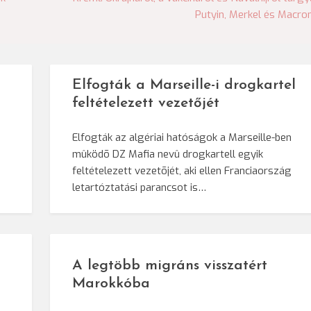
Putyin, Merkel és Macro
Elfogták a Marseille-i drogkartel
feltételezett vezetőjét
Elfogták az algériai hatóságok a Marseille-ben
mûködõ DZ Mafia nevû drogkartell egyik
feltételezett vezetõjét, aki ellen Franciaország
letartóztatási parancsot is…
A legtöbb migráns visszatért
Marokkóba