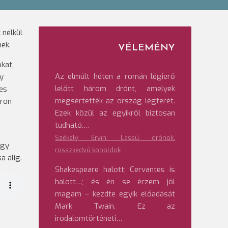
 nélkül
nek.
VÉLEMÉNY
kat,
Az elmúlt héten a román légierő
gy
lelőtt három drónt, amelyek
ges
megsértették az ország légterét.
cron
Ezek közül az egyikről biztosan
tudható,…
Székely Ervin: Lassú drónok,
Úgy
rosszkedvű koboldok
a alig.
Shakespeare halott; Cervantes is
halott…; és én se érzem jól
magam – kezdte egyik előadását
Mark Twain. Ez az
irodalomtörténeti…