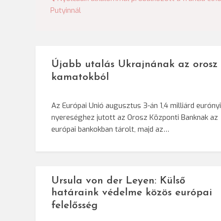
Bejegyzés
Putyinnál
navigáció
Újabb utalás Ukrajnának az orosz
kamatokból
Az Európai Unió augusztus 3-án 1,4 milliárd eurónyi
nyereséghez jutott az Orosz Központi Banknak az
európai bankokban tárolt, majd az…
Ursula von der Leyen: Külső
határaink védelme közös európai
felelősség