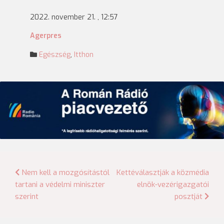
2022. november 21. , 12:57
Agerpres
Egészség
,
Itthon
Bejegyzés
Nem kell a mozgósítástól
Kettéválasztják a közmédia
tartani a védelmi miniszter
elnök-vezérigazgatói
navigáció
szerint
posztját