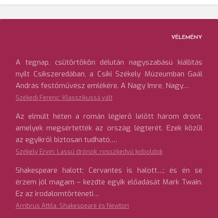
VÉLEMÉNY
A tegnap, csütörtökön délután nagyszabású kiállítás
nyílt Csíkszeredában, a Csíki Székely Múzeumban Gaál
András festőművész emlékére. A Nagy Imre, Nagy…
Székedi Ferenc: Klasszikussá vált
Az elmúlt héten a román légierő lelőtt három drónt,
amelyek megsértették az ország légterét. Ezek közül
az egyikről biztosan tudható,…
Székely Ervin: Lassú drónok, rosszkedvű koboldok
Shakespeare halott; Cervantes is halott…; és én se
érzem jól magam – kezdte egyik előadását Mark Twain.
Ez az irodalomtörténeti…
Ambrus Attila: Shakespeare és Newton