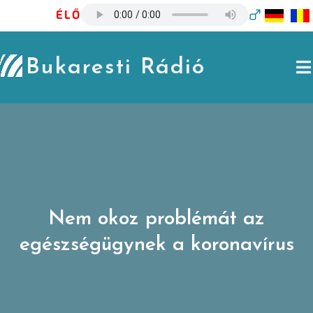
Skip
ÉLŐ
to
content
Bukaresti Rádió
Nem okoz problémát az
egészségügynek a koronavírus