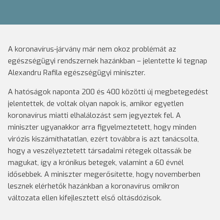
A koronavírus-járvány már nem okoz problémát az
egészségügyi rendszernek hazánkban – jelentette ki tegnap
Alexandru Rafila egészségügyi miniszter.
A hatóságok naponta 200 és 400 közötti új megbetegedést
jelentettek, de voltak olyan napok is, amikor egyetlen
koronavírus miatti elhalálozást sem jegyeztek fel. A
miniszter ugyanakkor arra figyelmeztetett, hogy minden
virózis kiszámíthatatlan, ezért továbbra is azt tanácsolta,
hogy a veszélyeztetett társadalmi rétegek oltassák be
magukat, így a krónikus betegek, valamint a 60 évnél
idősebbek. A miniszter megerősítette, hogy novemberben
lesznek elérhetők hazánkban a koronavírus omikron
változata ellen kifejlesztett első oltásdózisok.