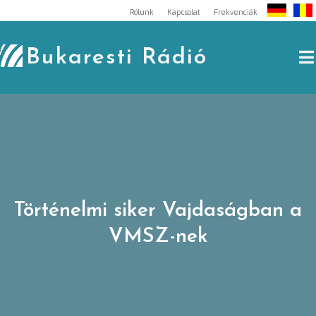
Skip
Rólunk
Kapcsolat
Frekvenciák
to
content
Bukaresti Rádió
Történelmi siker Vajdaságban a
VMSZ-nek