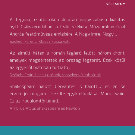
VÉLEMÉNY
A tegnap, csütörtökön délután nagyszabású kiállítás
nyílt Csíkszeredában, a Csíki Székely Múzeumban Gaál
András festőművész emlékére. A Nagy Imre, Nagy…
Székedi Ferenc: Klasszikussá vált
Az elmúlt héten a román légierő lelőtt három drónt,
amelyek megsértették az ország légterét. Ezek közül
az egyikről biztosan tudható,…
Székely Ervin: Lassú drónok, rosszkedvű koboldok
Shakespeare halott; Cervantes is halott…; és én se
érzem jól magam – kezdte egyik előadását Mark Twain.
Ez az irodalomtörténeti…
Ambrus Attila: Shakespeare és Newton