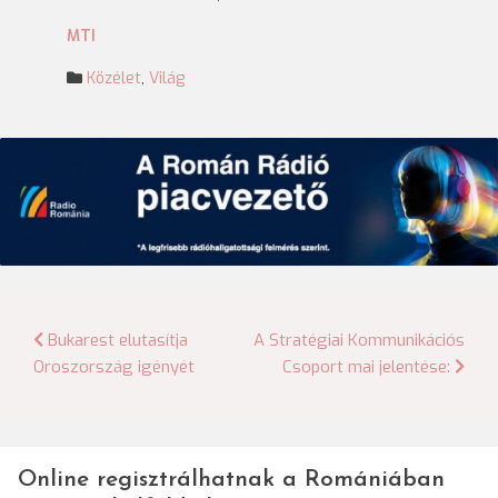
MTI
Közélet
,
Világ
Bejegyzés
Bukarest elutasítja
A Stratégiai Kommunikációs
Oroszország igényét
Csoport mai jelentése:
navigáció
Online regisztrálhatnak a Romániában