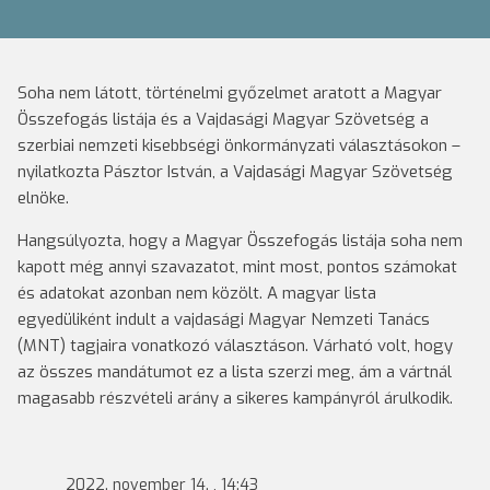
Soha nem látott, történelmi győzelmet aratott a Magyar
Összefogás listája és a Vajdasági Magyar Szövetség a
szerbiai nemzeti kisebbségi önkormányzati választásokon –
nyilatkozta Pásztor István, a Vajdasági Magyar Szövetség
elnöke.
Hangsúlyozta, hogy a Magyar Összefogás listája soha nem
kapott még annyi szavazatot, mint most, pontos számokat
és adatokat azonban nem közölt. A magyar lista
egyedüliként indult a vajdasági Magyar Nemzeti Tanács
(MNT) tagjaira vonatkozó választáson. Várható volt, hogy
az összes mandátumot ez a lista szerzi meg, ám a vártnál
magasabb részvételi arány a sikeres kampányról árulkodik.
2022. november 14. , 14:43