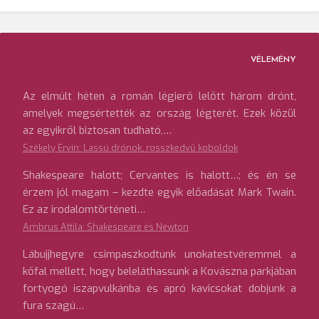
VÉLEMÉNY
Az elmúlt héten a román légierő lelőtt három drónt,
amelyek megsértették az ország légterét. Ezek közül
az egyikről biztosan tudható,…
Székely Ervin: Lassú drónok, rosszkedvű koboldok
Shakespeare halott; Cervantes is halott…; és én se
érzem jól magam – kezdte egyik előadását Mark Twain.
Ez az irodalomtörténeti…
Ambrus Attila: Shakespeare és Newton
Lábujjhegyre csimpaszkodtunk unokatestvéremmel a
kőfal mellett, hogy beleláthassunk a Kovászna parkjában
fortyogó iszapvulkánba és apró kavicsokat dobjunk a
fura szagú…