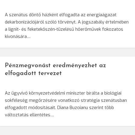
A szenátus döntő házként elfogadta az energiaágazat
dekarbonizációjáról szóló törvényt. A jogszabály értelmében
a lignit- és feketekőszén-tüzelésű hőerőművek fokozatos
kivonására…
Pénzmegvonást eredményezhet az
elfogadott tervezet
Az ügyvivő környezetvédelmi miniszter bírálta a biológiai
sokféleség megőrzésére vonatkozó stratégia szenátusban
elfogadott módosításait. Diana Buzoianu szerint több
változtatás ellentétes…