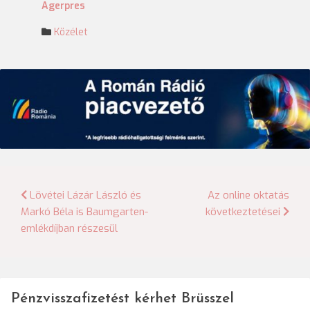
Agerpres
Közélet
Bejegyzés
Lövétei Lázár László és
Az online oktatás
Markó Béla is Baumgarten-
következtetései
navigáció
emlékdíjban részesül
Pénzvisszafizetést kérhet Brüsszel