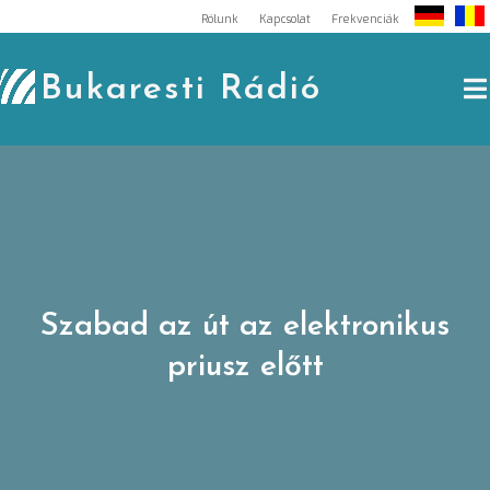
Skip
Rólunk
Kapcsolat
Frekvenciák
to
content
Bukaresti Rádió
Szabad az út az elektronikus
priusz előtt