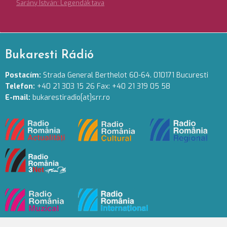
Sarány István: Legendák tava
Bukaresti Rádió
Postacím:
Strada General Berthelot 60-64. 010171 Bucuresti
Telefon:
+40 21 303 15 26 Fax: +40 21 319 05 58
E-mail:
bukarestiradio[at]srr.ro