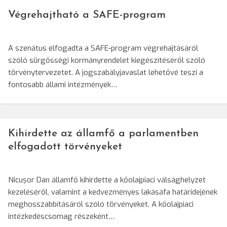
Végrehajtható a SAFE-program
A szenátus elfogadta a SAFE-program végrehajtásáról
szóló sürgősségi kormányrendelet kiegészítéséről szóló
törvénytervezetet. A jogszabályjavaslat lehetővé teszi a
fontosabb állami intézmények…
Kihirdette az államfő a parlamentben
elfogadott törvényeket
Nicușor Dan államfő kihirdette a kőolajpiaci válsághelyzet
kezeléséről, valamint a kedvezményes lakásáfa határidejének
meghosszabbításáról szóló törvényeket. A kőolajpiaci
intézkedéscsomag részeként…