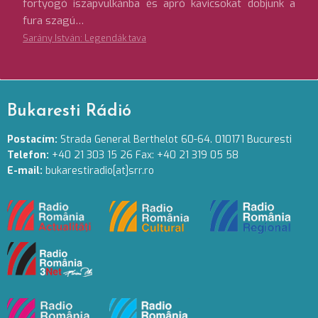
fortyogó iszapvulkánba és apró kavicsokat dobjunk a
fura szagú…
Sarány István: Legendák tava
Bukaresti Rádió
Postacím:
Strada General Berthelot 60-64. 010171 Bucuresti
Telefon:
+40 21 303 15 26 Fax: +40 21 319 05 58
E-mail:
bukarestiradio[at]srr.ro