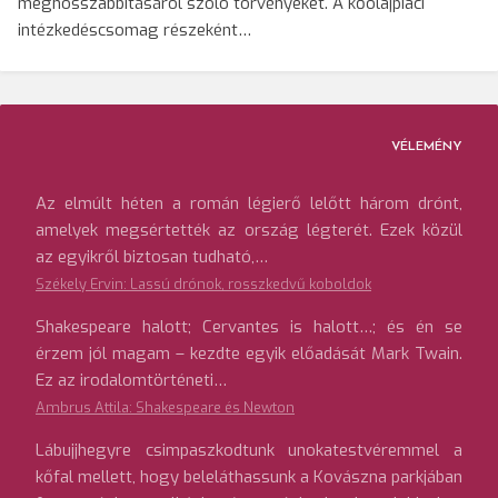
meghosszabbításáról szóló törvényeket. A kőolajpiaci
intézkedéscsomag részeként…
VÉLEMÉNY
Az elmúlt héten a román légierő lelőtt három drónt,
amelyek megsértették az ország légterét. Ezek közül
az egyikről biztosan tudható,…
Székely Ervin: Lassú drónok, rosszkedvű koboldok
Shakespeare halott; Cervantes is halott…; és én se
érzem jól magam – kezdte egyik előadását Mark Twain.
Ez az irodalomtörténeti…
Ambrus Attila: Shakespeare és Newton
Lábujjhegyre csimpaszkodtunk unokatestvéremmel a
kőfal mellett, hogy beleláthassunk a Kovászna parkjában