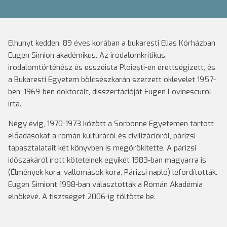
Elhunyt kedden, 89 éves korában a bukaresti Elias Kórházban
Eugen Simion akadémikus. Az irodalomkritikus,
irodalomtörténész és esszéista Ploieşti-en érettségizett, és
a Bukaresti Egyetem bölcsészkarán szerzett oklevelet 1957-
ben; 1969-ben doktorált, disszertációját Eugen Lovinescuról
írta.
Négy évig, 1970-1973 között a Sorbonne Egyetemen tartott
előadásokat a román kultúráról és civilizációról, párizsi
tapasztalatait két könyvben is megörökítette. A párizsi
időszakáról írott köteteinek egyikét 1983-ban magyarra is
(Élmények kora, vallomások kora, Párizsi napló) lefordították.
Eugen Simiont 1998-ban választották a Román Akadémia
elnökévé. A tisztséget 2006-ig töltötte be.