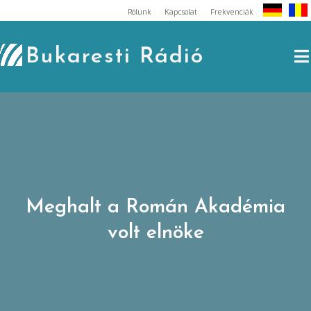
Skip
Rólunk
Kapcsolat
Frekvenciák
to
content
Bukaresti Rádió
Meghalt a Román Akadémia
volt elnöke