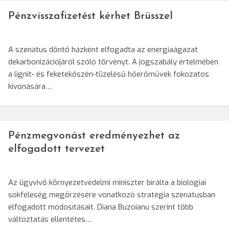
Pénzvisszafizetést kérhet Brüsszel
A szenátus döntő házként elfogadta az energiaágazat
dekarbonizációjáról szóló törvényt. A jogszabály értelmében
a lignit- és feketekőszén-tüzelésű hőerőművek fokozatos
kivonására…
Pénzmegvonást eredményezhet az
elfogadott tervezet
Az ügyvivő környezetvédelmi miniszter bírálta a biológiai
sokféleség megőrzésére vonatkozó stratégia szenátusban
elfogadott módosításait. Diana Buzoianu szerint több
változtatás ellentétes…