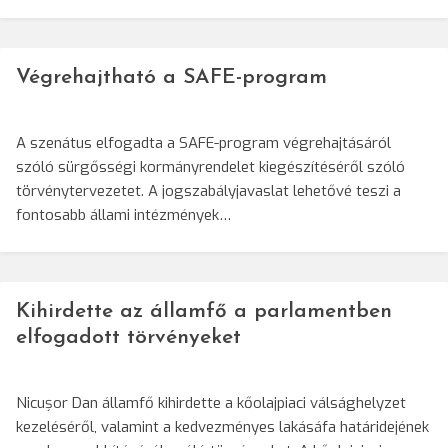
Végrehajtható a SAFE-program
A szenátus elfogadta a SAFE-program végrehajtásáról
szóló sürgősségi kormányrendelet kiegészítéséről szóló
törvénytervezetet. A jogszabályjavaslat lehetővé teszi a
fontosabb állami intézmények…
Kihirdette az államfő a parlamentben
elfogadott törvényeket
Nicușor Dan államfő kihirdette a kőolajpiaci válsághelyzet
kezeléséről, valamint a kedvezményes lakásáfa határidejének