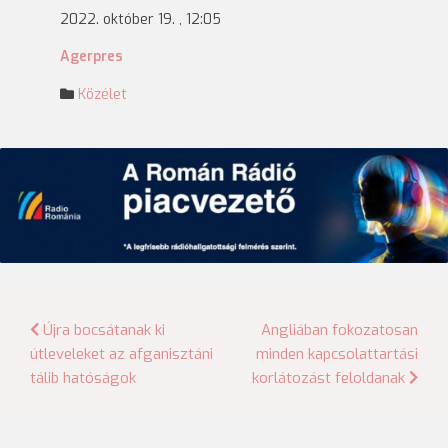
2022. október 19. , 12:05
Agerpres
Közélet
Bejegyzés
Újra bocsátanak ki
Angliában fokozatosan
útleveleket az afganisztáni
minden kapcsolattartási
navigáció
tálib hatóságok
korlátozást feloldanak