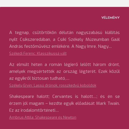
VÉLEMÉNY
A tegnap, csütörtökön délután nagyszabású kiállítás
nyílt Csíkszeredában, a Csíki Székely Múzeumban Gaál
András festőművész emlékére. A Nagy Imre, Nagy…
Székedi Ferenc: Klasszikussá vált
Az elmúlt héten a román légierő lelőtt három drónt,
amelyek megsértették az ország légterét. Ezek közül
az egyikről biztosan tudható,…
Székely Ervin: Lassú drónok, rosszkedvű koboldok
Shakespeare halott; Cervantes is halott…; és én se
érzem jól magam – kezdte egyik előadását Mark Twain.
Ez az irodalomtörténeti…
Ambrus Attila: Shakespeare és Newton