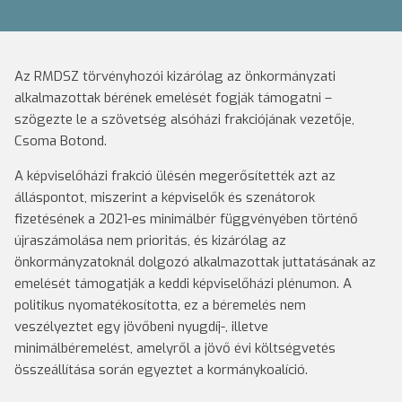
Az RMDSZ törvényhozói kizárólag az önkormányzati
alkalmazottak bérének emelését fogják támogatni –
szögezte le a szövetség alsóházi frakciójának vezetője,
Csoma Botond.
A képviselőházi frakció ülésén megerősítették azt az
álláspontot, miszerint a képviselők és szenátorok
fizetésének a 2021-es minimálbér függvényében történő
újraszámolása nem prioritás, és kizárólag az
önkormányzatoknál dolgozó alkalmazottak juttatásának az
emelését támogatják a keddi képviselőházi plénumon. A
politikus nyomatékosította, ez a béremelés nem
veszélyeztet egy jövőbeni nyugdíj-, illetve
minimálbéremelést, amelyről a jövő évi költségvetés
összeállítása során egyeztet a kormánykoalíció.