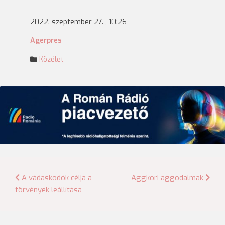
2022. szeptember 27. , 10:26
Agerpres
Közélet
Bejegyzés
A vádaskodók célja a
Aggkori aggodalmak
törvények leállítása
navigáció