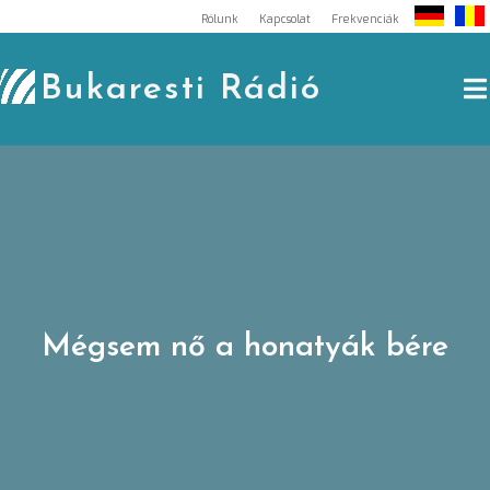
Skip
Rólunk
Kapcsolat
Frekvenciák
to
content
Bukaresti Rádió
Mégsem nő a honatyák bére