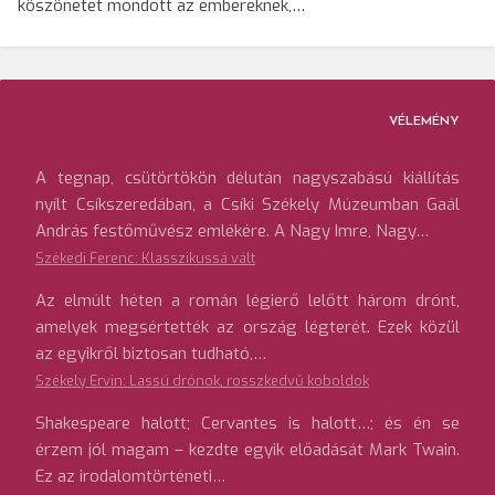
köszönetet mondott az embereknek,…
VÉLEMÉNY
A tegnap, csütörtökön délután nagyszabású kiállítás
nyílt Csíkszeredában, a Csíki Székely Múzeumban Gaál
András festőművész emlékére. A Nagy Imre, Nagy…
Székedi Ferenc: Klasszikussá vált
Az elmúlt héten a román légierő lelőtt három drónt,
amelyek megsértették az ország légterét. Ezek közül
az egyikről biztosan tudható,…
Székely Ervin: Lassú drónok, rosszkedvű koboldok
Shakespeare halott; Cervantes is halott…; és én se
érzem jól magam – kezdte egyik előadását Mark Twain.
Ez az irodalomtörténeti…