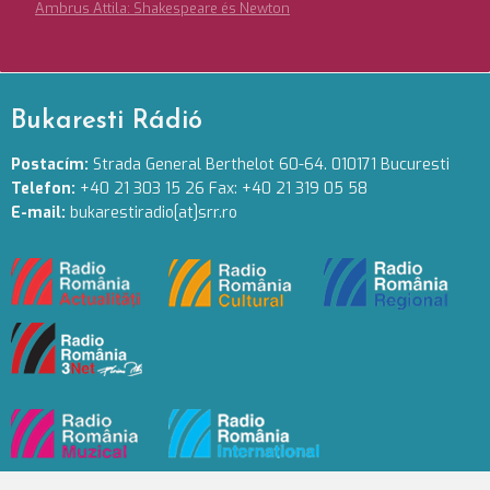
Ambrus Attila: Shakespeare és Newton
Bukaresti Rádió
Postacím:
Strada General Berthelot 60-64. 010171 Bucuresti
Telefon:
+40 21 303 15 26 Fax: +40 21 319 05 58
E-mail:
bukarestiradio[at]srr.ro