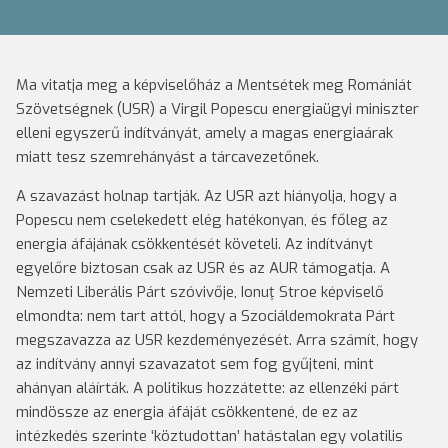
Ma vitatja meg a képviselőház a Mentsétek meg Romániát
Szövetségnek (USR) a Virgil Popescu energiaügyi miniszter
elleni egyszerű indítványát, amely a magas energiaárak
miatt tesz szemrehányást a tárcavezetőnek.
A szavazást holnap tartják. Az USR azt hiányolja, hogy a
Popescu nem cselekedett elég hatékonyan, és főleg az
energia áfájának csökkentését követeli. Az indítványt
egyelőre biztosan csak az USR és az AUR támogatja. A
Nemzeti Liberális Párt szóvivője, Ionuţ Stroe képviselő
elmondta: nem tart attól, hogy a Szociáldemokrata Párt
megszavazza az USR kezdeményezését. Arra számít, hogy
az indítvány annyi szavazatot sem fog gyűjteni, mint
ahányan aláírták. A politikus hozzátette: az ellenzéki párt
mindössze az energia áfáját csökkentené, de ez az
intézkedés szerinte ‘köztudottan’ hatástalan egy volatilis