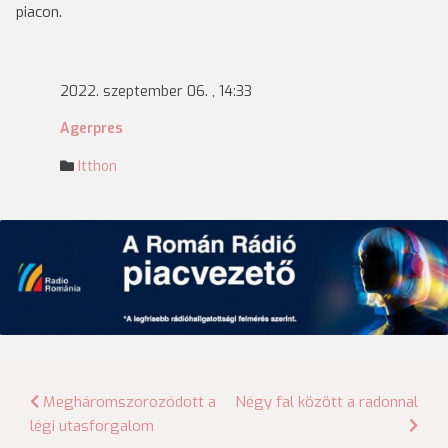
piacon.
2022. szeptember 06. , 14:33
Agerpres
Itthon
Bejegyzés
Megháromszorozódott a
Négy fal között a radonnal
légi utasforgalom
navigáció