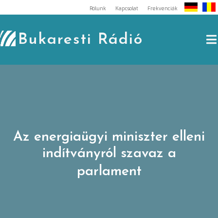
Skip
Rólunk
Kapcsolat
Frekvenciák
to
content
Bukaresti Rádió
Az energiaügyi miniszter elleni
indítványról szavaz a
parlament