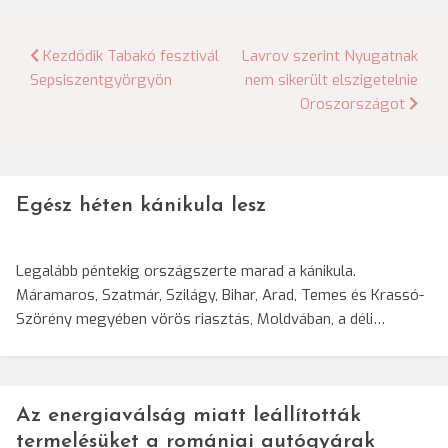
Bejegyzés
Kezdődik Tabakó fesztivál
Lavrov szerint Nyugatnak
Sepsiszentgyörgyön
nem sikerült elszigetelnie
navigáció
Oroszországot
Egész héten kánikula lesz
Legalább péntekig országszerte marad a kánikula.
Máramaros, Szatmár, Szilágy, Bihar, Arad, Temes és Krassó-
Szörény megyében vörös riasztás, Moldvában, a déli…
Az energiaválság miatt leállították
termelésüket a romániai autógyárak