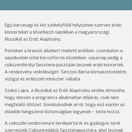
Egy barcasági és két székelyföldi helyszínen szervez erdei
koncerteket a következő napokban a magyarországi
Muzsikál az Erdő Alapítvány.
Pénteken a brassói állatkert melletti erdőben, szombaton a
sepsibodoki sütei borvízforrás közelében, vasárnap pedig a
csíkszentkirályi Gesztena-pusztáján lesznek erdei koncertek.
A rendezvény védnökségét Tánczos Barna környezetvédelmi,
vízügyi és erdészeti miniszter vállalta.
Szabó Lajos, a Muzsikál az Erdő Alapítvány elnöke elmondta,
hogy nincsen a programra alkalmatlan időjárás, csak nem
megfelelő öltözet. Gondoskodnak arról, hogy eső esetén az
előadók hangszerei biztonságban legyenek – tette hozzá.
A csíkszéki rendezvényre kerékpártúrát és gyalogos túrát
szerveznek Csíkszeredából Gesztenapusztára, ahol lesznek