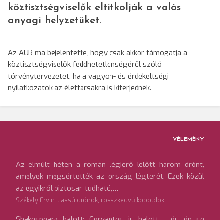
köztisztségviselők eltitkolják a valós
anyagi helyzetüket.
Az AUR ma bejelentette, hogy csak akkor támogatja a
köztisztségviselők feddhetetlenségéről szóló
törvénytervezetet, ha a vagyon- és érdekeltségi
nyilatkozatok az élettársakra is kiterjednek.
VÉLEMÉNY
Az elmúlt héten a román légierő lelőtt három drónt,
amelyek megsértették az ország légterét. Ezek közül
az egyikről biztosan tudható,…
Székely Ervin: Lassú drónok, rosszkedvű koboldok
Shakespeare halott; Cervantes is halott…; és én se