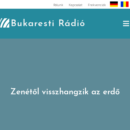
Skip
Rólunk
Kapcsolat
Frekvenciák
to
content
Bukaresti Rádió
Zenétől visszhangzik az erdő