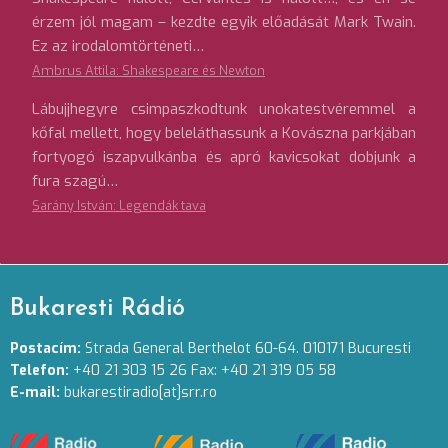
érzem jól magam – kezdte egyik előadását Mark Twain.
Ez az irodalomtörténeti…
Ambrus Attila: Shakespeare és Newton
Lábujjhegyre csimpaszkodtunk unokatestvéremmel a
kőfal mellett, hogy beleláthassunk a Kovászna parkjában
fortyogó iszapvulkánba és apró kavicsokat dobjunk a
fura szagú…
Sarány István: Legendák tava
Bukaresti Rádió
Postacím:
Strada General Berthelot 60-64. 010171 Bucuresti
Telefon:
+40 21 303 15 26 Fax: +40 21 319 05 58
E-mail:
bukarestiradio[at]srr.ro