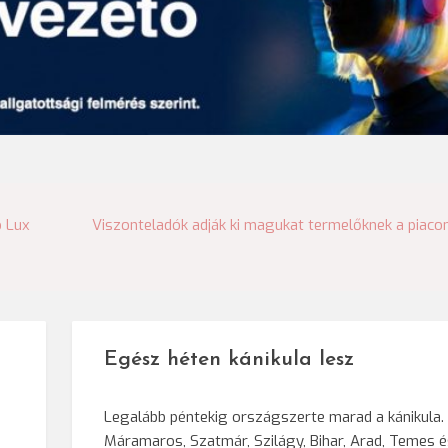
ó Lux
Viszonteladók adják ki magukat termelőknek a piaco
Egész héten kánikula lesz
Legalább péntekig országszerte marad a kánikula.
Máramaros, Szatmár, Szilágy, Bihar, Arad, Temes 