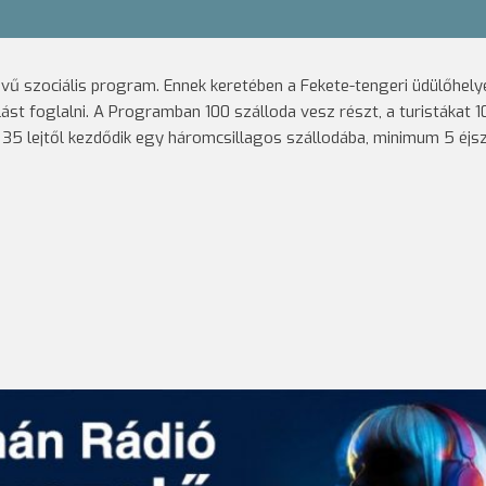
ű szociális program. Ennek keretében a Fekete-tengeri üdülőhely
lást foglalni. A Programban 100 szálloda vesz részt, a turistákat 1
ül 35 lejtől kezdődik egy háromcsillagos szállodába, minimum 5 éjs