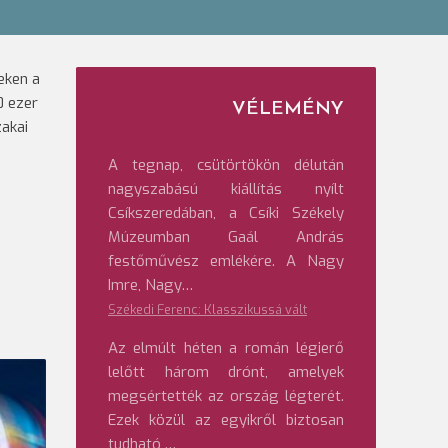
eken a
0 ezer
VÉLEMÉNY
zakai
A tegnap, csütörtökön délután
nagyszabású kiállítás nyílt
Csíkszeredában, a Csíki Székely
Múzeumban Gaál András
festőművész emlékére. A Nagy
Imre, Nagy…
Székedi Ferenc: Klasszikussá vált
Az elmúlt héten a román légierő
lelőtt három drónt, amelyek
megsértették az ország légterét.
Ezek közül az egyikről biztosan
tudható,…