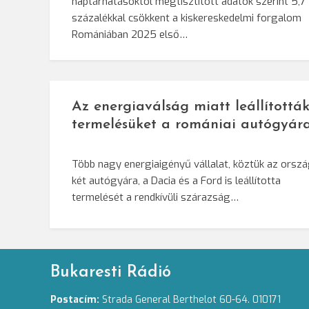
naptárhatásoktól megtisztított adatok szerint 5,7
százalékkal csökkent a kiskereskedelmi forgalom
Romániában 2025 első…
Az energiaválság miatt leállítottá
termelésüket a romániai autógyár
Több nagy energiaigényű vállalat, köztük az orsz
két autógyára, a Dacia és a Ford is leállította
termelését a rendkívüli szárazság…
Bukaresti Rádió
Postacím:
Strada General Berthelot 60-64. 010171