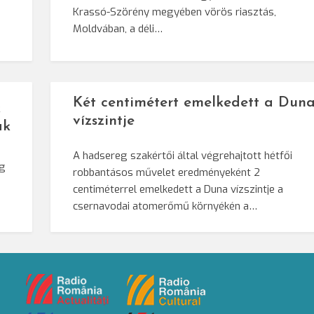
Krassó-Szörény megyében vörös riasztás,
Moldvában, a déli…
Két centimétert emelkedett a Dun
k
vízszintje
ak
A hadsereg szakértői által végrehajtott hétfői
ág
robbantásos művelet eredményeként 2
centiméterrel emelkedett a Duna vízszintje a
csernavodai atomerőmű környékén a…