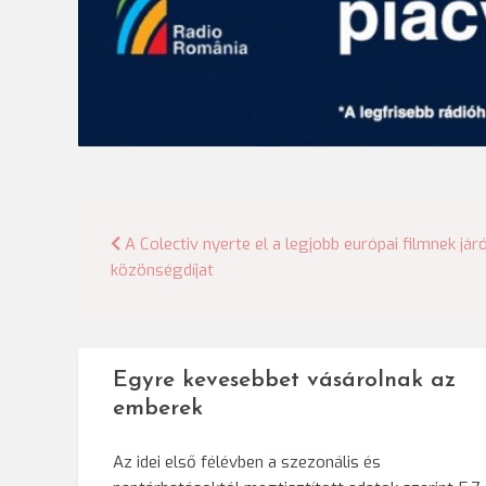
Bejegyzés
A Colectiv nyerte el a legjobb európai filmnek jár
közönségdíjat
navigáció
Egyre kevesebbet vásárolnak az
emberek
Az idei első félévben a szezonális és