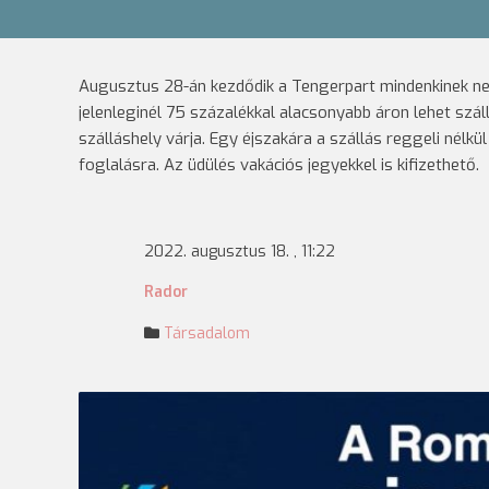
Augusztus 28-án kezdődik a Tengerpart mindenkinek nev
jelenleginél 75 százalékkal alacsonyabb áron lehet szál
szálláshely várja. Egy éjszakára a szállás reggeli nélk
foglalásra. Az üdülés vakációs jegyekkel is kifizethető.
2022. augusztus 18. , 11:22
Rador
Társadalom