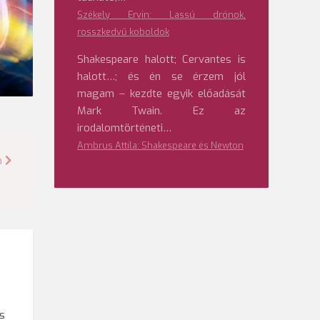
Székely Ervin: Lassú drónok,
rosszkedvű koboldok
Shakespeare halott; Cervantes is
halott…; és én se érzem jól
magam – kezdte egyik előadását
Mark Twain. Ez az
irodalomtörténeti…
Ambrus Attila: Shakespeare és Newton
n
és