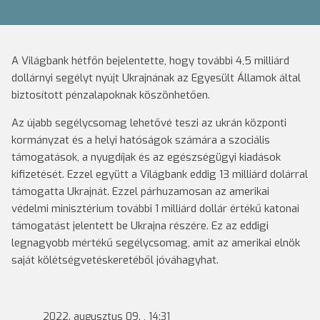
A Világbank hétfőn bejelentette, hogy további 4,5 milliárd
dollárnyi segélyt nyújt Ukrajnának az Egyesült Államok által
biztosított pénzalapoknak köszönhetően.
Az újabb segélycsomag lehetővé teszi az ukrán központi
kormányzat és a helyi hatóságok számára a szociális
támogatások, a nyugdíjak és az egészségügyi kiadások
kifizetését. Ezzel együtt a Világbank eddig 13 milliárd dolárral
támogatta Ukrajnát. Ezzel párhuzamosan az amerikai
védelmi minisztérium további 1 milliárd dollár értékű katonai
támogatást jelentett be Ukrajna részére. Ez az eddigi
legnagyobb mértékű segélycsomag, amit az amerikai elnök
saját kölétségvetéskeretéből jóváhagyhat.
2022. augusztus 09. , 14:31