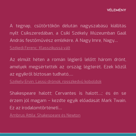
VÉLEMÉNY
A tegnap, csütörtökön délután nagyszabású kiállítás
nyílt Csíkszeredában, a Csíki Székely Múzeumban Gaál
András festőművész emlékére. A Nagy Imre, Nagy…
Székedi Ferenc: Klasszikussá vált
Az elmúlt héten a román légierő lelőtt három drónt,
amelyek megsértették az ország légterét. Ezek közül
az egyikről biztosan tudható,…
Székely Ervin: Lassú drónok, rosszkedvű koboldok
Shakespeare halott; Cervantes is halott…; és én se
érzem jól magam – kezdte egyik előadását Mark Twain.
Ez az irodalomtörténeti…
Ambrus Attila: Shakespeare és Newton