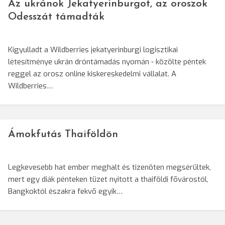
Az ukránok Jekatyerinburgot, az oroszok
Odesszát támadták
Kigyulladt a Wildberries jekatyerinburgi logisztikai
létesítménye ukrán dróntámadás nyomán - közölte péntek
reggel az orosz online kiskereskedelmi vállalat. A
Wildberries…
Ámokfutás Thaiföldön
Legkevesebb hat ember meghalt és tizenöten megsérültek,
mert egy diák pénteken tüzet nyitott a thaiföldi fõvárostól,
Bangkoktól északra fekvõ egyik…