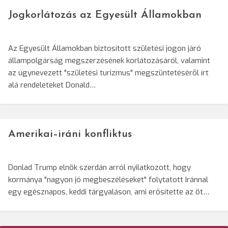
Jogkorlátozás az Egyesült Államokban
Az Egyesült Államokban biztosított születési jogon járó
állampolgárság megszerzésének korlátozásáról, valamint
az úgynevezett "születési turizmus" megszüntetésérõl írt
alá rendeleteket Donald…
Amerikai–iráni konfliktus
Donlad Trump elnök szerdán arról nyilatkozott, hogy
kormánya "nagyon jó megbeszéléseket" folytatott Iránnal
egy egésznapos, keddi tárgyaláson, ami erősítette az öt…