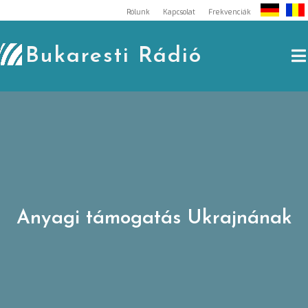
Skip
Rólunk
Kapcsolat
Frekvenciák
to
content
Bukaresti Rádió
Anyagi támogatás Ukrajnának