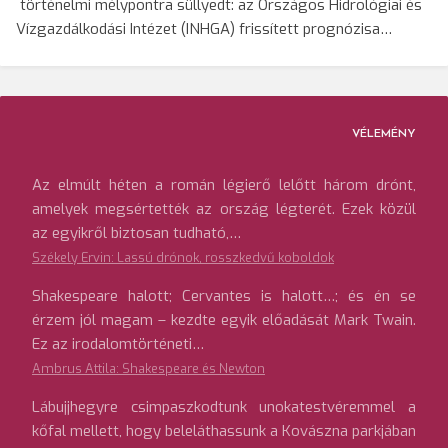
történelmi mélypontra süllyedt: az Országos Hidrológiai és
Vízgazdálkodási Intézet (INHGA) frissített prognózisa…
VÉLEMÉNY
Az elmúlt héten a román légierő lelőtt három drónt,
amelyek megsértették az ország légterét. Ezek közül
az egyikről biztosan tudható,…
Székely Ervin: Lassú drónok, rosszkedvű koboldok
Shakespeare halott; Cervantes is halott…; és én se
érzem jól magam – kezdte egyik előadását Mark Twain.
Ez az irodalomtörténeti…
Ambrus Attila: Shakespeare és Newton
Lábujjhegyre csimpaszkodtunk unokatestvéremmel a
kőfal mellett, hogy beleláthassunk a Kovászna parkjában