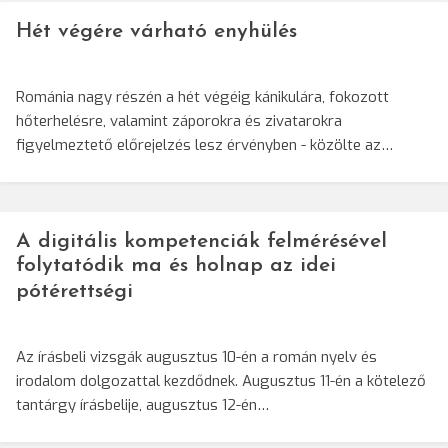
Hét végére várható enyhülés
Románia nagy részén a hét végéig kánikulára, fokozott
hőterhelésre, valamint záporokra és zivatarokra
figyelmeztető előrejelzés lesz érvényben - közölte az…
A digitális kompetenciák felmérésével
folytatódik ma és holnap az idei
pótérettségi
Az írásbeli vizsgák augusztus 10-én a román nyelv és
irodalom dolgozattal kezdődnek. Augusztus 11-én a kötelező
tantárgy írásbelije, augusztus 12-én…