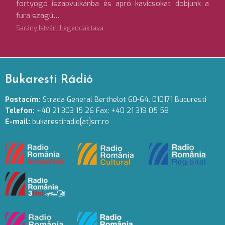
fortyogó iszapvulkánba és apró kavicsokat dobjunk a
fura szagú…
Sarány István: Legendák tava
Bukaresti Rádió
Postacím:
Strada General Berthelot 60-64. 010171 Bucuresti
Telefon:
+40 21 303 15 26 Fax: +40 21 319 05 58
E-mail:
bukarestiradio[at]srr.ro