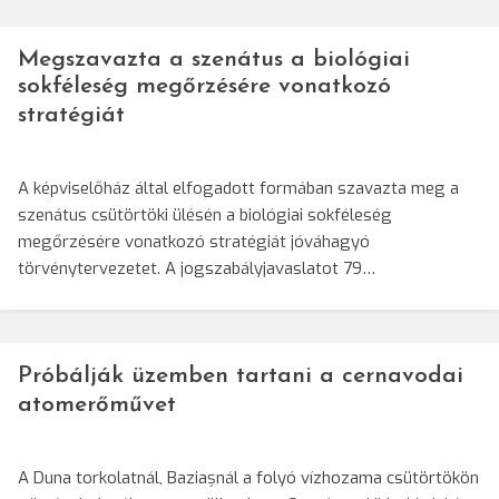
Megszavazta a szenátus a biológiai
sokféleség megőrzésére vonatkozó
stratégiát
A képviselőház által elfogadott formában szavazta meg a
szenátus csütörtöki ülésén a biológiai sokféleség
megőrzésére vonatkozó stratégiát jóváhagyó
törvénytervezetet. A jogszabályjavaslatot 79…
Próbálják üzemben tartani a cernavodai
atomerőművet
A Duna torkolatnál, Baziașnál a folyó vízhozama csütörtökön