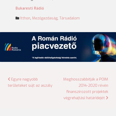
Bukaresti Rádió
Itthon
,
Mezőgazdaság
,
Társadalom
Bejegyzés
Egyre nagyobb
Meghosszabbítják a POIM
területeket sújt az aszály
2014-2020 révén
navigáció
finanszírozott projektek
végrehajtási határidejét