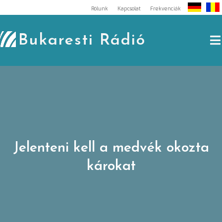
Skip
Rólunk
Kapcsolat
Frekvenciák
to
content
Bukaresti Rádió
Jelenteni kell a medvék okozta
károkat