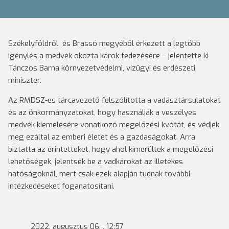
Székelyföldről és Brassó megyéből érkezett a legtöbb
igénylés a medvék okozta károk fedezésére – jelentette ki
Tánczos Barna környezetvédelmi, vízügyi és erdészeti
miniszter.
Az RMDSZ-es tárcavezető felszólította a vadásztársulatokat
és az önkormányzatokat, hogy használják a veszélyes
medvék kiemelésére vonatkozó megelőzési kvótát, és védjék
meg ezáltal az emberi életet és a gazdaságokat. Arra
biztatta az érintetteket, hogy ahol kimerültek a megelőzési
lehetőségek, jelentsék be a vadkárokat az illetékes
hatóságoknál, mert csak ezek alapján tudnak további
intézkedéseket foganatosítani.
2022. augusztus 06. , 12:57