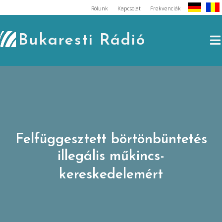
Skip
Rólunk
Kapcsolat
Frekvenciák
to
content
Bukaresti Rádió
Felfüggesztett börtönbüntetés
illegális műkincs-
kereskedelemért