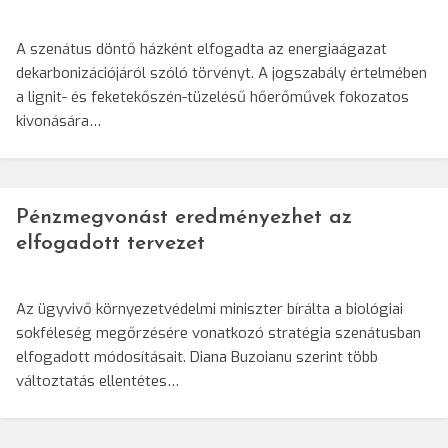
A szenátus döntő házként elfogadta az energiaágazat
dekarbonizációjáról szóló törvényt. A jogszabály értelmében
a lignit- és feketekőszén-tüzelésű hőerőművek fokozatos
kivonására…
Pénzmegvonást eredményezhet az
elfogadott tervezet
Az ügyvivő környezetvédelmi miniszter bírálta a biológiai
sokféleség megőrzésére vonatkozó stratégia szenátusban
elfogadott módosításait. Diana Buzoianu szerint több
változtatás ellentétes…