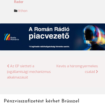
Rador
Itthon
Bejegyzés
Az EP sietteti a
Kevés a háromgyermekes
jogállamisági mechanizmus
család
navigáció
alkalmazását
Pénzvisszafizetést kérhet Brüsszel