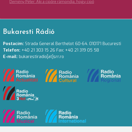
Demény Péter: Aki a cipőre rámondja, hogy cipő
Bukaresti Rádió
Postacím:
Strada General Berthelot 60-64. 010171 Bucuresti
Telefon:
+40 21 303 15 26 Fax: +40 21 319 05 58
E-mail:
bukarestiradio[at]srr.ro