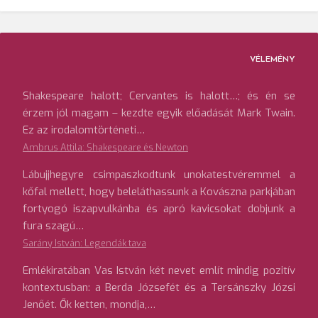
VÉLEMÉNY
Shakespeare halott; Cervantes is halott…; és én se
érzem jól magam – kezdte egyik előadását Mark Twain.
Ez az irodalomtörténeti…
Ambrus Attila: Shakespeare és Newton
Lábujjhegyre csimpaszkodtunk unokatestvéremmel a
kőfal mellett, hogy beleláthassunk a Kovászna parkjában
fortyogó iszapvulkánba és apró kavicsokat dobjunk a
fura szagú…
Sarány István: Legendák tava
Emlékiratában Vas István két nevet említ mindig pozitív
kontextusban: a Berda Józsefét és a Tersánszky Józsi
Jenőét. Ők ketten, mondja,…