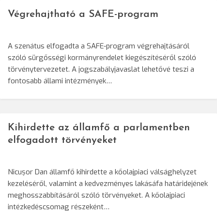
Végrehajtható a SAFE-program
A szenátus elfogadta a SAFE-program végrehajtásáról
szóló sürgősségi kormányrendelet kiegészítéséről szóló
törvénytervezetet. A jogszabályjavaslat lehetővé teszi a
fontosabb állami intézmények…
Kihirdette az államfő a parlamentben
elfogadott törvényeket
Nicușor Dan államfő kihirdette a kőolajpiaci válsághelyzet
kezeléséről, valamint a kedvezményes lakásáfa határidejének
meghosszabbításáról szóló törvényeket. A kőolajpiaci
intézkedéscsomag részeként…