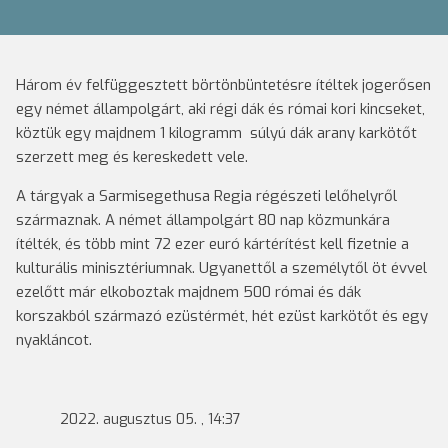
Három év felfüggesztett börtönbüntetésre ítéltek jogerősen
egy német állampolgárt, aki régi dák és római kori kincseket,
köztük egy majdnem 1 kilogramm súlyú dák arany karkötőt
szerzett meg és kereskedett vele.
A tárgyak a Sarmisegethusa Regia régészeti lelőhelyről
származnak. A német állampolgárt 80 nap közmunkára
ítélték, és több mint 72 ezer euró kártérítést kell fizetnie a
kulturális minisztériumnak. Ugyanettől a személytől öt évvel
ezelőtt már elkoboztak majdnem 500 római és dák
korszakból származó ezüstérmét, hét ezüst karkötőt és egy
nyakláncot.
2022. augusztus 05. , 14:37