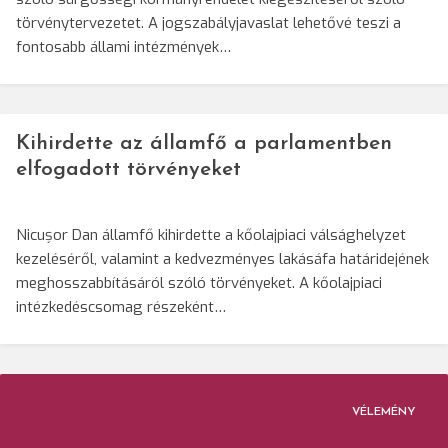
törvénytervezetet. A jogszabályjavaslat lehetővé teszi a
fontosabb állami intézmények…
Kihirdette az államfő a parlamentben
elfogadott törvényeket
Nicușor Dan államfő kihirdette a kőolajpiaci válsághelyzet
kezeléséről, valamint a kedvezményes lakásáfa határidejének
meghosszabbításáról szóló törvényeket. A kőolajpiaci
intézkedéscsomag részeként…
VÉLEMÉNY