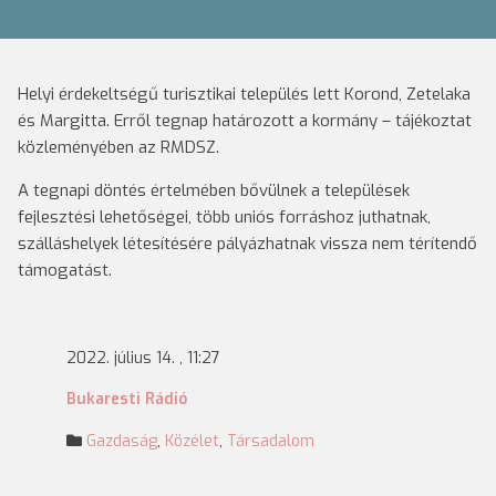
Helyi érdekeltségű turisztikai település lett Korond, Zetelaka
és Margitta. Erről tegnap határozott a kormány – tájékoztat
közleményében az RMDSZ.
A tegnapi döntés értelmében bővülnek a települések
fejlesztési lehetőségei, több uniós forráshoz juthatnak,
szálláshelyek létesítésére pályázhatnak vissza nem térítendő
támogatást.
2022. július 14. , 11:27
Bukaresti Rádió
Gazdaság
,
Közélet
,
Társadalom