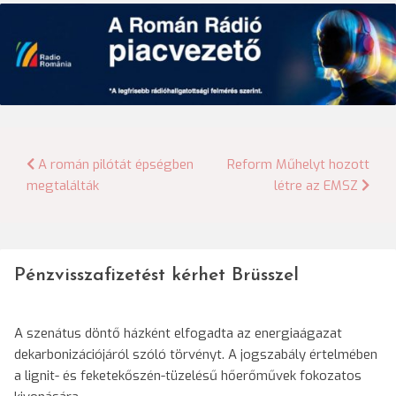
Bejegyzés
A román pilótát épségben
Reform Műhelyt hozott
megtalálták
létre az EMSZ
navigáció
Pénzvisszafizetést kérhet Brüsszel
A szenátus döntő házként elfogadta az energiaágazat
dekarbonizációjáról szóló törvényt. A jogszabály értelmében
a lignit- és feketekőszén-tüzelésű hőerőművek fokozatos