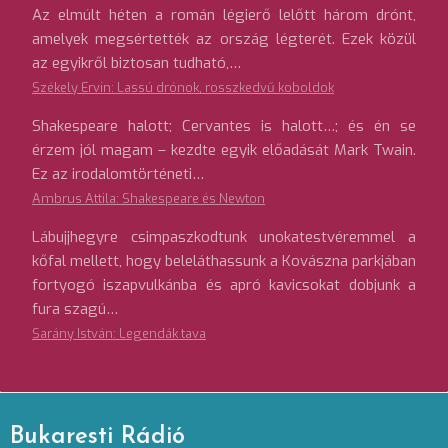
Az elmúlt héten a román légierő lelőtt három drónt,
amelyek megsértették az ország légterét. Ezek közül
az egyikről biztosan tudható,…
Székely Ervin: Lassú drónok, rosszkedvű koboldok
Shakespeare halott; Cervantes is halott…; és én se
érzem jól magam – kezdte egyik előadását Mark Twain.
Ez az irodalomtörténeti…
Ambrus Attila: Shakespeare és Newton
Lábujjhegyre csimpaszkodtunk unokatestvéremmel a
kőfal mellett, hogy beleláthassunk a Kovászna parkjában
fortyogó iszapvulkánba és apró kavicsokat dobjunk a
fura szagú…
Sarány István: Legendák tava
Bukaresti Rádió