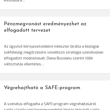
kivonására…
Pénzmegvonást eredményezhet az
elfogadott tervezet
Az ügyvivő környezetvédelmi miniszter bírálta a biológiai
sokféleség megőrzésére vonatkozó stratégia szenátusban
elfogadott módosításait. Diana Buzoianu szerint több
változtatás ellentétes…
Végrehajtható a SAFE-program
A szenátus elfogadta a SAFE-program végrehajtásáról
szóló sürgősségi kormányrendelet kiegészítéséről szóló