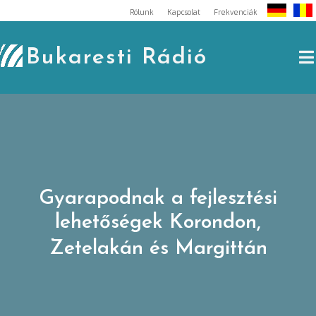
Skip
Rólunk
Kapcsolat
Frekvenciák
to
content
Bukaresti Rádió
Gyarapodnak a fejlesztési
lehetőségek Korondon,
Zetelakán és Margittán