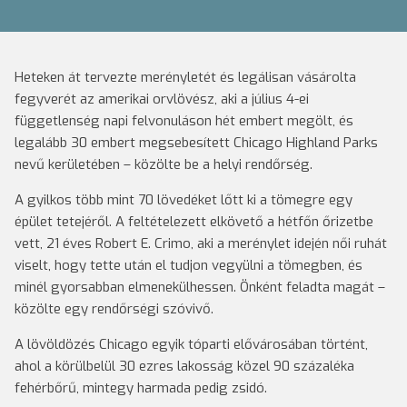
Heteken át tervezte merényletét és legálisan vásárolta
fegyverét az amerikai orvlövész, aki a július 4-ei
függetlenség napi felvonuláson hét embert megölt, és
legalább 30 embert megsebesített Chicago Highland Parks
nevű kerületében – közölte be a helyi rendőrség.
A gyilkos több mint 70 lövedéket lőtt ki a tömegre egy
épület tetejéről. A feltételezett elkövető a hétfőn őrizetbe
vett, 21 éves Robert E. Crimo, aki a merénylet idején női ruhát
viselt, hogy tette után el tudjon vegyülni a tömegben, és
minél gyorsabban elmenekülhessen. Önként feladta magát –
közölte egy rendőrségi szóvivő.
A lövöldözés Chicago egyik tóparti elővárosában történt,
ahol a körülbelül 30 ezres lakosság közel 90 százaléka
fehérbőrű, mintegy harmada pedig zsidó.