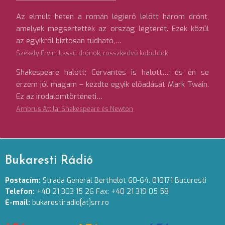
Az elmúlt héten a román légierő lelőtt három drónt,
amelyek megsértették az ország légterét. Ezek közül
az egyikről biztosan tudható,…
Székely Ervin: Lassú drónok, rosszkedvű koboldok
Shakespeare halott; Cervantes is halott…; és én se
érzem jól magam – kezdte egyik előadását Mark Twain.
Ez az irodalomtörténeti…
Ambrus Attila: Shakespeare és Newton
Bukaresti Rádió
Postacím:
Strada General Berthelot 60-64. 010171 Bucuresti
Telefon:
+40 21 303 15 26 Fax: +40 21 319 05 58
E-mail:
bukarestiradio[at]srr.ro