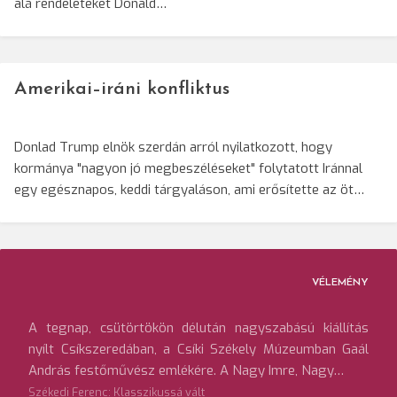
alá rendeleteket Donald…
Amerikai–iráni konfliktus
Donlad Trump elnök szerdán arról nyilatkozott, hogy
kormánya "nagyon jó megbeszéléseket" folytatott Iránnal
egy egésznapos, keddi tárgyaláson, ami erősítette az öt…
VÉLEMÉNY
A tegnap, csütörtökön délután nagyszabású kiállítás
nyílt Csíkszeredában, a Csíki Székely Múzeumban Gaál
András festőművész emlékére. A Nagy Imre, Nagy…
Székedi Ferenc: Klasszikussá vált