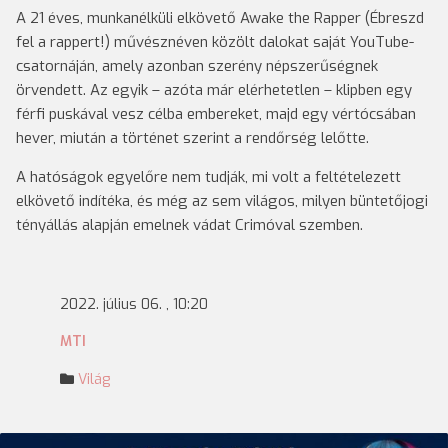
A 21 éves, munkanélküli elkövető Awake the Rapper (Ébreszd
fel a rappert!) művésznéven közölt dalokat saját YouTube-
csatornáján, amely azonban szerény népszerűségnek
örvendett. Az egyik – azóta már elérhetetlen – klipben egy
férfi puskával vesz célba embereket, majd egy vértócsában
hever, miután a történet szerint a rendőrség lelőtte.
A hatóságok egyelőre nem tudják, mi volt a feltételezett
elkövető indítéka, és még az sem világos, milyen büntetőjogi
tényállás alapján emelnek vádat Crimóval szemben.
2022. július 06. , 10:20
MTI
Világ