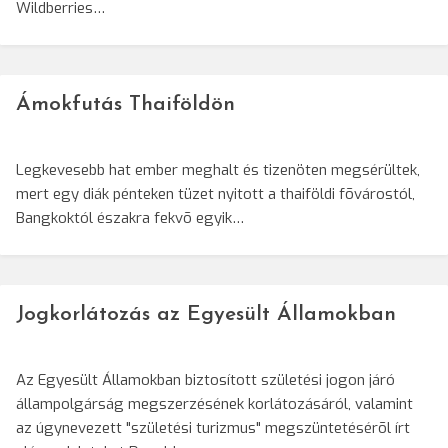
Wildberries…
Ámokfutás Thaiföldön
Legkevesebb hat ember meghalt és tizenöten megsérültek,
mert egy diák pénteken tüzet nyitott a thaiföldi fõvárostól,
Bangkoktól északra fekvõ egyik…
Jogkorlátozás az Egyesült Államokban
Az Egyesült Államokban biztosított születési jogon járó
állampolgárság megszerzésének korlátozásáról, valamint
az úgynevezett "születési turizmus" megszüntetésérõl írt