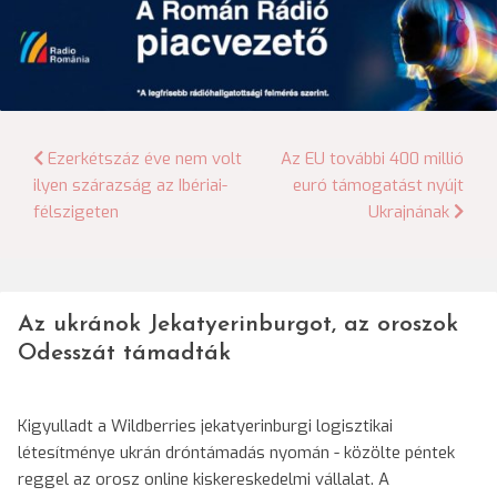
Bejegyzés
Ezerkétszáz éve nem volt
Az EU további 400 millió
ilyen szárazság az Ibériai-
euró támogatást nyújt
navigáció
félszigeten
Ukrajnának
Az ukránok Jekatyerinburgot, az oroszok
Odesszát támadták
Kigyulladt a Wildberries jekatyerinburgi logisztikai
létesítménye ukrán dróntámadás nyomán - közölte péntek
reggel az orosz online kiskereskedelmi vállalat. A