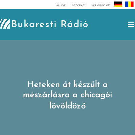
Skip
Rólunk
Kapcsolat
Frekvenciák
to
content
Bukaresti Rádió
Heteken át készült a
mészárlásra a chicagói
lövöldöző