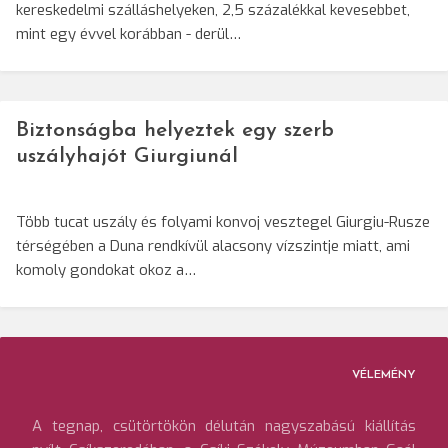
kereskedelmi szálláshelyeken, 2,5 százalékkal kevesebbet,
mint egy évvel korábban - derül…
Biztonságba helyeztek egy szerb
uszályhajót Giurgiunál
Több tucat uszály és folyami konvoj vesztegel Giurgiu-Rusze
térségében a Duna rendkívül alacsony vízszintje miatt, ami
komoly gondokat okoz a…
VÉLEMÉNY
A tegnap, csütörtökön délután nagyszabású kiállítás