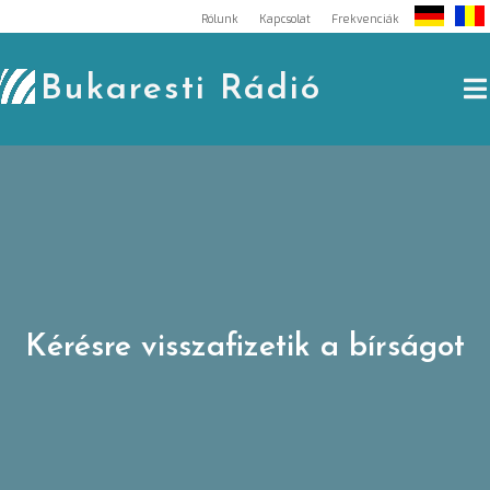
Skip
Rólunk
Kapcsolat
Frekvenciák
to
content
Bukaresti Rádió
Kérésre visszafizetik a bírságot