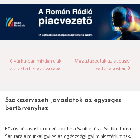
Bejegyzés
Várhatóan minden diák
Megállapodtak az adóügyi
visszatérhet az iskolába
változásokban
navigáció
Szakszervezeti javaslatok az egységes
bértörvényhez
Közös bérjavaslatot nyújtott be a Sanitas és a Solidaritatea
Sanitară a munkaügyi és az egészségügyi minisztériumnak.