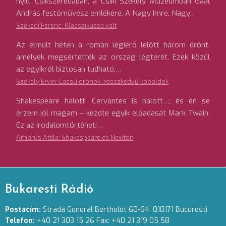
nyílt Csíkszeredában, a Csíki Székely Múzeumban Gaál
András festőművész emlékére. A Nagy Imre, Nagy…
Székedi Ferenc: Klasszikussá vált
Az elmúlt héten a román légierő lelőtt három drónt,
amelyek megsértették az ország légterét. Ezek közül
az egyikről biztosan tudható,…
Székely Ervin: Lassú drónok, rosszkedvű koboldok
Shakespeare halott; Cervantes is halott…; és én se
érzem jól magam – kezdte egyik előadását Mark Twain.
Ez az irodalomtörténeti…
Ambrus Attila: Shakespeare és Newton
Bukaresti Rádió
Postacím:
Strada General Berthelot 60-64. 010171 Bucuresti
Telefon:
+40 21 303 15 26 Fax: +40 21 319 05 58