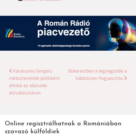
Bejegyzés
Karácsony Gergely
Bukarestben a legnagyobb a
miniszterelnök-jelöltként
kábítószer-fogyasztás
navigáció
elindul az ellenzéki
előválasztáson
Online regisztrálhatnak a Romániában
szavazó külföldiek