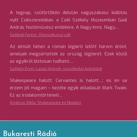
A tegnap, csütörtökön délután nagyszabású kiállítás
nyílt Csíkszeredában, a Csíki Székely Múzeumban Gaál
András festőművész emlékére. A Nagy Imre, Nagy…
Székedi Ferenc: Klasszikussá vált
Az elmúlt héten a román légierő lelőtt három drónt,
amelyek megsértették az ország légterét. Ezek közül
az egyikről biztosan tudható,…
Székely Ervin: Lassú drónok, rosszkedvű koboldok
Shakespeare halott; Cervantes is halott…; és én se
érzem jól magam – kezdte egyik előadását Mark Twain.
Ez az irodalomtörténeti…
Ambrus Attila: Shakespeare és Newton
Bukaresti Rádió