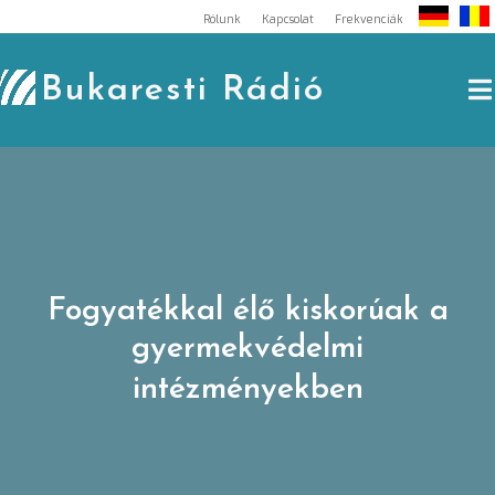
Skip
Rólunk
Kapcsolat
Frekvenciák
to
content
Bukaresti Rádió
Fogyatékkal élő kiskorúak a
gyermekvédelmi
intézményekben