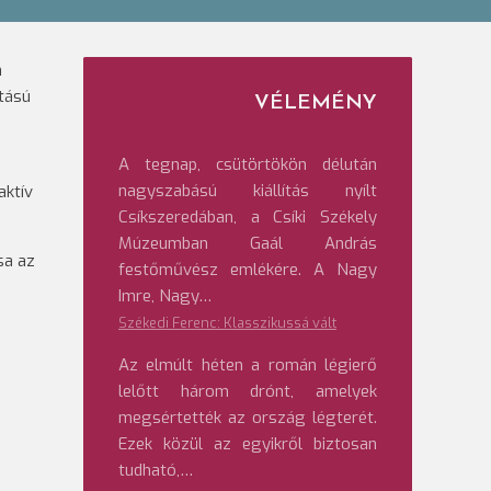
n
ítású
VÉLEMÉNY
A tegnap, csütörtökön délután
nagyszabású kiállítás nyílt
aktív
Csíkszeredában, a Csíki Székely
Múzeumban Gaál András
sa az
festőművész emlékére. A Nagy
Imre, Nagy…
Székedi Ferenc: Klasszikussá vált
Az elmúlt héten a román légierő
lelőtt három drónt, amelyek
megsértették az ország légterét.
Ezek közül az egyikről biztosan
tudható,…