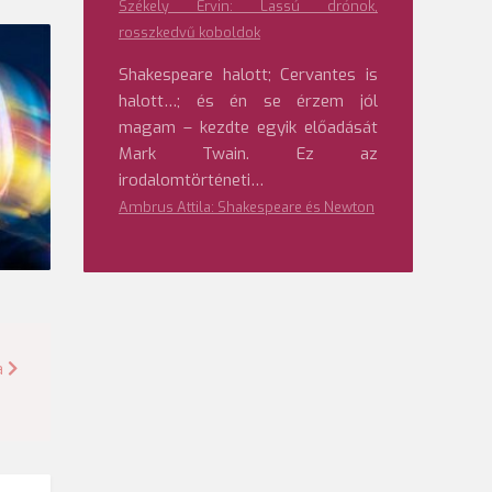
Székely Ervin: Lassú drónok,
rosszkedvű koboldok
Shakespeare halott; Cervantes is
halott…; és én se érzem jól
magam – kezdte egyik előadását
Mark Twain. Ez az
irodalomtörténeti…
Ambrus Attila: Shakespeare és Newton
a