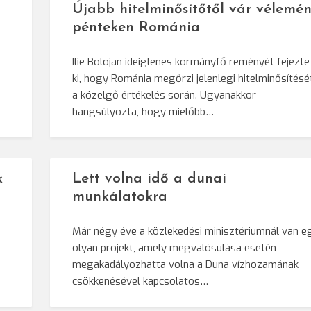
Újabb hitelminősítőtől vár vélemén
pénteken Románia
Ilie Bolojan ideiglenes kormányfő reményét fejezte
ki, hogy Románia megőrzi jelenlegi hitelminősítésé
a közelgő értékelés során. Ugyanakkor
hangsúlyozta, hogy mielőbb…
k
Lett volna idő a dunai
munkálatokra
Már négy éve a közlekedési minisztériumnál van e
olyan projekt, amely megvalósulása esetén
megakadályozhatta volna a Duna vízhozamának
csökkenésével kapcsolatos…