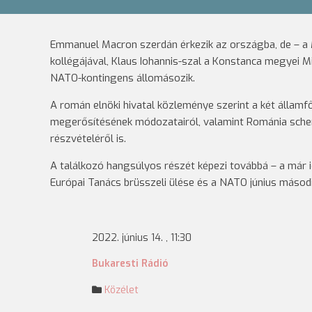
Emmanuel Macron szerdán érkezik az országba, de – a 
kollégájával, Klaus Iohannis-szal a Konstanca megyei Mi
NATO-kontingens állomásozik.
A román elnöki hivatal közleménye szerint a két állam
megerősítésének módozatairól, valamint Románia schen
részvételéről is.
A találkozó hangsúlyos részét képezi továbbá – a már i
Európai Tanács brüsszeli ülése és a NATO június másodi
2022. június 14. , 11:30
Bukaresti Rádió
Közélet