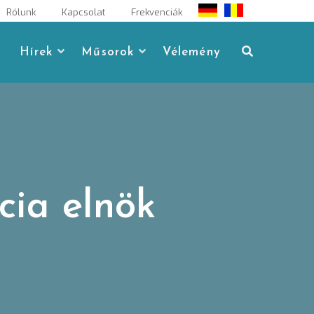
Rólunk
Kapcsolat
Frekvenciák
Hírek
Műsorok
Vélemény
cia elnök