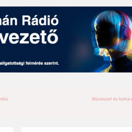
mlős
Művészet és kultúr