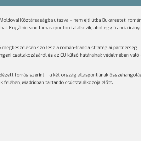
Moldovai Köztársaságba utazva – nem ejti útba Bukarestet: romá
hail Kogălniceanu támaszponton találkozik, ahol egy francia irány
fő megbeszélésén szó lesz a román-francia stratégiai partnerség
geni csatlakozásáról és az EU külső határainak védelmében való 
dézett forrás szerint – a két ország álláspontjának összehangolá
k felében, Madridban tartandó csúcstalálkozója előtt.