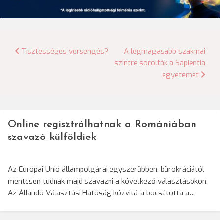
Bejegyzés
Tisztességes versengés?
A legmagasabb szakmai
szintre sorolták a Sapientia
navigáció
egyetemet
Online regisztrálhatnak a Romániában
szavazó külföldiek
Az Európai Unió állampolgárai egyszerűbben, bürokráciától
mentesen tudnak majd szavazni a következő választásokon.
Az Állandó Választási Hatóság közvitára bocsátotta a…