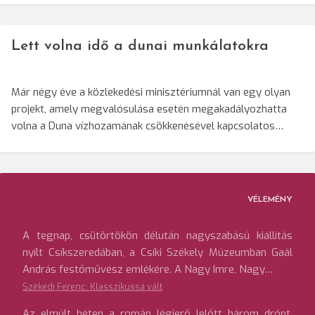
Lett volna idő a dunai munkálatokra
Már négy éve a közlekedési minisztériumnál van egy olyan
projekt, amely megvalósulása esetén megakadályozhatta
volna a Duna vízhozamának csökkenésével kapcsolatos…
VÉLEMÉNY
A tegnap, csütörtökön délután nagyszabású kiállítás
nyílt Csíkszeredában, a Csíki Székely Múzeumban Gaál
András festőművész emlékére. A Nagy Imre, Nagy…
Székedi Ferenc: Klasszikussá vált
Az elmúlt héten a román légierő lelőtt három drónt,