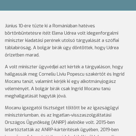
Június 10-ére tűzte ki a Romániában hatéves
börtönbüntetésre ítélt Elena Udrea volt idegenforgalmi
miniszter kiadatási perének utolsó tárgyalását a szófiai
táblabíróság. A bolgár bírák úgy döntöttek, hogy Udrea
őrizetben marad.
A volt miniszter ügyvédjei azt kérték a tárgyaláson, hogy
hallgassák meg Corneliu Liviu Popescu szakértőt és Ingrid
Mocanu tanút, valamint kérjék ki egy alkotmányjogász
véleményét. A bolgár bírák csak Ingrid Mocanu tanú
meghallgatását hagyták jóvá.
Mocanu igazgatói tisztséget töltött be az igazságügyi
minisztériumban, és az Ingatlan-visszaszolgáltatási
Országos Ügynökség (ANRP) alelnöke volt. 2015-ben
letartóztatták az ANRP-kártérítések ügyében, 2019-ben