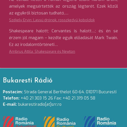
amelyek megsértették az ország légterét. Ezek közül
az egyikről biztosan tudható,…
Székely Ervin: Lassú drónok, rosszkedvű koboldok
Shakespeare halott; Cervantes is halott…; és én se
érzem jól magam – kezdte egyik előadását Mark Twain.
Ez az irodalomtörténeti…
Ambrus Attila: Shakespeare és Newton
Bukaresti Rádió
Postacím:
Strada General Berthelot 60-64. 010171 Bucuresti
Telefon:
+40 21 303 15 26 Fax: +40 21 319 05 58
E-mail:
bukarestiradio[at]srr.ro