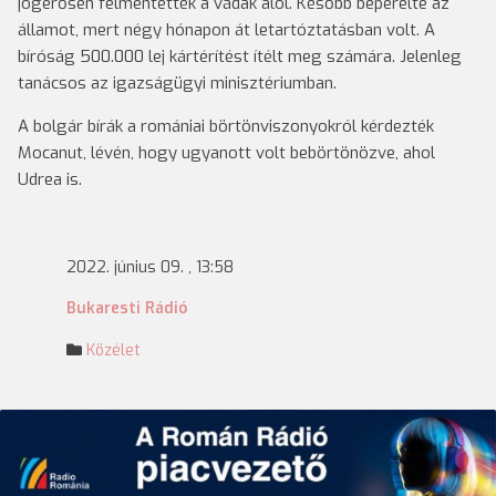
jogerősen felmentették a vádak alól. Később beperelte az
államot, mert négy hónapon át letartóztatásban volt. A
bíróság 500.000 lej kártérítést ítélt meg számára. Jelenleg
tanácsos az igazságügyi minisztériumban.
A bolgár bírák a romániai börtönviszonyokról kérdezték
Mocanut, lévén, hogy ugyanott volt bebörtönözve, ahol
Udrea is.
2022. június 09. , 13:58
Bukaresti Rádió
Közélet