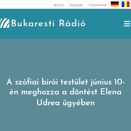
Skip
Rólunk
Kapcsolat
Frekvenciák
to
content
Bukaresti Rádió
A szófiai bírói testület június 10-
én meghozza a döntést Elena
Udrea ügyében