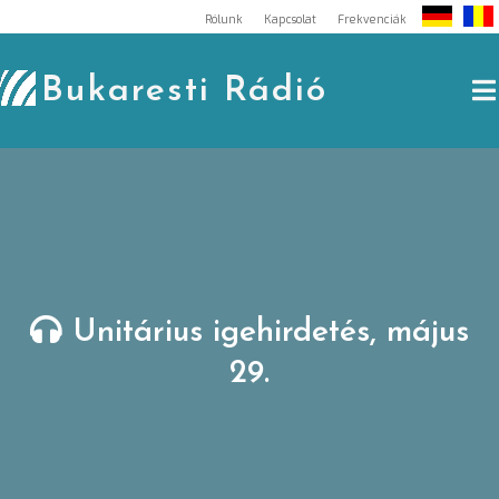
Skip
Rólunk
Kapcsolat
Frekvenciák
to
content
Bukaresti Rádió
Unitárius igehirdetés, május
29.