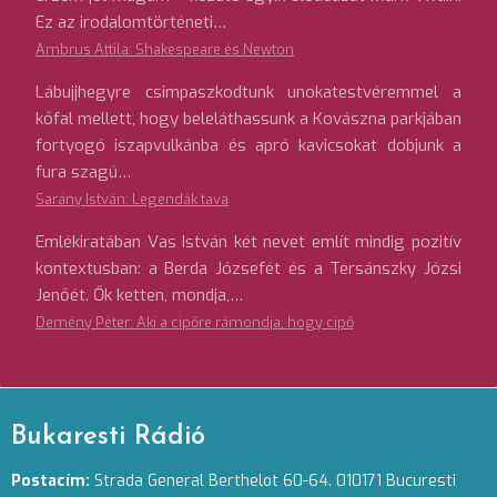
Ez az irodalomtörténeti…
Ambrus Attila: Shakespeare és Newton
Lábujjhegyre csimpaszkodtunk unokatestvéremmel a
kőfal mellett, hogy beleláthassunk a Kovászna parkjában
fortyogó iszapvulkánba és apró kavicsokat dobjunk a
fura szagú…
Sarány István: Legendák tava
Emlékiratában Vas István két nevet említ mindig pozitív
kontextusban: a Berda Józsefét és a Tersánszky Józsi
Jenőét. Ők ketten, mondja,…
Demény Péter: Aki a cipőre rámondja, hogy cipő
Bukaresti Rádió
Postacím:
Strada General Berthelot 60-64. 010171 Bucuresti