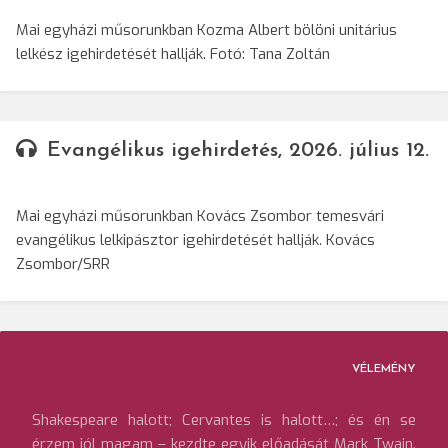
Mai egyházi műsorunkban Kozma Albert bölöni unitárius
lelkész igehirdetését hallják. Fotó: Tana Zoltán
Evangélikus igehirdetés, 2026. július 12.
Mai egyházi műsorunkban Kovács Zsombor temesvári
evangélikus lelkipásztor igehirdetését hallják. Kovács
Zsombor/SRR
VÉLEMÉNY
Shakespeare halott; Cervantes is halott…; és én se
érzem jól magam – kezdte egyik előadását Mark Twain.