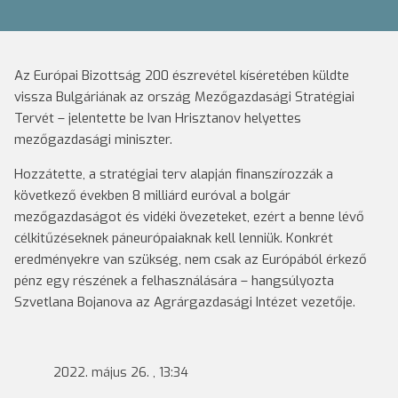
Az Európai Bizottság 200 észrevétel kíséretében küldte
vissza Bulgáriának az ország Mezőgazdasági Stratégiai
Tervét – jelentette be Ivan Hrisztanov helyettes
mezőgazdasági miniszter.
Hozzátette, a stratégiai terv alapján finanszírozzák a
következő években 8 milliárd euróval a bolgár
mezőgazdaságot és vidéki övezeteket, ezért a benne lévő
célkitűzéseknek páneurópaiaknak kell lenniük. Konkrét
eredményekre van szükség, nem csak az Európából érkező
pénz egy részének a felhasználására – hangsúlyozta
Szvetlana Bojanova az Agrárgazdasági Intézet vezetője.
2022. május 26. , 13:34