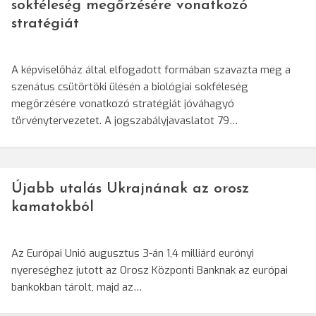
sokféleség megőrzésére vonatkozó
stratégiát
A képviselőház által elfogadott formában szavazta meg a
szenátus csütörtöki ülésén a biológiai sokféleség
megőrzésére vonatkozó stratégiát jóváhagyó
törvénytervezetet. A jogszabályjavaslatot 79…
Újabb utalás Ukrajnának az orosz
kamatokból
Az Európai Unió augusztus 3-án 1,4 milliárd eurónyi
nyereséghez jutott az Orosz Központi Banknak az európai
bankokban tárolt, majd az…