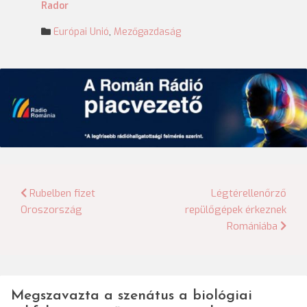
Rador
Európai Unió
,
Mezőgazdaság
Bejegyzés
Rubelben fizet
Légtérellenőrző
Oroszország
repülőgépek érkeznek
navigáció
Romániába
Megszavazta a szenátus a biológiai