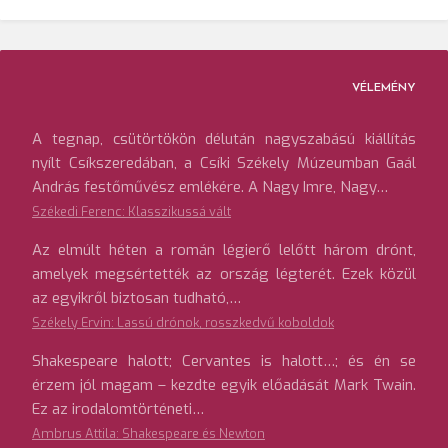
VÉLEMÉNY
A tegnap, csütörtökön délután nagyszabású kiállítás
nyílt Csíkszeredában, a Csíki Székely Múzeumban Gaál
András festőművész emlékére. A Nagy Imre, Nagy…
Székedi Ferenc: Klasszikussá vált
Az elmúlt héten a román légierő lelőtt három drónt,
amelyek megsértették az ország légterét. Ezek közül
az egyikről biztosan tudható,…
Székely Ervin: Lassú drónok, rosszkedvű koboldok
Shakespeare halott; Cervantes is halott…; és én se
érzem jól magam – kezdte egyik előadását Mark Twain.
Ez az irodalomtörténeti…
Ambrus Attila: Shakespeare és Newton