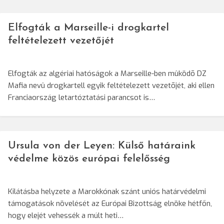
Elfogták a Marseille-i drogkartel
feltételezett vezetőjét
Elfogták az algériai hatóságok a Marseille-ben mûködõ DZ
Mafia nevû drogkartell egyik feltételezett vezetõjét, aki ellen
Franciaország letartóztatási parancsot is…
Ursula von der Leyen: Külső határaink
védelme közös európai felelősség
Kilátásba helyzete a Marokkónak szánt uniós határvédelmi
támogatások növelését az Európai Bizottság elnöke hétfőn,
hogy elejét vehessék a múlt heti…