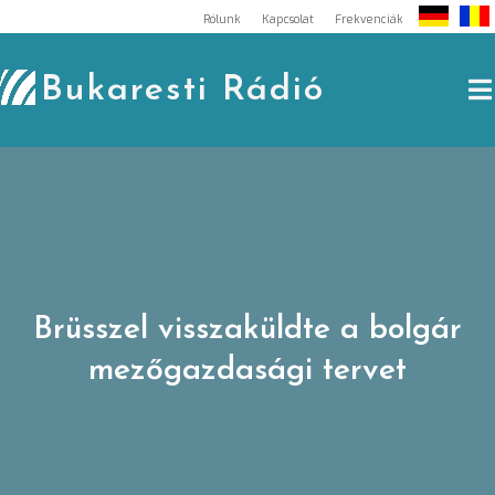
Skip
Rólunk
Kapcsolat
Frekvenciák
to
content
Bukaresti Rádió
Brüsszel visszaküldte a bolgár
mezőgazdasági tervet