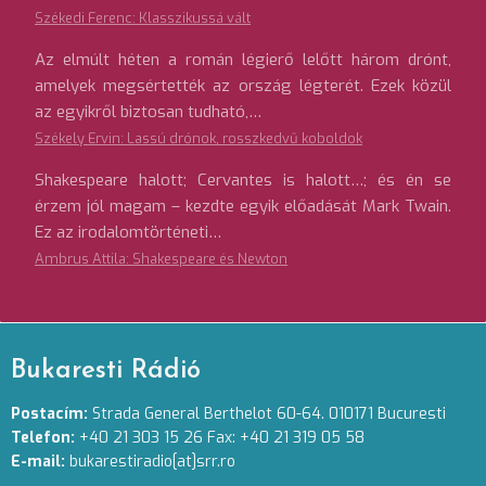
Székedi Ferenc: Klasszikussá vált
Az elmúlt héten a román légierő lelőtt három drónt,
amelyek megsértették az ország légterét. Ezek közül
az egyikről biztosan tudható,…
Székely Ervin: Lassú drónok, rosszkedvű koboldok
Shakespeare halott; Cervantes is halott…; és én se
érzem jól magam – kezdte egyik előadását Mark Twain.
Ez az irodalomtörténeti…
Ambrus Attila: Shakespeare és Newton
Bukaresti Rádió
Postacím:
Strada General Berthelot 60-64. 010171 Bucuresti
Telefon:
+40 21 303 15 26 Fax: +40 21 319 05 58
E-mail:
bukarestiradio[at]srr.ro