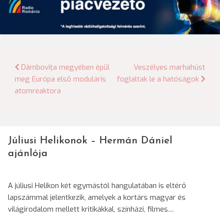
Bejegyzés
Dâmboviţa megyében épül
Veszélyes marhahúst
meg Európa első moduláris
foglaltak le a hatóságok
navigáció
atomreaktora
Júliusi Helikonok – Hermán Dániel
ajánlója
A júliusi Helikon két egymástól hangulatában is eltérő
lapszámmal jelentkezik, amelyek a kortárs magyar és
világirodalom mellett kritikákkal, színházi, filmes…