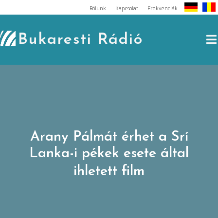
Skip
Rólunk
Kapcsolat
Frekvenciák
to
content
Bukaresti Rádió
Arany Pálmát érhet a Srí
Lanka-i pékek esete által
ihletett film