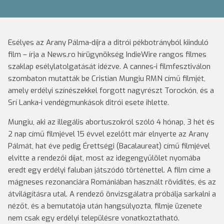
Esélyes az Arany Pálma-díjra a ditrói pékbotrányból kiinduló
film – írja a News.ro hírügynökség IndieWire rangos filmes
szaklap esélylatolgatását idézve. A cannes-i filmfesztiválon
szombaton mutatták be Cristian Mungiu RMN című filmjét,
amely erdélyi színészekkel forgott nagyrészt Torockón, és a
Srí Lanka-i vendégmunkások ditrói esete ihlette.
Mungiu, aki az illegális abortuszokról szóló 4 hónap, 3 hét és
2 nap című filmjével 15 évvel ezelőtt már elnyerte az Arany
Pálmát, hat éve pedig Érettségi (Bacalaureat) című filmjével
elvitte a rendezői díjat, most az idegengyűlölet nyomába
eredt egy erdélyi faluban játszódó történettel. A film címe a
mágneses rezonanciára Romániában használt rövidítés, és az
átvilágításra utal. A rendező önvizsgálatra próbálja sarkalni a
nézőt, és a bemutatója után hangsúlyozta, filmje üzenete
nem csak egy erdélyi településre vonatkoztatható.