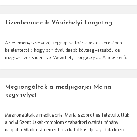
Tizenharmadik Vásárhelyi Forgatag
Az esemény szervezői tegnap sajtóértekezlet keretében
bejelentették, hogy bár jóval kisebb költségvetésből, de
megszervezik idén is a Vásárhelyi Forgatagot. A népszerű…
Megrongálták a medjugorjei Mária-
kegyhelyet
Megrongálták a medjugorjei Mária-szobrot és felgyújtották
a helyi Szent Jakab-templom szabadtéri oltárát néhány
nappal a Mladifest nemzetközi katolikus ifjúsági találkozó…