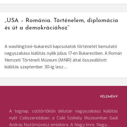
„USA – Románia. Történelem, diplomácia
és út a demokráciához”
A washingtoni–bukaresti kapcsolatok történetét bemutató
nagyszabású kiállítás nyílik július 17-én Bukarestben. A Román
Nemzeti Történeti Múzeum (MNIR) által összeállított
kiállítás szeptember 30-ig lesz…
VÉLEMÉNY
A tegnap, csütörtökön délután nagyszabású kiállítás
nyílt Csíkszeredában, a Csíki Székely Múzeumban Gaál
András festőművész emlékére. A Nagy Imre, Nagy…