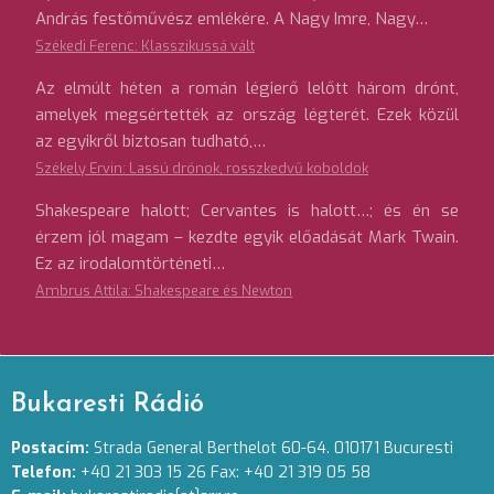
András festőművész emlékére. A Nagy Imre, Nagy…
Székedi Ferenc: Klasszikussá vált
Az elmúlt héten a román légierő lelőtt három drónt,
amelyek megsértették az ország légterét. Ezek közül
az egyikről biztosan tudható,…
Székely Ervin: Lassú drónok, rosszkedvű koboldok
Shakespeare halott; Cervantes is halott…; és én se
érzem jól magam – kezdte egyik előadását Mark Twain.
Ez az irodalomtörténeti…
Ambrus Attila: Shakespeare és Newton
Bukaresti Rádió
Postacím:
Strada General Berthelot 60-64. 010171 Bucuresti
Telefon:
+40 21 303 15 26 Fax: +40 21 319 05 58