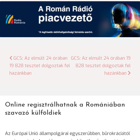
Bejegyzés
GCS: Az elmúlt 24 órában
GCS: Az elmúlt 24 órában 19
19 828 tesztet dolgoztak fel
828 tesztet dolgoztak fel
navigáció
hazánkban
hazánkban
Online regisztrálhatnak a Romániában
szavazó külföldiek
Az Európai Unió állampolgárai egyszerűbben, bürokráciától