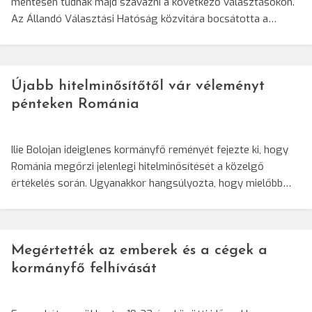
mentesen tudnak majd szavazni a következő választásokon.
Az Állandó Választási Hatóság közvitára bocsátotta a…
Újabb hitelminősítőtől vár véleményt
pénteken Románia
Ilie Bolojan ideiglenes kormányfő reményét fejezte ki, hogy
Románia megőrzi jelenlegi hitelminősítését a közelgő
értékelés során. Ugyanakkor hangsúlyozta, hogy mielőbb…
Megértették az emberek és a cégek a
kormányfő felhívását