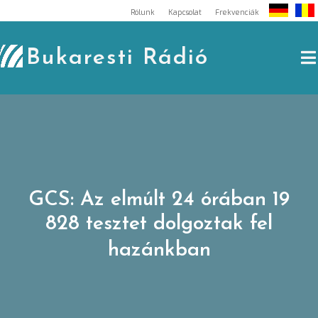
Skip
Rólunk
Kapcsolat
Frekvenciák
to
content
Bukaresti Rádió
GCS: Az elmúlt 24 órában 19
828 tesztet dolgoztak fel
hazánkban