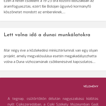
Ezen a héten csökkent a 19-23 óra közötti időszakban az
áramfogyasztás, ezért Ilie Bolojan ügyvivő kormányfő
köszönetet mondott az embereknek,…
Lett volna idő a dunai munkálatokra
Már négy éve a közlekedési minisztériumnál van egy olyan
projekt, amely megvalósulása esetén megakadályozhatta
volna a Duna vízhozamának csökkenésével kapcsolatos…
VÉLEMÉNY
A tegnap, csütörtökön délután nagyszabású kiállítás
nyílt Csíkszeredában, a Csíki Székely Múzeumban Gaál