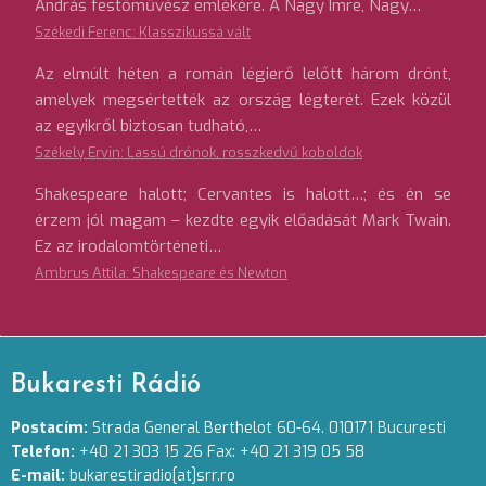
András festőművész emlékére. A Nagy Imre, Nagy…
Székedi Ferenc: Klasszikussá vált
Az elmúlt héten a román légierő lelőtt három drónt,
amelyek megsértették az ország légterét. Ezek közül
az egyikről biztosan tudható,…
Székely Ervin: Lassú drónok, rosszkedvű koboldok
Shakespeare halott; Cervantes is halott…; és én se
érzem jól magam – kezdte egyik előadását Mark Twain.
Ez az irodalomtörténeti…
Ambrus Attila: Shakespeare és Newton
Bukaresti Rádió
Postacím:
Strada General Berthelot 60-64. 010171 Bucuresti
Telefon:
+40 21 303 15 26 Fax: +40 21 319 05 58
E-mail:
bukarestiradio[at]srr.ro