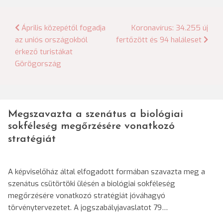
Bejegyzés
Április közepétől fogadja
Koronavírus: 34.255 új
az uniós országokból
fertőzött és 94 haláleset
navigáció
érkező turistákat
Görögország
Megszavazta a szenátus a biológiai
sokféleség megőrzésére vonatkozó
stratégiát
A képviselőház által elfogadott formában szavazta meg a
szenátus csütörtöki ülésén a biológiai sokféleség
megőrzésére vonatkozó stratégiát jóváhagyó
törvénytervezetet. A jogszabályjavaslatot 79…