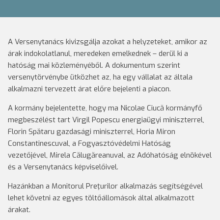
A Versenytanács kivizsgálja azokat a helyzeteket, amikor az
árak indokolatlanul, meredeken emelkednek – derül ki a
hatóság mai közleményéből. A dokumentum szerint
versenytörvénybe ütközhet az, ha egy vállalat az általa
alkalmazni tervezett árat előre bejelenti a piacon.
A kormány bejelentette, hogy ma Nicolae Ciucă kormányfő
megbeszélést tart Virgil Popescu energiaügyi miniszterrel,
Florin Spătaru gazdasági miniszterrel, Horia Miron
Constantinescuval, a Fogyasztóvédelmi Hatóság
vezetőjével, Mirela Călugăreanuval, az Adóhatóság elnökével
és a Versenytanács képviselőivel.
Hazánkban a Monitorul Preţurilor alkalmazás segítségével
lehet követni az egyes töltőállomások által alkalmazott
árakat.