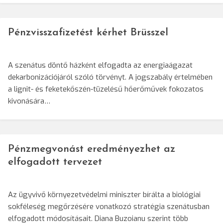
Pénzvisszafizetést kérhet Brüsszel
A szenátus döntő házként elfogadta az energiaágazat
dekarbonizációjáról szóló törvényt. A jogszabály értelmében
a lignit- és feketekőszén-tüzelésű hőerőművek fokozatos
kivonására…
Pénzmegvonást eredményezhet az
elfogadott tervezet
Az ügyvivő környezetvédelmi miniszter bírálta a biológiai
sokféleség megőrzésére vonatkozó stratégia szenátusban
elfogadott módosításait. Diana Buzoianu szerint több