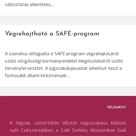
változtatás ellentétes…
Végrehajtható a SAFE-program
A szenátus elfogadta a SAFE-program végrehajtásáról
szóló sürgősségi kormányrendelet kiegészítéséről szóló
törvénytervezetet. A jogszabályjavaslat lehetővé teszi a
fontosabb állami intézmények…
VÉLEMÉNY
A tegnap, csütörtökön délután nagyszabású kiállítás
nyílt Csíkszeredában, a Csíki Székely Múzeumban Gaál