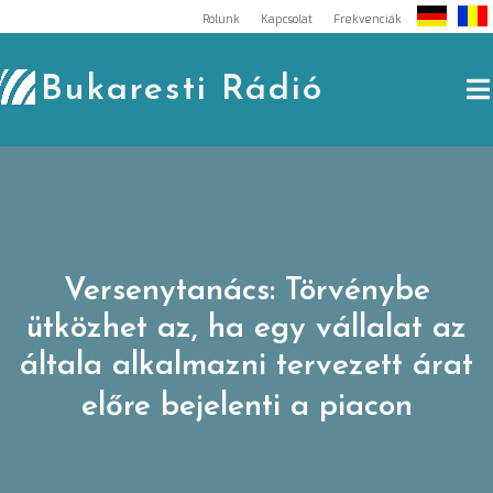
Skip
Rólunk
Kapcsolat
Frekvenciák
to
content
Bukaresti Rádió
Versenytanács: Törvénybe
ütközhet az, ha egy vállalat az
általa alkalmazni tervezett árat
előre bejelenti a piacon