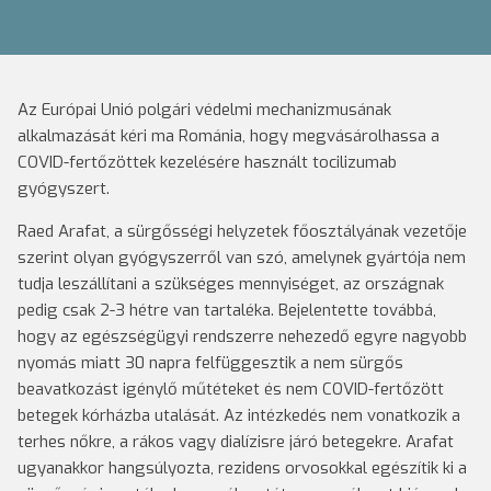
Az Európai Unió polgári védelmi mechanizmusának
alkalmazását kéri ma Románia, hogy megvásárolhassa a
COVID-fertőzöttek kezelésére használt tocilizumab
gyógyszert.
Raed Arafat, a sürgősségi helyzetek főosztályának vezetője
szerint olyan gyógyszerről van szó, amelynek gyártója nem
tudja leszállítani a szükséges mennyiséget, az országnak
pedig csak 2-3 hétre van tartaléka. Bejelentette továbbá,
hogy az egészségügyi rendszerre nehezedő egyre nagyobb
nyomás miatt 30 napra felfüggesztik a nem sürgős
beavatkozást igénylő műtéteket és nem COVID-fertőzött
betegek kórházba utalását. Az intézkedés nem vonatkozik a
terhes nőkre, a rákos vagy dialízisre járó betegekre. Arafat
ugyanakkor hangsúlyozta, rezidens orvosokkal egészítik ki a