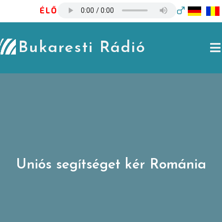
Skip
ÉLŐ
to
content
Bukaresti Rádió
Uniós segítséget kér Románia