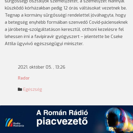
sürgősségi osztályok személyzetét, a személyzet hiánnyal
küszködő kórházakban pedig 12 órás váltásokat vezetnek be.
Tegnap a kormány sürgősségi rendelettel jóváhagyta, hogy
a betegség enyhébb formáiban szenvedő Covid-pácienseknek
a járóbeteg-szolgáltatáson keresztül, otthoni kezelésre fel
lehessen írni a favipiravir gyógyszert – jelentette be Cseke
Attila ügyvivő egészségügyi miniszter.
2021. október 05. , 13:26
Rador
Egészség