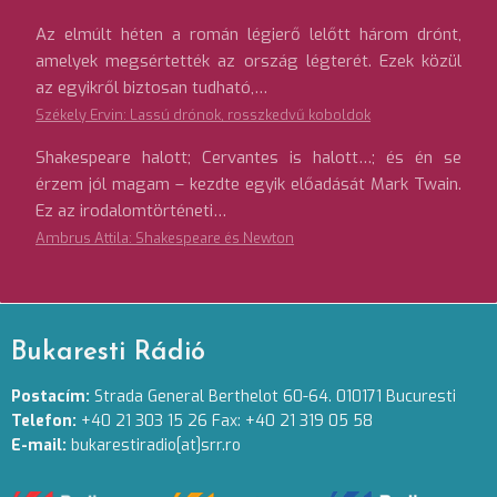
Az elmúlt héten a román légierő lelőtt három drónt,
amelyek megsértették az ország légterét. Ezek közül
az egyikről biztosan tudható,…
Székely Ervin: Lassú drónok, rosszkedvű koboldok
Shakespeare halott; Cervantes is halott…; és én se
érzem jól magam – kezdte egyik előadását Mark Twain.
Ez az irodalomtörténeti…
Ambrus Attila: Shakespeare és Newton
Bukaresti Rádió
Postacím:
Strada General Berthelot 60-64. 010171 Bucuresti
Telefon:
+40 21 303 15 26 Fax: +40 21 319 05 58
E-mail:
bukarestiradio[at]srr.ro