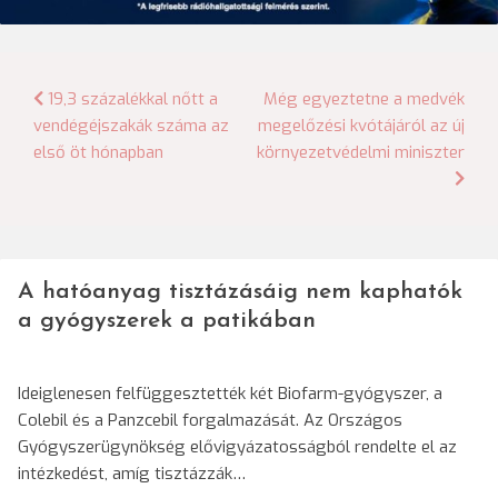
Bejegyzés
19,3 százalékkal nőtt a
Még egyeztetne a medvék
vendégéjszakák száma az
megelőzési kvótájáról az új
navigáció
első öt hónapban
környezetvédelmi miniszter
A hatóanyag tisztázásáig nem kaphatók
a gyógyszerek a patikában
Ideiglenesen felfüggesztették két Biofarm-gyógyszer, a
Colebil és a Panzcebil forgalmazását. Az Országos
Gyógyszerügynökség elővigyázatosságból rendelte el az
intézkedést, amíg tisztázzák…