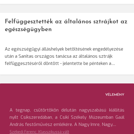
Felfüggesztették az általános sztrájkot az
egészségügyben
Az egészségügyi álláshelyek betöltésének engedélyezése
után a Sanitas országos tanácsa az általános sztrájk
felfüggesztéséről döntött - jelentette be pénteken a…
VÉLEMÉNY
A tegnap, csütörtökön délután nagyszabású kiállítás
nyílt Csíkszeredában, a Csíki Székely Múzeumban Gaál
András festőművész emlékére. A Nagy Imre, Nagy…
Székedi Ferenc: Klasszikussá vált