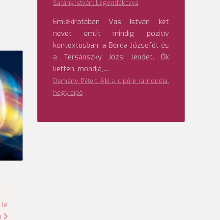
Sarány István: Legendák tava
Emlékiratában Vas István két
nevet említ mindig pozitív
kontextusban: a Berda Józsefét és
a Tersánszky Józsi Jenőét. Ők
ketten, mondja,…
Demény Péter: Aki a cipőre rámondja,
hogy cipő
 le
n