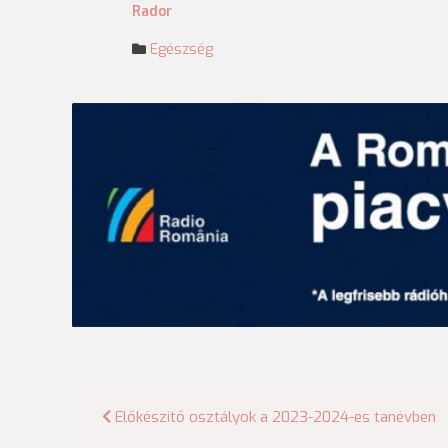
Rador
Egészség
Bejegyzés
Előkészítő osztályok a 2023-2024-es tanévben