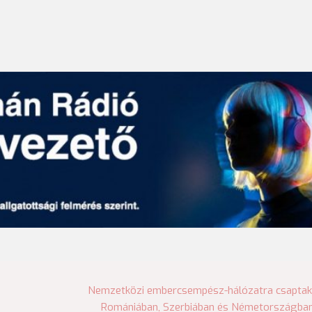
Nemzetközi embercsempész-hálózatra csaptak
Romániában, Szerbiában és Németországba