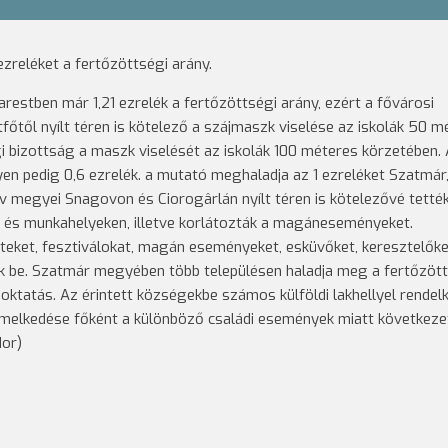
reléket a fertőzöttségi arány.
estben már 1,21 ezrelék a fertőzöttségi arány, ezért a fővárosi
őtől nyílt téren is kötelező a szájmaszk viselése az iskolák 50 m
i bizottság a maszk viselését az iskolák 100 méteres körzetében.
 pedig 0,6 ezrelék. a mutató meghaladja az 1 ezreléket Szatmár, 
 megyei Snagovon és Ciorogârlán nyílt téren is kötelezővé tették
 és munkahelyeken, illetve korlátozták a magáneseményeket.
ket, fesztiválokat, magán eseményeket, esküvőket, keresztelőke
tek be. Szatmár megyében több településen haladja meg a fertőzöt
z oktatás. Az érintett községekbe számos külföldi lakhellyel rendel
emelkedése főként a különböző családi események miatt következe
or)