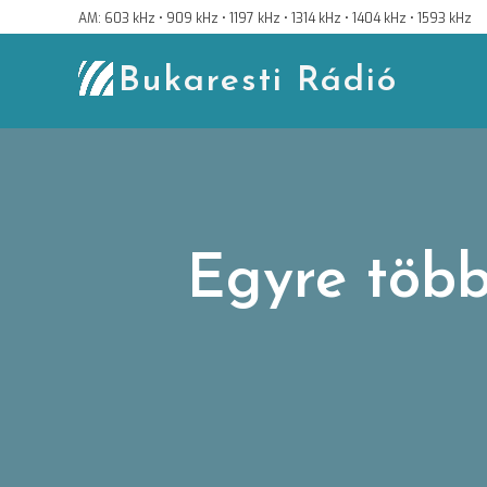
Skip
AM: 603 kHz • 909 kHz • 1197 kHz • 1314 kHz • 1404 kHz • 1593 kHz
to
content
Bukaresti Rádió
Egyre több