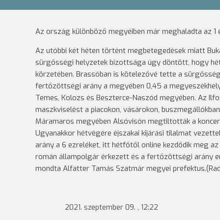
Az ország különböző megyéiben már meghaladta az 1 ez
Az utóbbi két héten történt megbetegedések miatt Bukar
sürgősségi helyzetek bizottsága úgy döntött, hogy hétf
körzetében. Brassóban is kötelezővé tette a sürgősség
fertőzöttségi arány a megyében 0,45 a megyeszékhelyen
Temes, Kolozs és Beszterce-Naszód megyében. Az Ilfov
maszkviselést a piacokon, vásárokon, buszmegállókban
Máramaros megyében Alsóvisón megtiltották a koncerte
Ugyanakkor hétvégére éjszakai kijárási tilalmat vezet
arány a 6 ezreléket, itt hétfőtől online kezdődik meg a
román állampolgár érkezett és a fertőzöttségi arány 
mondta Alfatter Tamás Szatmár megyei prefektus.(Rad
2021. szeptember 09. , 12:22