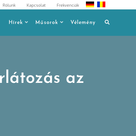
Rólunk
Kapcsolat
Frekvenciák
Hírek
Műsorok
Vélemény
rlátozás az