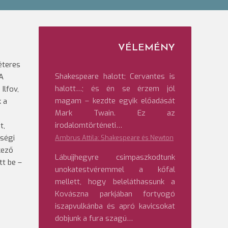
VÉLEMÉNY
éteres
Shakespeare halott; Cervantes is
 A
halott…; és én se érzem jól
Ilfov,
magam – kezdte egyik előadását
 a
Mark Twain. Ez az
irodalomtörténeti…
t,
tségi
Ambrus Attila: Shakespeare és Newton
kező
Lábujjhegyre csimpaszkodtunk
tt be –
unokatestvéremmel a kőfal
mellett, hogy beleláthassunk a
Kovászna parkjában fortyogó
iszapvulkánba és apró kavicsokat
dobjunk a fura szagú…