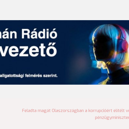
Feladta magát Olaszországban a korrupcióért elítélt v
pénzügyminiszte