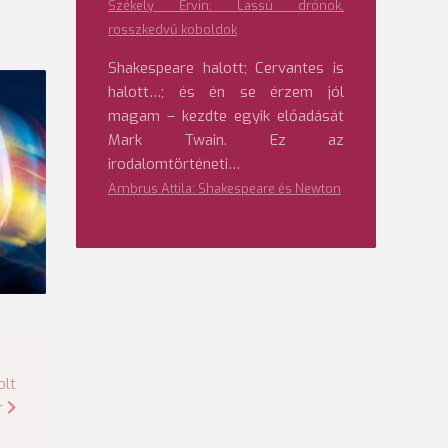
Székely Ervin: Lassú drónok,
rosszkedvű koboldok
Shakespeare halott; Cervantes is
halott…; és én se érzem jól
magam – kezdte egyik előadását
Mark Twain. Ez az
irodalomtörténeti…
Ambrus Attila: Shakespeare és Newton
olt
r