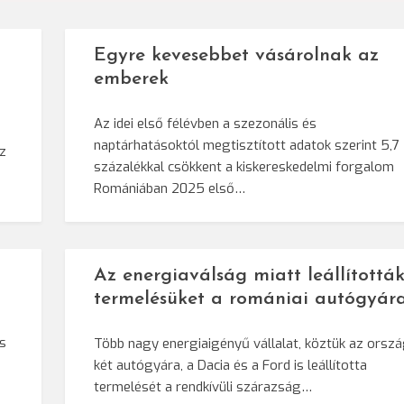
Egyre kevesebbet vásárolnak az
emberek
Az idei első félévben a szezonális és
naptárhatásoktól megtisztított adatok szerint 5,7
az
százalékkal csökkent a kiskereskedelmi forgalom
Romániában 2025 első…
Az energiaválság miatt leállítottá
termelésüket a romániai autógyár
s
Több nagy energiaigényű vállalat, köztük az orsz
két autógyára, a Dacia és a Ford is leállította
termelését a rendkívüli szárazság…