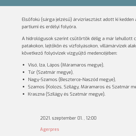
Elsőfokú (sárga jelzésű) árvízriasztást adott ki kedde
partiumi és erdélyi folyóra.
A hidrológusok szerint csütörtök délig a már lehullott
patakokon, lejtőkön és vízfolyásokon, villámárvizek alak
következő folyóvizek vízgyűjtő medencéjében:
Visó, Iza, Lápos (Máramaros megye),
Túr (Szatmár megye),
Nagy-Szamos (Beszterce-Naszód megye),
Szamos (Kolozs, Szilágy, Máramaros és Szatmár m
Kraszna (Szilágy és Szatmár megye).
2021. szeptember 01. , 12:00
Agerpres