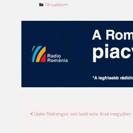
Társadalom
Bejegyzés
Újabb földrengés volt kedd este Arad megyében
navigáció