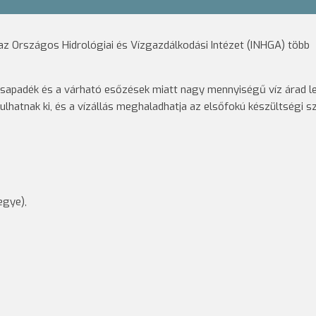
n az Országos Hidrológiai és Vízgazdálkodási Intézet (INHGA) több
 csapadék és a várható esőzések miatt nagy mennyiségű víz árad l
ulhatnak ki, és a vízállás meghaladhatja az elsőfokú készültségi sz
egye),