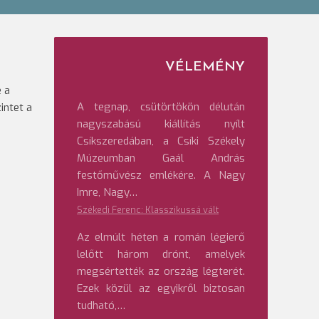
VÉLEMÉNY
e a
A tegnap, csütörtökön délután
intet a
nagyszabású kiállítás nyílt
Csíkszeredában, a Csíki Székely
Múzeumban Gaál András
festőművész emlékére. A Nagy
Imre, Nagy…
Székedi Ferenc: Klasszikussá vált
Az elmúlt héten a román légierő
lelőtt három drónt, amelyek
megsértették az ország légterét.
Ezek közül az egyikről biztosan
tudható,…