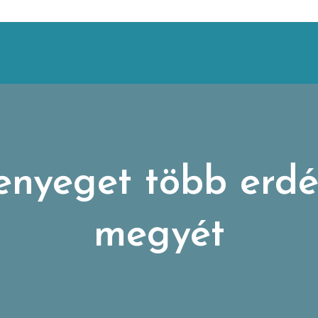
enyeget több erdé
megyét