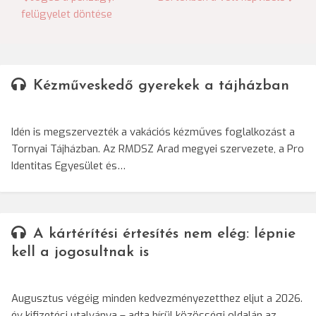
Bejegyzés
felügyelet döntése
navigáció
Kézműveskedő gyerekek a tájházban
Idén is megszervezték a vakációs kézműves foglalkozást a
Tornyai Tájházban. Az RMDSZ Arad megyei szervezete, a Pro
Identitas Egyesület és…
A kártérítési értesítés nem elég: lépnie
kell a jogosultnak is
Augusztus végéig minden kedvezményezetthez eljut a 2026.
év kifizetési utalványa – adta hírül közösségi oldalán az