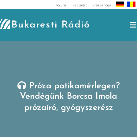
Skip
Rólunk
Kapcsolat
Frekvenciák
to
content
Bukaresti Rádió
Próza patikamérlegen?
Vendégünk Borcsa Imola
prózaíró, gyógyszerész