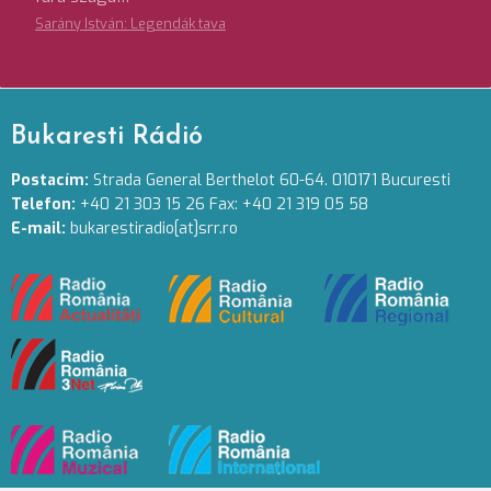
Sarány István: Legendák tava
Bukaresti Rádió
Postacím:
Strada General Berthelot 60-64. 010171 Bucuresti
Telefon:
+40 21 303 15 26 Fax: +40 21 319 05 58
E-mail:
bukarestiradio[at]srr.ro