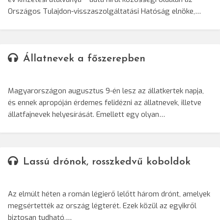
Országos Tulajdon-visszaszolgáltatási Hatóság elnöke,…
Állatnevek a főszerepben
Magyarországon augusztus 9-én lesz az állatkertek napja,
és ennek apropóján érdemes felidézni az állatnevek, illetve
állatfajnevek helyesírását. Emellett egy olyan…
Lassú drónok, rosszkedvű koboldok
Az elmúlt héten a román légierő lelőtt három drónt, amelyek
megsértették az ország légterét. Ezek közül az egyikről
biztosan tudható,…