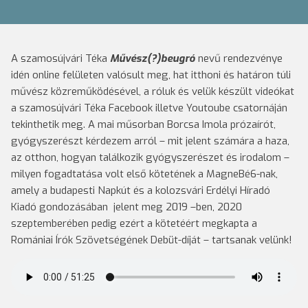
A szamosújvári Téka
Művész(?)beugró
nevű rendezvénye
idén online felületen valósult meg, hat itthoni és határon túli
művész közreműködésével, a róluk és velük készült videókat
a szamosújvári Téka Facebook illetve Youtoube csatornáján
tekinthetik meg. A mai műsorban Borcsa Imola prózaírót,
gyógyszerészt kérdezem arról – mit jelent számára a haza,
az otthon, hogyan találkozik gyógyszerészet és irodalom –
milyen fogadtatása volt első kötetének a MagneBé6-nak,
amely a budapesti Napkút és a kolozsvári Erdélyi Híradó
Kiadó gondozásában jelent meg 2019 –ben, 2020
szeptemberében pedig ezért a kötetéért megkapta a
Romániai Írók Szövetségének Debüt-díját – tartsanak velünk!