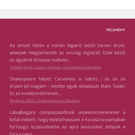
VÉLEMÉNY
Az elmúlt héten a román légierő lelőtt három drónt,
amelyek megsértették az ország légterét. Ezek közül
az egyikről biztosan tudható,…
Székely Ervin: Lassú drónok, rosszkedvű koboldok
Shakespeare halott; Cervantes is halott…; és én se
érzem jól magam – kezdte egyik előadását Mark Twain.
Ez az irodalomtörténeti…
Ambrus Attila: Shakespeare és Newton
Lábujjhegyre csimpaszkodtunk unokatestvéremmel a
kőfal mellett, hogy beleláthassunk a Kovászna parkjában
fortyogó iszapvulkánba és apró kavicsokat dobjunk a
fura szagú…