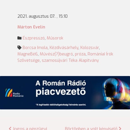
2021. augusztus 07. , 15:10
Márton Evelin
Észpresszó
,
Műsorok
Borcsa Imola
,
Kézdivásárhely
,
Kolozsvár
,
MagneBé6
,
Művész(?)beugró
,
próza
,
Romániai Írók
Szövetsége
,
szamosújvári Téka Alapítvány
Jogos a pénzügyi
Börtönben a volt képviselő