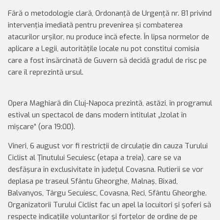
Fără o metodologie clară, Ordonanță de Urgență nr. 81 privind
intervenția imediată pentru prevenirea și combaterea
atacurilor urșilor, nu produce încă efecte. În lipsa normelor de
aplicare a Legii, autoritățile locale nu pot constitui comisia
care a fost însărcinată de Guvern să decidă gradul de risc pe
care îl reprezintă ursul.
Opera Maghiară din Cluj-Napoca prezintă, astăzi, în programul
estival un spectacol de dans modern intitulat „Izolat în
mișcare” (ora 19:00).
Vineri, 6 august vor fi restricţii de circulaţie din cauza Turului
Ciclist al Ţinutului Secuiesc (etapa a treia), care se va
desfăşura în exclusivitate în judeţul Covasna. Rutierii se vor
deplasa pe traseul Sfântu Gheorghe, Malnaş, Bixad,
Balvanyos, Târgu Secuiesc, Covasna, Reci, Sfântu Gheorghe.
Organizatorii Turului Ciclist fac un apel la locuitori şi şoferi să
respecte indicaţiile voluntarilor şi forţelor de ordine de pe