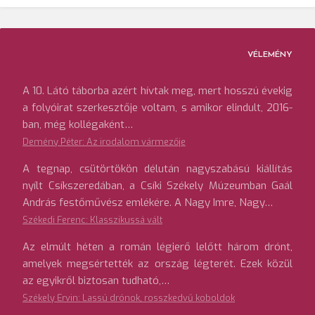
VÉLEMÉNY
A 10. Látó táborba azért hívtak meg, mert hosszú évekig
a folyóirat szerkesztője voltam, s amikor elindult, 2016-
ban, még kollégaként…
Demény Péter: Az irodalom vármezője
A tegnap, csütörtökön délután nagyszabású kiállítás
nyílt Csíkszeredában, a Csíki Székely Múzeumban Gaál
András festőművész emlékére. A Nagy Imre, Nagy…
Székedi Ferenc: Klasszikussá vált
Az elmúlt héten a román légierő lelőtt három drónt,
amelyek megsértették az ország légterét. Ezek közül
az egyikről biztosan tudható,…
Székely Ervin: Lassú drónok, rosszkedvű koboldok