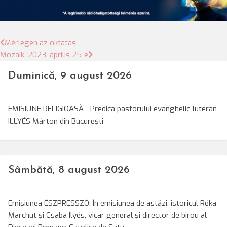
Bejegyzés
Mérlegen az oktatás
Mozaik, 2023. április 25-e
navigáció
Duminică, 9 august 2026
EMISIUNE RELIGIOASĂ - Predica pastorului evanghelic-luteran
ILLYÉS Márton din București
Sâmbătă, 8 august 2026
Emisiunea ÉSZPRESSZÓ: În emisiunea de astăzi, istoricul Réka
Marchut și Csaba Ilyés, vicar general și director de birou al