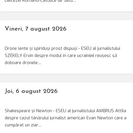
Diecezei Romano-Catolice de Satu…
Vineri, 7 august 2026
Drone lente și spiriduși prost dispuși - ESEU al jurnalistului
SZÉKELY Ervin despre modul în care ucrainieii reușesc să
doboare dronele…
Joi, 6 august 2026
Shakespeare și Newton - ESEU al jurnalistului AMBRUS Attila
despre cazul tânărului jurnalist american Evan Newton care a
cumpărat un ziar…