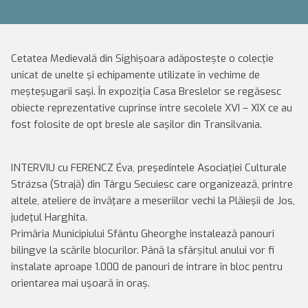
Cetatea Medievală din Sighişoara adăpostește o colecţie
unicat de unelte şi echipamente utilizate în vechime de
meşteşugarii saşi. În expoziţia Casa Breslelor se regăsesc
obiecte reprezentative cuprinse între secolele XVI – XIX ce au
fost folosite de opt bresle ale saşilor din Transilvania.
INTERVIU cu FERENCZ Éva, preşedintele Asociaţiei Culturale
Strázsa (Strajă) din Târgu Secuiesc care organizează, printre
altele, ateliere de învăţare a meseriilor vechi la Plăieşii de Jos,
judeţul Harghita.
Primăria Municipiului Sfântu Gheorghe instalează panouri
bilingve la scările blocurilor. Până la sfârșitul anului vor fi
instalate aproape 1.000 de panouri de intrare în bloc pentru
orientarea mai uşoară în oraș.