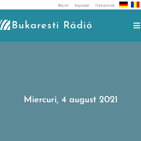
Skip
Rólunk
Kapcsolat
Frekvenciák
to
content
Bukaresti Rádió
Miercuri, 4 august 2021